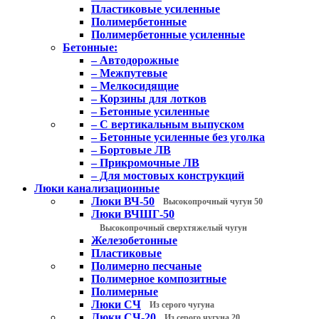
Пластиковые усиленные
Полимербетонные
Полимербетонные усиленные
Бетонные:
– Автодорожные
– Межпутевые
– Мелкосидящие
– Корзины для лотков
– Бетонные усиленные
– С вертикальным выпуском
– Бетонные усиленные без уголка
– Бортовые ЛВ
– Прикромочные ЛВ
– Для мостовых конструкций
Люки канализационные
Люки ВЧ-50
Высокопрочный чугун 50
Люки ВЧШГ-50
Высокопрочный сверхтяжелый чугун
Железобетонные
Пластиковые
Полимерно песчаные
Полимерное композитные
Полимерные
Люки СЧ
Из серого чугуна
Люки СЧ-20
Из серого чугуна 20