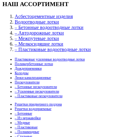
НАШ АССОРТИМЕНТ
Асбестоцементные изделия
Водоотводные лотки
– Бетонные водоотводные лотки
– Автодорожные лотки
– Межпутевые лотки
– Мелкосидящие лотки
– Пластиковые водоотводные лотки
Пластиковые усиленные водоотводные лотки
Полимербетонные лотки
Дождеприемники
Колодцы
Люки канализационные
Пескоуловители
– Бетонные пескоуловители
– Усиленные пескоуловители
– Пластиковые пескоуловители
Решетки придверного поддона
Решетки водоприемные
– Бетонные
– Из нержавейки
– Медные
– Пластиковые
– Полиамидные
– Стальные