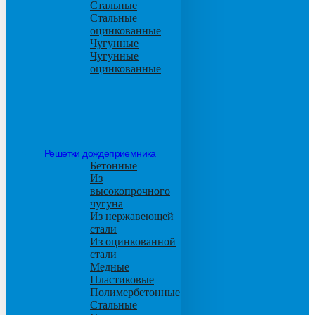
Стальные
Стальные
оцинкованные
Чугунные
Чугунные
оцинкованные
Решетки дождеприемника
Бетонные
Из
высокопрочного
чугуна
Из нержавеющей
стали
Из оцинкованной
стали
Медные
Пластиковые
Полимербетонные
Стальные