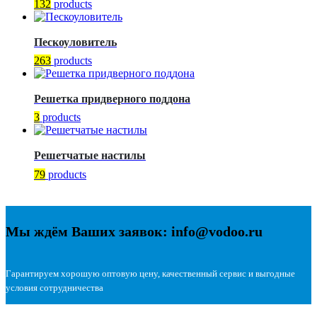
132
products
Пескоуловитель
263
products
Решетка придверного поддона
3
products
Решетчатые настилы
79
products
Мы ждём Ваших заявок: info@vodoo.ru
Гарантируем хорошую оптовую цену, качественный сервис и выгодные
условия сотрудничества