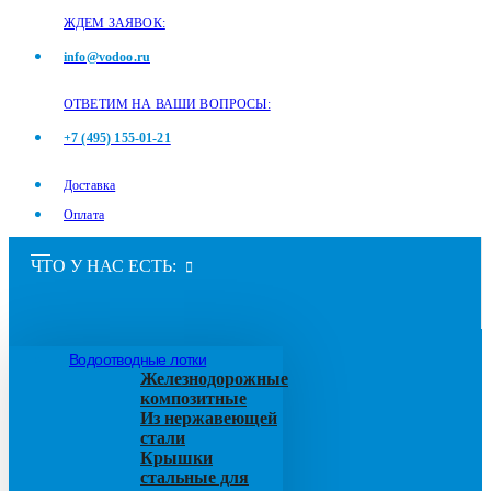
ЖДЕМ ЗАЯВОК:
info@vodoo.ru
ОТВЕТИМ НА ВАШИ ВОПРОСЫ:
+7 (495) 155-01-21
Доставка
Оплата
ЧТО У НАС ЕСТЬ:
Водоотводные лотки
Железнодорожные
композитные
Из нержавеющей
стали
Крышки
стальные для