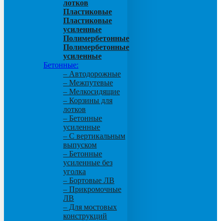
лотков
Пластиковые
Пластиковые
усиленные
Полимербетонные
Полимербетонные
усиленные
Бетонные:
– Автодорожные
– Межпутевые
– Мелкосидящие
– Корзины для
лотков
– Бетонные
усиленные
– С вертикальным
выпуском
– Бетонные
усиленные без
уголка
– Бортовые ЛВ
– Прикромочные
ЛВ
– Для мостовых
конструкций