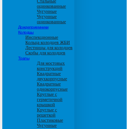
Стальные
оцинкованные
Чугунные
Чугунные
оцинкованные
Дождеприемники
Колодцы
Инспекционные
Кольца колодцев ЖБИ
Лестницы для колодцев
Скобы для колодцев
Трапы
Для мостовых
конструкций
Квадратные
двухкорпусные
Квадратные
однокорпусные
Круглые с
герметичной
крышкой
Круглые с
решеткой
Пластиковые
Чугунные