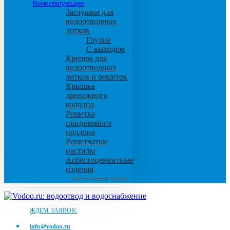
Комплектующие
Заглушки для
водоотводных
лотков
Глухие
С выходом
Крепеж для
водоотводных
лотков и решеток
Крышка
дренажного
колодца
Решетка
придверного
поддона
Решетчатые
настилы
Асбестоцементные
изделия
Листы, плиты, трубы
ЖДЕМ ЗАЯВОК:
info@vodoo.ru