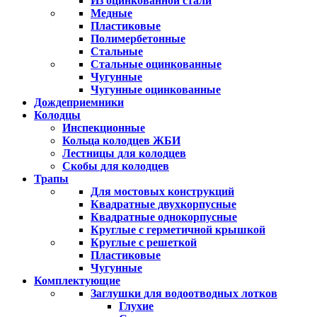
Из оцинкованной стали
Медные
Пластиковые
Полимербетонные
Стальные
Стальные оцинкованные
Чугунные
Чугунные оцинкованные
Дождеприемники
Колодцы
Инспекционные
Кольца колодцев ЖБИ
Лестницы для колодцев
Скобы для колодцев
Трапы
Для мостовых конструкций
Квадратные двухкорпусные
Квадратные однокорпусные
Круглые с герметичной крышкой
Круглые с решеткой
Пластиковые
Чугунные
Комплектующие
Заглушки для водоотводных лотков
Глухие