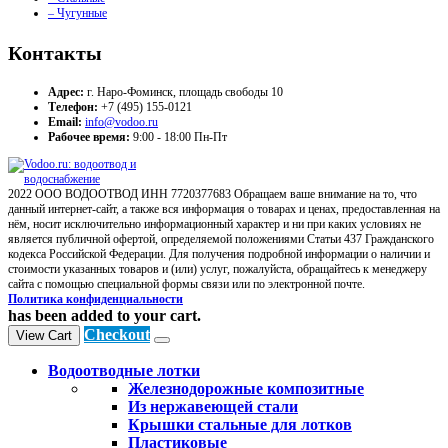
– Чугунные
Контакты
Адрес:
г. Наро-Фоминск, площадь свободы 10
Телефон:
+7 (495) 155-0121
Email:
info@vodoo.ru
Рабочее время:
9:00 - 18:00 Пн-Пт
2022 ООО ВОДООТВОД ИНН 7720377683 Обращаем ваше внимание на то, что
данный интернет-сайт, а также вся информация о товарах и ценах, предоставленная на
нём, носит исключительно информационный характер и ни при каких условиях не
является публичной офертой, определяемой положениями Статьи 437 Гражданского
кодекса Российской Федерации. Для получения подробной информации о наличии и
стоимости указанных товаров и (или) услуг, пожалуйста, обращайтесь к менеджеру
сайта с помощью специальной формы связи или по электронной почте.
Политика конфиденциальности
has been added to your cart.
Checkout
View Cart
Водоотводные лотки
Железнодорожные композитные
Из нержавеющей стали
Крышки стальные для лотков
Пластиковые