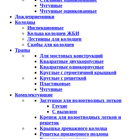
Чугунные
Чугунные оцинкованные
Дождеприемники
Колодцы
Инспекционные
Кольца колодцев ЖБИ
Лестницы для колодцев
Скобы для колодцев
Трапы
Для мостовых конструкций
Квадратные двухкорпусные
Квадратные однокорпусные
Круглые с герметичной крышкой
Круглые с решеткой
Пластиковые
Чугунные
Комплектующие
Заглушки для водоотводных лотков
Глухие
С выходом
Крепеж для водоотводных лотков и
решеток
Крышка дренажного колодца
Решетка придверного поддона