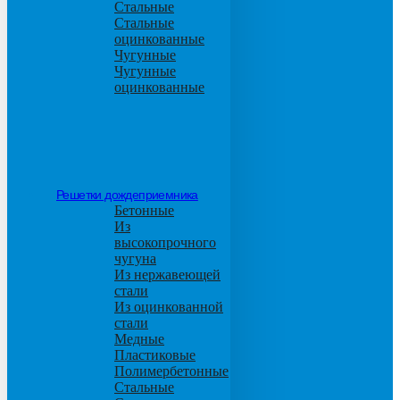
Стальные
Стальные
оцинкованные
Чугунные
Чугунные
оцинкованные
Решетки дождеприемника
Бетонные
Из
высокопрочного
чугуна
Из нержавеющей
стали
Из оцинкованной
стали
Медные
Пластиковые
Полимербетонные
Стальные