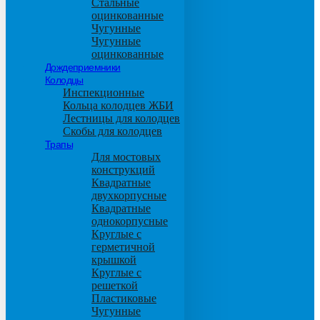
Стальные
оцинкованные
Чугунные
Чугунные
оцинкованные
Дождеприемники
Колодцы
Инспекционные
Кольца колодцев ЖБИ
Лестницы для колодцев
Скобы для колодцев
Трапы
Для мостовых
конструкций
Квадратные
двухкорпусные
Квадратные
однокорпусные
Круглые с
герметичной
крышкой
Круглые с
решеткой
Пластиковые
Чугунные