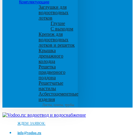
Комплектующие
Заглушки для
водоотводных
лотков
Глухие
С выходом
Крепеж для
водоотводных
лотков и решеток
Крышка
дренажного
колодца
Решетка
придверного
поддона
Решетчатые
настилы
Асбестоцементные
изделия
Листы, плиты, трубы
ЖДЕМ ЗАЯВОК:
info@vodoo.ru