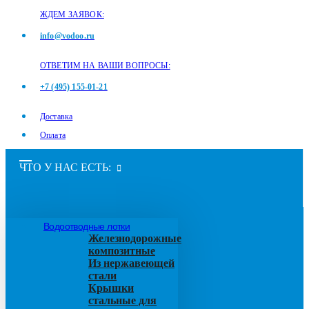
ЖДЕМ ЗАЯВОК:
info@vodoo.ru
ОТВЕТИМ НА ВАШИ ВОПРОСЫ:
+7 (495) 155-01-21
Доставка
Оплата
ЧТО У НАС ЕСТЬ:
Водоотводные лотки
Железнодорожные
композитные
Из нержавеющей
стали
Крышки
стальные для