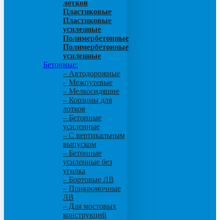
лотков
Пластиковые
Пластиковые
усиленные
Полимербетонные
Полимербетонные
усиленные
Бетонные:
– Автодорожные
– Межпутевые
– Мелкосидящие
– Корзины для
лотков
– Бетонные
усиленные
– С вертикальным
выпуском
– Бетонные
усиленные без
уголка
– Бортовые ЛВ
– Прикромочные
ЛВ
– Для мостовых
конструкций