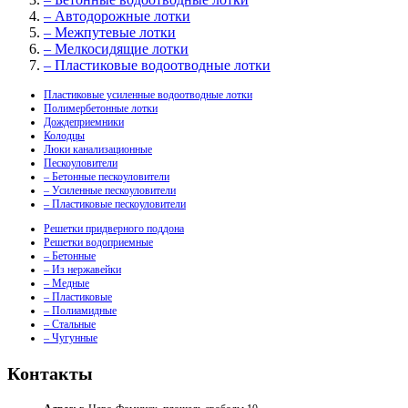
– Автодорожные лотки
– Межпутевые лотки
– Мелкосидящие лотки
– Пластиковые водоотводные лотки
Пластиковые усиленные водоотводные лотки
Полимербетонные лотки
Дождеприемники
Колодцы
Люки канализационные
Пескоуловители
– Бетонные пескоуловители
– Усиленные пескоуловители
– Пластиковые пескоуловители
Решетки придверного поддона
Решетки водоприемные
– Бетонные
– Из нержавейки
– Медные
– Пластиковые
– Полиамидные
– Стальные
– Чугунные
Контакты