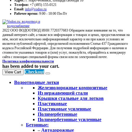
Адрес:
г. Наро-Фоминск, площадь свободы 10
Телефон:
+7 (495) 155-0121
Email:
info@vodoo.ru
Рабочее время:
9:00 - 18:00 Пн-Пт
2022 ООО ВОДООТВОД ИНН 7720377683 Обращаем ваше внимание на то, что
данный интернет-сайт, а также вся информация о товарах и ценах, предоставленная на
нём, носит исключительно информационный характер и ни при каких условиях не
является публичной офертой, определяемой положениями Статьи 437 Гражданского
кодекса Российской Федерации. Для получения подробной информации о наличии и
стоимости указанных товаров и (или) услуг, пожалуйста, обращайтесь к менеджеру
сайта с помощью специальной формы связи или по электронной почте.
Политика конфиденциальности
has been added to your cart.
Checkout
View Cart
Водоотводные лотки
Железнодорожные композитные
Из нержавеющей стали
Крышки стальные для лотков
Пластиковые
Пластиковые усиленные
Полимербетонные
Полимербетонные усиленные
Бетонные:
– Автодорожные