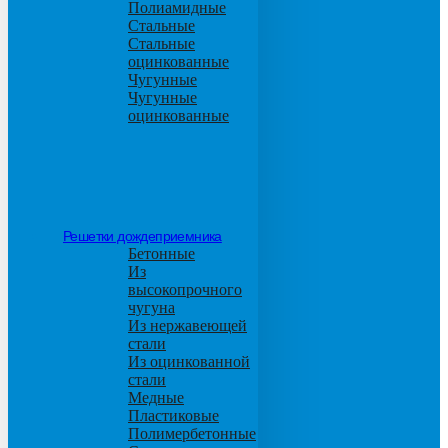
Полиамидные
Стальные
Стальные
оцинкованные
Чугунные
Чугунные
оцинкованные
Решетки дождеприемника
Бетонные
Из
высокопрочного
чугуна
Из нержавеющей
стали
Из оцинкованной
стали
Медные
Пластиковые
Полимербетонные