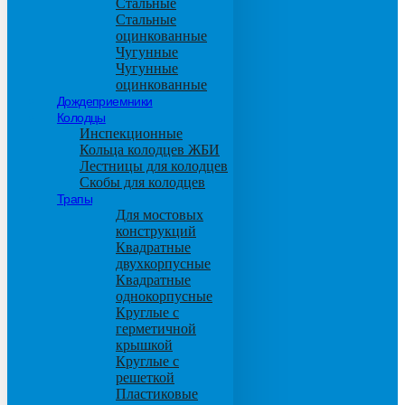
Стальные
Стальные
оцинкованные
Чугунные
Чугунные
оцинкованные
Дождеприемники
Колодцы
Инспекционные
Кольца колодцев ЖБИ
Лестницы для колодцев
Скобы для колодцев
Трапы
Для мостовых
конструкций
Квадратные
двухкорпусные
Квадратные
однокорпусные
Круглые с
герметичной
крышкой
Круглые с
решеткой
Пластиковые