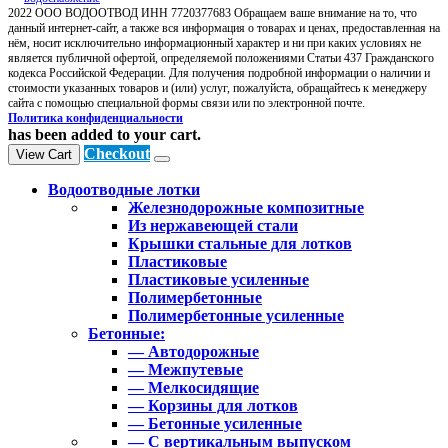
2022 ООО ВОДООТВОД ИНН 7720377683 Обращаем ваше внимание на то, что
данный интернет-сайт, а также вся информация о товарах и ценах, предоставленная на
нём, носит исключительно информационный характер и ни при каких условиях не
является публичной офертой, определяемой положениями Статьи 437 Гражданского
кодекса Российской Федерации. Для получения подробной информации о наличии и
стоимости указанных товаров и (или) услуг, пожалуйста, обращайтесь к менеджеру
сайта с помощью специальной формы связи или по электронной почте.
Политика конфиденциальности
has been added to your cart.
Checkout
View Cart
Водоотводные лотки
Железнодорожные композитные
Из нержавеющей стали
Крышки стальные для лотков
Пластиковые
Пластиковые усиленные
Полимербетонные
Полимербетонные усиленные
Бетонные:
— Автодорожные
— Межпутевые
— Мелкосидящие
— Корзины для лотков
— Бетонные усиленные
— С вертикальным выпуском