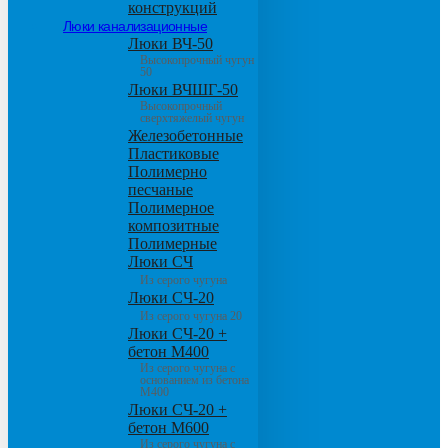
конструкций
Люки канализационные
Люки ВЧ-50
Высокопрочный чугун
50
Люки ВЧШГ-50
Высокопрочный
сверхтяжелый чугун
Железобетонные
Пластиковые
Полимерно
песчаные
Полимерное
композитные
Полимерные
Люки СЧ
Из серого чугуна
Люки СЧ-20
Из серого чугуна 20
Люки СЧ-20 +
бетон М400
Из серого чугуна с
основанием из бетона
М400
Люки СЧ-20 +
бетон М600
Из серого чугуна с