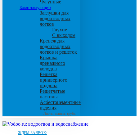
Чугунные
Комплектующие
Заглушки для
водоотводных
лотков
Глухие
С выходом
Крепеж для
водоотводных
лотков и решеток
Крышка
дренажного
колодца
Решетка
придверного
поддона
Решетчатые
настилы
Асбестоцементные
изделия
Листы, плиты, трубы
ЖДЕМ ЗАЯВОК: