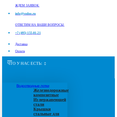
ЖДЕМ ЗАЯВОК:
info@vodoo.ru
ОТВЕТИМ НА ВАШИ ВОПРОСЫ:
+7 (495) 155-01-21
Доставка
Оплата
ЧТО У НАС ЕСТЬ:
Водоотводные лотки
Железнодорожные
композитные
Из нержавеющей
стали
Крышки
стальные для