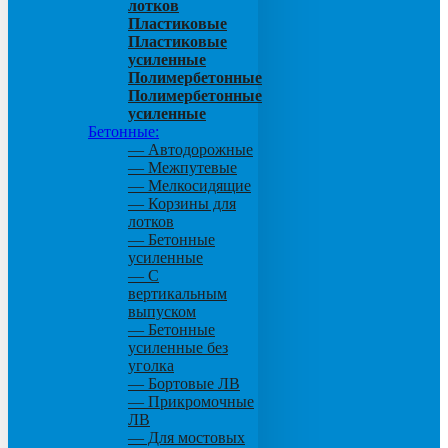
лотков
Пластиковые
Пластиковые
усиленные
Полимербетонные
Полимербетонные
усиленные
Бетонные:
— Автодорожные
— Межпутевые
— Мелкосидящие
— Корзины для
лотков
— Бетонные
усиленные
— С
вертикальным
выпуском
— Бетонные
усиленные без
уголка
— Бортовые ЛВ
— Прикромочные
ЛВ
— Для мостовых