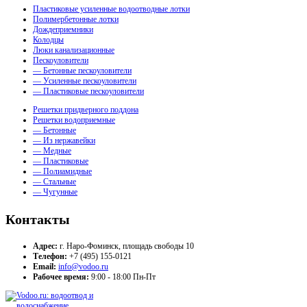
Пластиковые усиленные водоотводные лотки
Полимербетонные лотки
Дождеприемники
Колодцы
Люки канализационные
Пескоуловители
— Бетонные пескоуловители
— Усиленные пескоуловители
— Пластиковые пескоуловители
Решетки придверного поддона
Решетки водоприемные
— Бетонные
— Из нержавейки
— Медные
— Пластиковые
— Полиамидные
— Стальные
— Чугунные
Контакты
Адрес:
г. Наро-Фоминск, площадь свободы 10
Телефон:
+7 (495) 155-0121
Email:
info@vodoo.ru
Рабочее время:
9:00 - 18:00 Пн-Пт