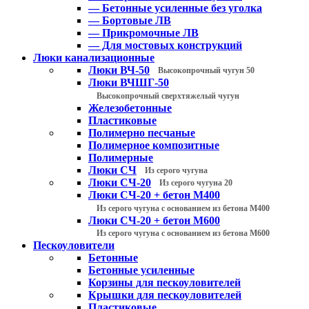
— Бетонные усиленные без уголка
— Бортовые ЛВ
— Прикромочные ЛВ
— Для мостовых конструкций
Люки канализационные
Люки ВЧ-50
Высокопрочный чугун 50
Люки ВЧШГ-50
Высокопрочный сверхтяжелый чугун
Железобетонные
Пластиковые
Полимерно песчаные
Полимерное композитные
Полимерные
Люки СЧ
Из серого чугуна
Люки СЧ-20
Из серого чугуна 20
Люки СЧ-20 + бетон М400
Из серого чугуна с основанием из бетона М400
Люки СЧ-20 + бетон М600
Из серого чугуна с основанием из бетона М600
Пескоуловители
Бетонные
Бетонные усиленные
Корзины для пескоуловителей
Крышки для пескоуловителей
Пластиковые