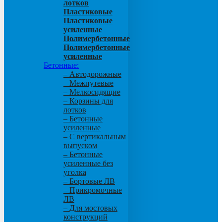
лотков
Пластиковые
Пластиковые
усиленные
Полимербетонные
Полимербетонные
усиленные
Бетонные:
– Автодорожные
– Межпутевые
– Мелкосидящие
– Корзины для
лотков
– Бетонные
усиленные
– С вертикальным
выпуском
– Бетонные
усиленные без
уголка
– Бортовые ЛВ
– Прикромочные
ЛВ
– Для мостовых
конструкций