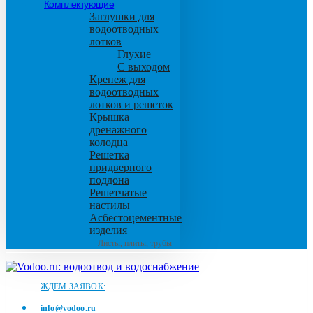
Комплектующие
Заглушки для
водоотводных
лотков
Глухие
С выходом
Крепеж для
водоотводных
лотков и решеток
Крышка
дренажного
колодца
Решетка
придверного
поддона
Решетчатые
настилы
Асбестоцементные
изделия
Листы, плиты, трубы
ЖДЕМ ЗАЯВОК:
info@vodoo.ru