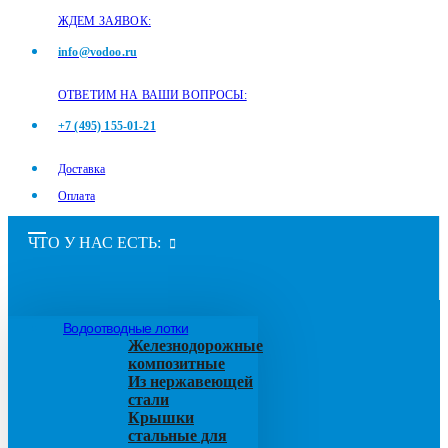
ЖДЕМ ЗАЯВОК:
info@vodoo.ru
ОТВЕТИМ НА ВАШИ ВОПРОСЫ:
+7 (495) 155-01-21
Доставка
Оплата
ЧТО У НАС ЕСТЬ:
Водоотводные лотки
Железнодорожные
композитные
Из нержавеющей
стали
Крышки
стальные для