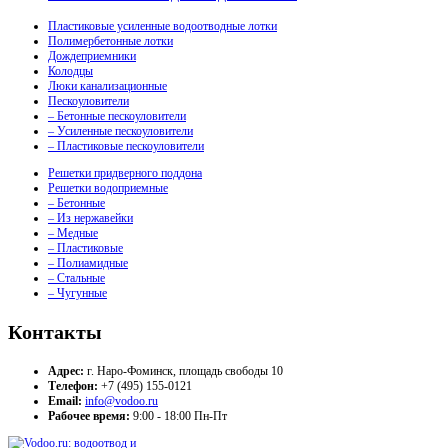
Пластиковые усиленные водоотводные лотки
Полимербетонные лотки
Дождеприемники
Колодцы
Люки канализационные
Пескоуловители
– Бетонные пескоуловители
– Усиленные пескоуловители
– Пластиковые пескоуловители
Решетки придверного поддона
Решетки водоприемные
– Бетонные
– Из нержавейки
– Медные
– Пластиковые
– Полиамидные
– Стальные
– Чугунные
Контакты
Адрес:
г. Наро-Фоминск, площадь свободы 10
Телефон:
+7 (495) 155-0121
Email:
info@vodoo.ru
Рабочее время:
9:00 - 18:00 Пн-Пт