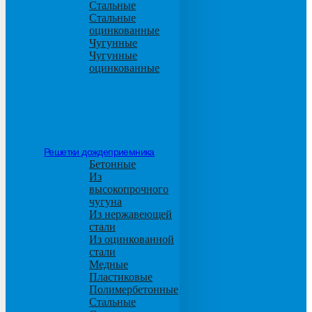
Стальные
Стальные
оцинкованные
Чугунные
Чугунные
оцинкованные
Решетки дождеприемника
Бетонные
Из
высокопрочного
чугуна
Из нержавеющей
стали
Из оцинкованной
стали
Медные
Пластиковые
Полимербетонные
Стальные