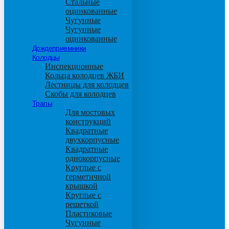
Стальные
оцинкованные
Чугунные
Чугунные
оцинкованные
Дождеприемники
Колодцы
Инспекционные
Кольца колодцев ЖБИ
Лестницы для колодцев
Скобы для колодцев
Трапы
Для мостовых
конструкций
Квадратные
двухкорпусные
Квадратные
однокорпусные
Круглые с
герметичной
крышкой
Круглые с
решеткой
Пластиковые
Чугунные