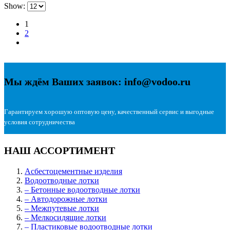
Show:
1
2
Мы ждём Ваших заявок: info@vodoo.ru
Гарантируем хорошую оптовую цену, качественный сервис и выгодные
условия сотрудничества
НАШ АССОРТИМЕНТ
Асбестоцементные изделия
Водоотводные лотки
– Бетонные водоотводные лотки
– Автодорожные лотки
– Межпутевые лотки
– Мелкосидящие лотки
– Пластиковые водоотводные лотки