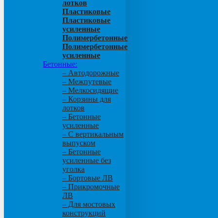
лотков
Пластиковые
Пластиковые
усиленные
Полимербетонные
Полимербетонные
усиленные
Бетонные:
– Автодорожные
– Межпутевые
– Мелкосидящие
– Корзины для
лотков
– Бетонные
усиленные
– С вертикальным
выпуском
– Бетонные
усиленные без
уголка
– Бортовые ЛВ
– Прикромочные
ЛВ
– Для мостовых
конструкций