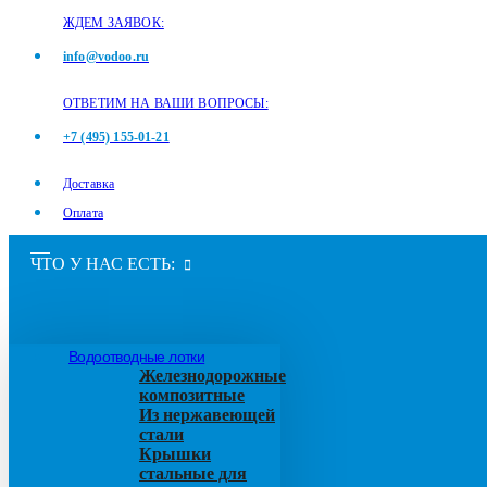
ЖДЕМ ЗАЯВОК:
info@vodoo.ru
ОТВЕТИМ НА ВАШИ ВОПРОСЫ:
+7 (495) 155-01-21
Доставка
Оплата
ЧТО У НАС ЕСТЬ:
Водоотводные лотки
Железнодорожные
композитные
Из нержавеющей
стали
Крышки
стальные для