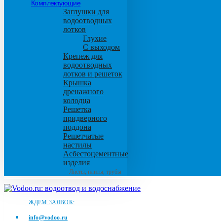
Комплектующие
Заглушки для
водоотводных
лотков
Глухие
С выходом
Крепеж для
водоотводных
лотков и решеток
Крышка
дренажного
колодца
Решетка
придверного
поддона
Решетчатые
настилы
Асбестоцементные
изделия
Листы, плиты, трубы
ЖДЕМ ЗАЯВОК:
info@vodoo.ru