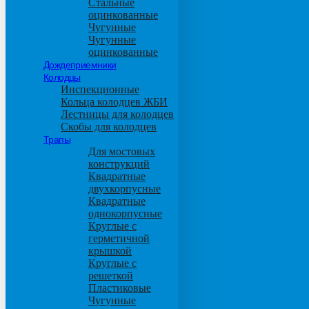
Стальные
оцинкованные
Чугунные
Чугунные
оцинкованные
Дождеприемники
Колодцы
Инспекционные
Кольца колодцев ЖБИ
Лестницы для колодцев
Скобы для колодцев
Трапы
Для мостовых
конструкций
Квадратные
двухкорпусные
Квадратные
однокорпусные
Круглые с
герметичной
крышкой
Круглые с
решеткой
Пластиковые
Чугунные