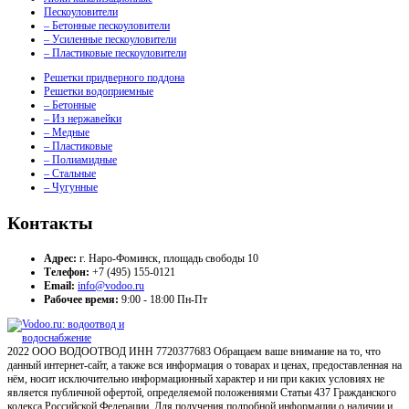
Пескоуловители
– Бетонные пескоуловители
– Усиленные пескоуловители
– Пластиковые пескоуловители
Решетки придверного поддона
Решетки водоприемные
– Бетонные
– Из нержавейки
– Медные
– Пластиковые
– Полиамидные
– Стальные
– Чугунные
Контакты
Адрес:
г. Наро-Фоминск, площадь свободы 10
Телефон:
+7 (495) 155-0121
Email:
info@vodoo.ru
Рабочее время:
9:00 - 18:00 Пн-Пт
2022 ООО ВОДООТВОД ИНН 7720377683 Обращаем ваше внимание на то, что
данный интернет-сайт, а также вся информация о товарах и ценах, предоставленная на
нём, носит исключительно информационный характер и ни при каких условиях не
является публичной офертой, определяемой положениями Статьи 437 Гражданского
кодекса Российской Федерации. Для получения подробной информации о наличии и