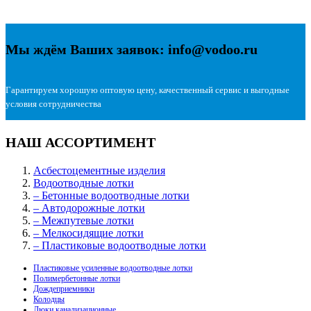
Мы ждём Ваших заявок: info@vodoo.ru
Гарантируем хорошую оптовую цену, качественный сервис и выгодные
условия сотрудничества
НАШ АССОРТИМЕНТ
Асбестоцементные изделия
Водоотводные лотки
– Бетонные водоотводные лотки
– Автодорожные лотки
– Межпутевые лотки
– Мелкосидящие лотки
– Пластиковые водоотводные лотки
Пластиковые усиленные водоотводные лотки
Полимербетонные лотки
Дождеприемники
Колодцы
Люки канализационные