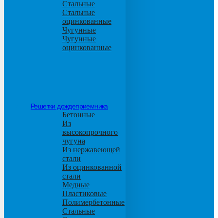
Стальные
Стальные
оцинкованные
Чугунные
Чугунные
оцинкованные
Решетки дождеприемника
Бетонные
Из
высокопрочного
чугуна
Из нержавеющей
стали
Из оцинкованной
стали
Медные
Пластиковые
Полимербетонные
Стальные