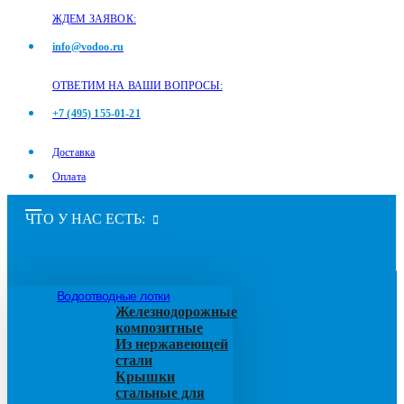
ЖДЕМ ЗАЯВОК:
info@vodoo.ru
ОТВЕТИМ НА ВАШИ ВОПРОСЫ:
+7 (495) 155-01-21
Доставка
Оплата
ЧТО У НАС ЕСТЬ:
Водоотводные лотки
Железнодорожные
композитные
Из нержавеющей
стали
Крышки
стальные для