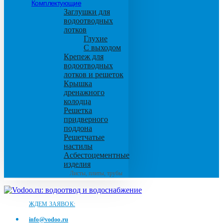
Комплектующие
Заглушки для
водоотводных
лотков
Глухие
С выходом
Крепеж для
водоотводных
лотков и решеток
Крышка
дренажного
колодца
Решетка
придверного
поддона
Решетчатые
настилы
Асбестоцементные
изделия
Листы, плиты, трубы
ЖДЕМ ЗАЯВОК:
info@vodoo.ru