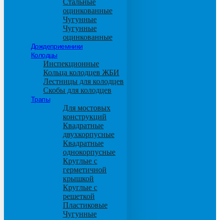
Стальные
оцинкованные
Чугунные
Чугунные
оцинкованные
Дождеприемники
Колодцы
Инспекционные
Кольца колодцев ЖБИ
Лестницы для колодцев
Скобы для колодцев
Трапы
Для мостовых
конструкций
Квадратные
двухкорпусные
Квадратные
однокорпусные
Круглые с
герметичной
крышкой
Круглые с
решеткой
Пластиковые
Чугунные