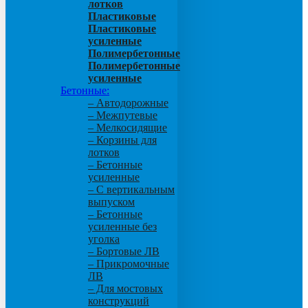
лотков
Пластиковые
Пластиковые
усиленные
Полимербетонные
Полимербетонные
усиленные
Бетонные:
– Автодорожные
– Межпутевые
– Мелкосидящие
– Корзины для
лотков
– Бетонные
усиленные
– С вертикальным
выпуском
– Бетонные
усиленные без
уголка
– Бортовые ЛВ
– Прикромочные
ЛВ
– Для мостовых
конструкций