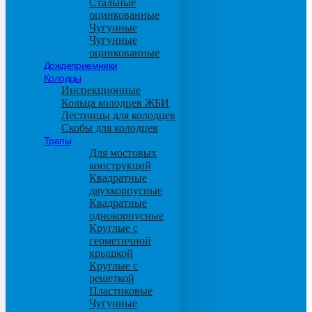
Стальные
оцинкованные
Чугунные
Чугунные
оцинкованные
Дождеприемники
Колодцы
Инспекционные
Кольца колодцев ЖБИ
Лестницы для колодцев
Скобы для колодцев
Трапы
Для мостовых
конструкций
Квадратные
двухкорпусные
Квадратные
однокорпусные
Круглые с
герметичной
крышкой
Круглые с
решеткой
Пластиковые
Чугунные