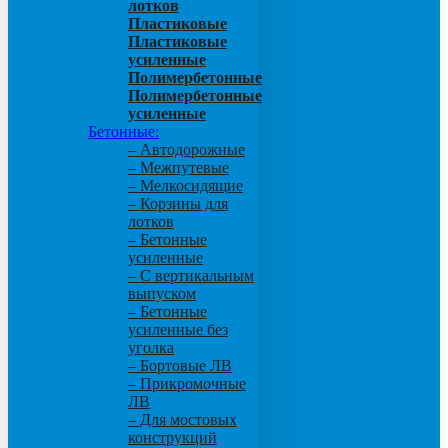
лотков
Пластиковые
Пластиковые
усиленные
Полимербетонные
Полимербетонные
усиленные
Бетонные:
– Автодорожные
– Межпутевые
– Мелкосидящие
– Корзины для
лотков
– Бетонные
усиленные
– С вертикальным
выпуском
– Бетонные
усиленные без
уголка
– Бортовые ЛВ
– Прикромочные
ЛВ
– Для мостовых
конструкций