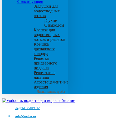
Комплектующие
Заглушки для
водоотводных
лотков
Глухие
С выходом
Крепеж для
водоотводных
лотков и решеток
Крышка
дренажного
колодца
Решетка
придверного
поддона
Решетчатые
настилы
Асбестоцементные
изделия
Листы, плиты, трубы
ЖДЕМ ЗАЯВОК:
info@vodoo.ru