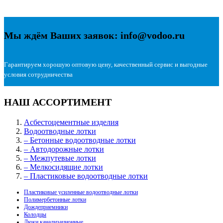
Мы ждём Ваших заявок: info@vodoo.ru
Гарантируем хорошую оптовую цену, качественный сервис и выгодные
условия сотрудничества
НАШ АССОРТИМЕНТ
Асбестоцементные изделия
Водоотводные лотки
– Бетонные водоотводные лотки
– Автодорожные лотки
– Межпутевые лотки
– Мелкосидящие лотки
– Пластиковые водоотводные лотки
Пластиковые усиленные водоотводные лотки
Полимербетонные лотки
Дождеприемники
Колодцы
Люки канализационные