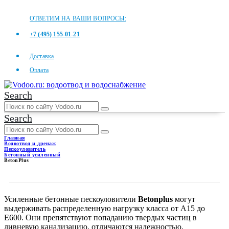
ОТВЕТИМ НА ВАШИ ВОПРОСЫ:
+7 (495) 155-01-21
Доставка
Оплата
Search
Search
Главная
Водоотвод и дренаж
Пескоуловитель
Бетонный усиленный
BetonPlus
BETONPLUS
Усиленные бетонные пескоуловители
Betonplus
могут
выдерживать распределенную нагрузку класса от А15 до
Е600. Они препятствуют попаданию твердых частиц в
ливневую канализацию, отличаются надежностью,