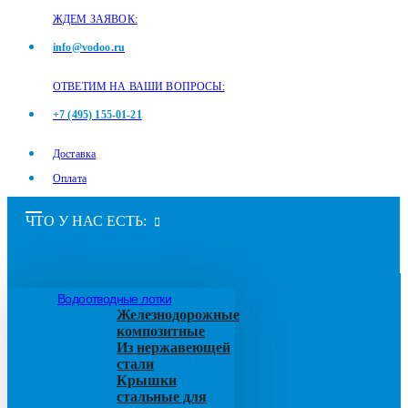
ЖДЕМ ЗАЯВОК:
info@vodoo.ru
ОТВЕТИМ НА ВАШИ ВОПРОСЫ:
+7 (495) 155-01-21
Доставка
Оплата
ЧТО У НАС ЕСТЬ:
Водоотводные лотки
Железнодорожные
композитные
Из нержавеющей
стали
Крышки
стальные для