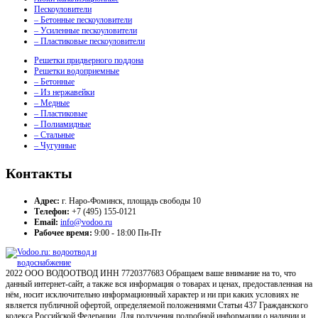
Пескоуловители
– Бетонные пескоуловители
– Усиленные пескоуловители
– Пластиковые пескоуловители
Решетки придверного поддона
Решетки водоприемные
– Бетонные
– Из нержавейки
– Медные
– Пластиковые
– Полиамидные
– Стальные
– Чугунные
Контакты
Адрес:
г. Наро-Фоминск, площадь свободы 10
Телефон:
+7 (495) 155-0121
Email:
info@vodoo.ru
Рабочее время:
9:00 - 18:00 Пн-Пт
2022 ООО ВОДООТВОД ИНН 7720377683 Обращаем ваше внимание на то, что
данный интернет-сайт, а также вся информация о товарах и ценах, предоставленная на
нём, носит исключительно информационный характер и ни при каких условиях не
является публичной офертой, определяемой положениями Статьи 437 Гражданского
кодекса Российской Федерации. Для получения подробной информации о наличии и