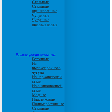
Стальные
Стальные
оцинкованные
Чугунные
Чугунные
оцинкованные
Решетки дождеприемника
Бетонные
Из
высокопрочного
чугуна
Из нержавеющей
стали
Из оцинкованной
стали
Медные
Пластиковые
Полимербетонные
Стальные