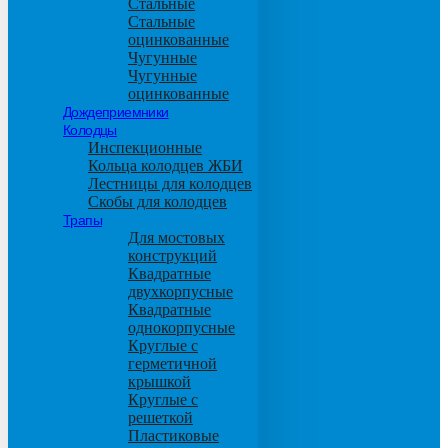
Стальные
Стальные
оцинкованные
Чугунные
Чугунные
оцинкованные
Дождеприемники
Колодцы
Инспекционные
Кольца колодцев ЖБИ
Лестницы для колодцев
Скобы для колодцев
Трапы
Для мостовых
конструкций
Квадратные
двухкорпусные
Квадратные
однокорпусные
Круглые с
герметичной
крышкой
Круглые с
решеткой
Пластиковые