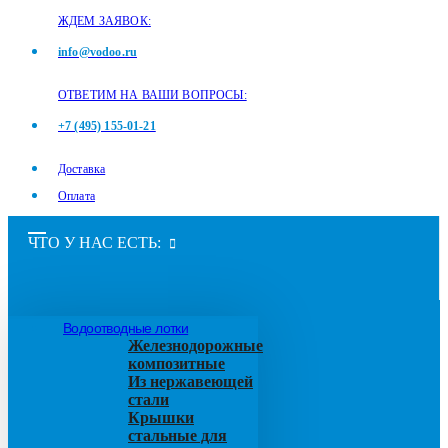
ЖДЕМ ЗАЯВОК:
info@vodoo.ru
ОТВЕТИМ НА ВАШИ ВОПРОСЫ:
+7 (495) 155-01-21
Доставка
Оплата
ЧТО У НАС ЕСТЬ:
Водоотводные лотки
Железнодорожные
композитные
Из нержавеющей
стали
Крышки
стальные для