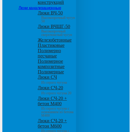
конструкций
Люки канализационные
Люки ВЧ-50
Высокопрочный чугун
50
Люки ВЧШГ-50
Высокопрочный
сверхтяжелый чугун
Железобетонные
Пластиковые
Полимерно
песчаные
Полимерное
композитные
Полимерные
Люки СЧ
Из серого чугуна
Люки СЧ-20
Из серого чугуна 20
Люки СЧ-20 +
бетон М400
Из серого чугуна с
основанием из бетона
М400
Люки СЧ-20 +
бетон М600
Из серого чугуна с