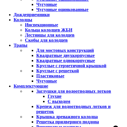
Чугунные
Чугунные оцинкованные
Дождеприемники
Колодцы
Инспекционные
Кольца колодцев ЖБИ
Лестницы для колодцев
Скобы для колодцев
Трапы
Для мостовых конструкций
Квадратные двухкорпусные
Квадратные однокорпусные
Круглые с герметичной крышкой
Круглые с решеткой
Пластиковые
Чугунные
Комплектующие
Заглушки для водоотводных лотков
Глухие
С выходом
Крепеж для водоотводных лотков и
решеток
Крышка дренажного колодца
Решетка придверного поддона
Решетчатые настилы