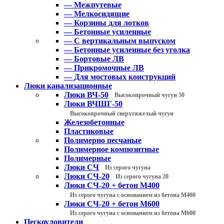
— Межпутевые
— Мелкосидящие
— Корзины для лотков
— Бетонные усиленные
— С вертикальным выпуском
— Бетонные усиленные без уголка
— Бортовые ЛВ
— Прикромочные ЛВ
— Для мостовых конструкций
Люки канализационные
Люки ВЧ-50
Высокопрочный чугун 50
Люки ВЧШГ-50
Высокопрочный сверхтяжелый чугун
Железобетонные
Пластиковые
Полимерно песчаные
Полимерное композитные
Полимерные
Люки СЧ
Из серого чугуна
Люки СЧ-20
Из серого чугуна 20
Люки СЧ-20 + бетон М400
Из серого чугуна с основанием из бетона М400
Люки СЧ-20 + бетон М600
Из серого чугуна с основанием из бетона М600
Пескоуловители