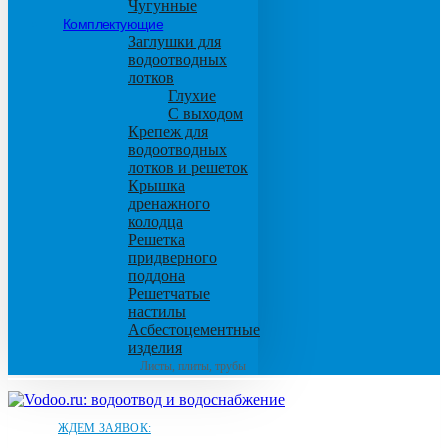
Чугунные
Комплектующие
Заглушки для
водоотводных
лотков
Глухие
С выходом
Крепеж для
водоотводных
лотков и решеток
Крышка
дренажного
колодца
Решетка
придверного
поддона
Решетчатые
настилы
Асбестоцементные
изделия
Листы, плиты, трубы
ЖДЕМ ЗАЯВОК: