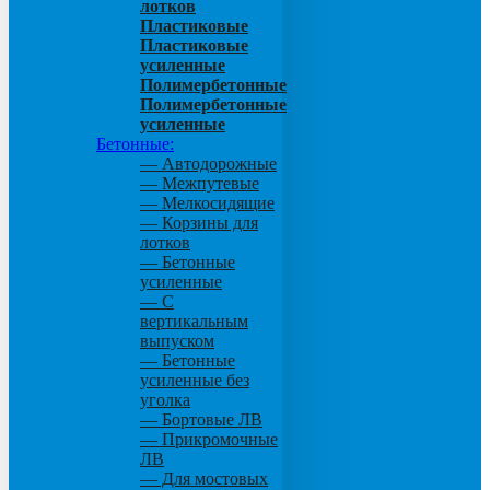
лотков
Пластиковые
Пластиковые
усиленные
Полимербетонные
Полимербетонные
усиленные
Бетонные:
— Автодорожные
— Межпутевые
— Мелкосидящие
— Корзины для
лотков
— Бетонные
усиленные
— С
вертикальным
выпуском
— Бетонные
усиленные без
уголка
— Бортовые ЛВ
— Прикромочные
ЛВ
— Для мостовых