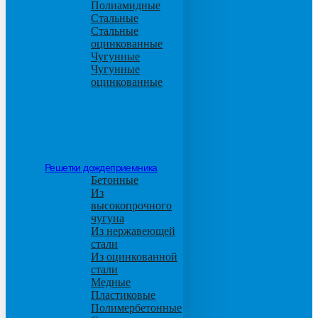
Полиамидные
Стальные
Стальные
оцинкованные
Чугунные
Чугунные
оцинкованные
Решетки дождеприемника
Бетонные
Из
высокопрочного
чугуна
Из нержавеющей
стали
Из оцинкованной
стали
Медные
Пластиковые
Полимербетонные