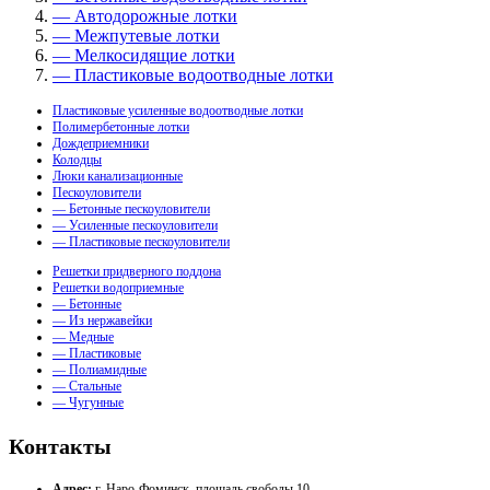
— Автодорожные лотки
— Межпутевые лотки
— Мелкосидящие лотки
— Пластиковые водоотводные лотки
Пластиковые усиленные водоотводные лотки
Полимербетонные лотки
Дождеприемники
Колодцы
Люки канализационные
Пескоуловители
— Бетонные пескоуловители
— Усиленные пескоуловители
— Пластиковые пескоуловители
Решетки придверного поддона
Решетки водоприемные
— Бетонные
— Из нержавейки
— Медные
— Пластиковые
— Полиамидные
— Стальные
— Чугунные
Контакты
Адрес:
г. Наро-Фоминск, площадь свободы 10