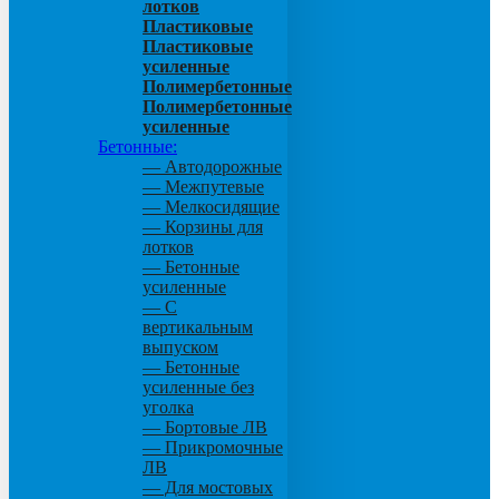
лотков
Пластиковые
Пластиковые
усиленные
Полимербетонные
Полимербетонные
усиленные
Бетонные:
— Автодорожные
— Межпутевые
— Мелкосидящие
— Корзины для
лотков
— Бетонные
усиленные
— С
вертикальным
выпуском
— Бетонные
усиленные без
уголка
— Бортовые ЛВ
— Прикромочные
ЛВ
— Для мостовых