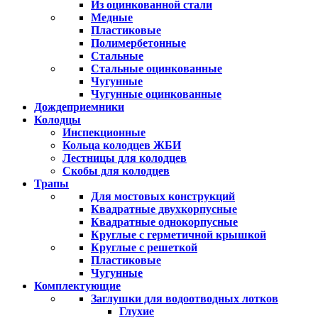
Из оцинкованной стали
Медные
Пластиковые
Полимербетонные
Стальные
Стальные оцинкованные
Чугунные
Чугунные оцинкованные
Дождеприемники
Колодцы
Инспекционные
Кольца колодцев ЖБИ
Лестницы для колодцев
Скобы для колодцев
Трапы
Для мостовых конструкций
Квадратные двухкорпусные
Квадратные однокорпусные
Круглые с герметичной крышкой
Круглые с решеткой
Пластиковые
Чугунные
Комплектующие
Заглушки для водоотводных лотков
Глухие