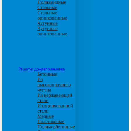
Полиамидные
Стальные
Стальные
оцинкованные
Чугунные
Чугунные
оцинкованные
Решетки дождеприемника
Бетонные
Из
высокопрочного
чугуна
Из нержавеющей
стали
Из оцинкованной
стали
Медные
Пластиковые
Полимербетонные