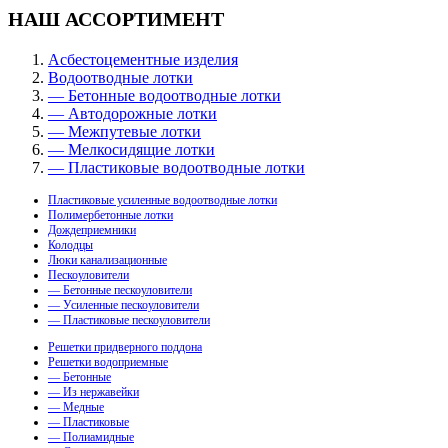
НАШ АССОРТИМЕНТ
Асбестоцементные изделия
Водоотводные лотки
— Бетонные водоотводные лотки
— Автодорожные лотки
— Межпутевые лотки
— Мелкосидящие лотки
— Пластиковые водоотводные лотки
Пластиковые усиленные водоотводные лотки
Полимербетонные лотки
Дождеприемники
Колодцы
Люки канализационные
Пескоуловители
— Бетонные пескоуловители
— Усиленные пескоуловители
— Пластиковые пескоуловители
Решетки придверного поддона
Решетки водоприемные
— Бетонные
— Из нержавейки
— Медные
— Пластиковые
— Полиамидные