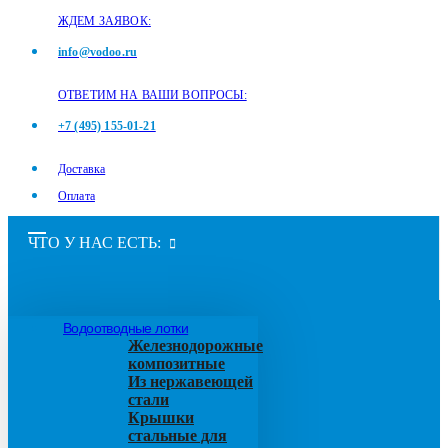
ЖДЕМ ЗАЯВОК:
info@vodoo.ru
ОТВЕТИМ НА ВАШИ ВОПРОСЫ:
+7 (495) 155-01-21
Доставка
Оплата
ЧТО У НАС ЕСТЬ:
Водоотводные лотки
Железнодорожные
композитные
Из нержавеющей
стали
Крышки
стальные для