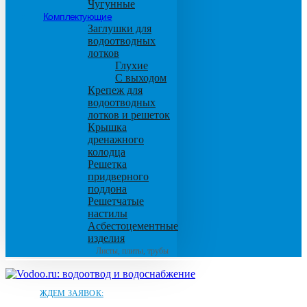
Чугунные
Комплектующие
Заглушки для
водоотводных
лотков
Глухие
С выходом
Крепеж для
водоотводных
лотков и решеток
Крышка
дренажного
колодца
Решетка
придверного
поддона
Решетчатые
настилы
Асбестоцементные
изделия
Листы, плиты, трубы
ЖДЕМ ЗАЯВОК: