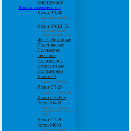
конструкций
Люки канализационные
Люки ВЧ-50
Высокопрочный чугун
50
Люки ВЧШГ-50
Высокопрочный
сверхтяжелый чугун
Железобетонные
Пластиковые
Полимерно
песчаные
Полимерное
композитные
Полимерные
Люки СЧ
Из серого чугуна
Люки СЧ-20
Из серого чугуна 20
Люки СЧ-20 +
бетон М400
Из серого чугуна с
основанием из бетона
М400
Люки СЧ-20 +
бетон М600
Из серого чугуна с