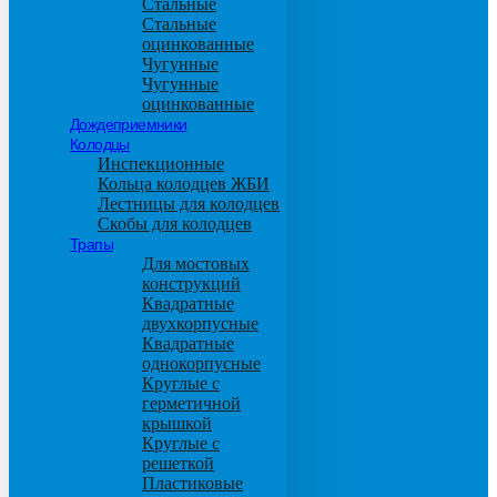
Стальные
Стальные
оцинкованные
Чугунные
Чугунные
оцинкованные
Дождеприемники
Колодцы
Инспекционные
Кольца колодцев ЖБИ
Лестницы для колодцев
Скобы для колодцев
Трапы
Для мостовых
конструкций
Квадратные
двухкорпусные
Квадратные
однокорпусные
Круглые с
герметичной
крышкой
Круглые с
решеткой
Пластиковые