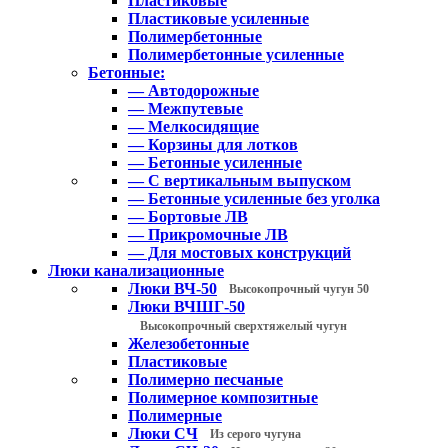
Пластиковые
Пластиковые усиленные
Полимербетонные
Полимербетонные усиленные
Бетонные:
— Автодорожные
— Межпутевые
— Мелкосидящие
— Корзины для лотков
— Бетонные усиленные
— С вертикальным выпуском
— Бетонные усиленные без уголка
— Бортовые ЛВ
— Прикромочные ЛВ
— Для мостовых конструкций
Люки канализационные
Люки ВЧ-50
Высокопрочный чугун 50
Люки ВЧШГ-50
Высокопрочный сверхтяжелый чугун
Железобетонные
Пластиковые
Полимерно песчаные
Полимерное композитные
Полимерные
Люки СЧ
Из серого чугуна