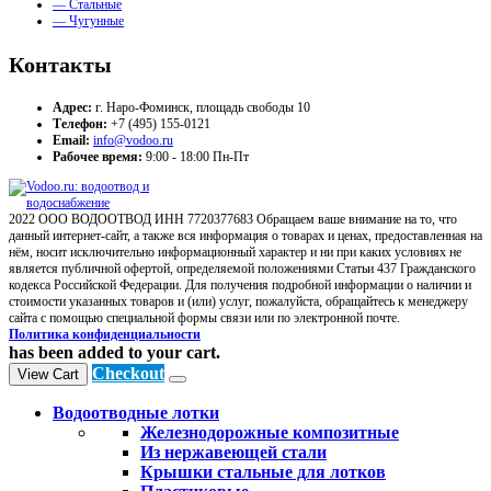
— Стальные
— Чугунные
Контакты
Адрес:
г. Наро-Фоминск, площадь свободы 10
Телефон:
+7 (495) 155-0121
Email:
info@vodoo.ru
Рабочее время:
9:00 - 18:00 Пн-Пт
2022 ООО ВОДООТВОД ИНН 7720377683 Обращаем ваше внимание на то, что
данный интернет-сайт, а также вся информация о товарах и ценах, предоставленная на
нём, носит исключительно информационный характер и ни при каких условиях не
является публичной офертой, определяемой положениями Статьи 437 Гражданского
кодекса Российской Федерации. Для получения подробной информации о наличии и
стоимости указанных товаров и (или) услуг, пожалуйста, обращайтесь к менеджеру
сайта с помощью специальной формы связи или по электронной почте.
Политика конфиденциальности
has been added to your cart.
Checkout
View Cart
Водоотводные лотки
Железнодорожные композитные
Из нержавеющей стали
Крышки стальные для лотков