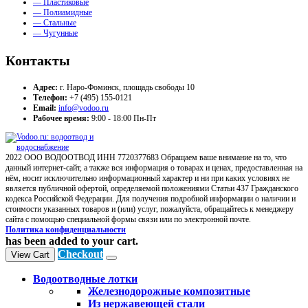
— Пластиковые
— Полиамидные
— Стальные
— Чугунные
Контакты
Адрес:
г. Наро-Фоминск, площадь свободы 10
Телефон:
+7 (495) 155-0121
Email:
info@vodoo.ru
Рабочее время:
9:00 - 18:00 Пн-Пт
2022 ООО ВОДООТВОД ИНН 7720377683 Обращаем ваше внимание на то, что
данный интернет-сайт, а также вся информация о товарах и ценах, предоставленная на
нём, носит исключительно информационный характер и ни при каких условиях не
является публичной офертой, определяемой положениями Статьи 437 Гражданского
кодекса Российской Федерации. Для получения подробной информации о наличии и
стоимости указанных товаров и (или) услуг, пожалуйста, обращайтесь к менеджеру
сайта с помощью специальной формы связи или по электронной почте.
Политика конфиденциальности
has been added to your cart.
Checkout
View Cart
Водоотводные лотки
Железнодорожные композитные
Из нержавеющей стали