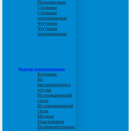
Полиамидные
Стальные
Стальные
оцинкованные
Чугунные
Чугунные
оцинкованные
Решетки дождеприемника
Бетонные
Из
высокопрочного
чугуна
Из нержавеющей
стали
Из оцинкованной
стали
Медные
Пластиковые
Полимербетонные