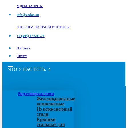
ЖДЕМ ЗАЯВОК:
info@vodoo.ru
ОТВЕТИМ НА ВАШИ ВОПРОСЫ:
+7 (495) 155-01-21
Доставка
Оплата
ЧТО У НАС ЕСТЬ:
Водоотводные лотки
Железнодорожные
композитные
Из нержавеющей
стали
Крышки
стальные для