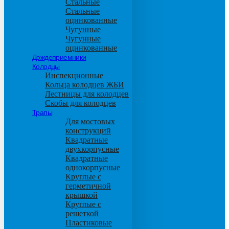
Стальные
Стальные
оцинкованные
Чугунные
Чугунные
оцинкованные
Дождеприемники
Колодцы
Инспекционные
Кольца колодцев ЖБИ
Лестницы для колодцев
Скобы для колодцев
Трапы
Для мостовых
конструкций
Квадратные
двухкорпусные
Квадратные
однокорпусные
Круглые с
герметичной
крышкой
Круглые с
решеткой
Пластиковые