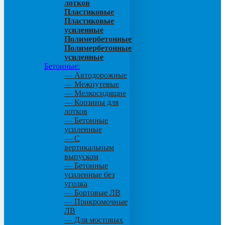
лотков
Пластиковые
Пластиковые
усиленные
Полимербетонные
Полимербетонные
усиленные
Бетонные:
— Автодорожные
— Межпутевые
— Мелкосидящие
— Корзины для
лотков
— Бетонные
усиленные
— С
вертикальным
выпуском
— Бетонные
усиленные без
уголка
— Бортовые ЛВ
— Прикромочные
ЛВ
— Для мостовых