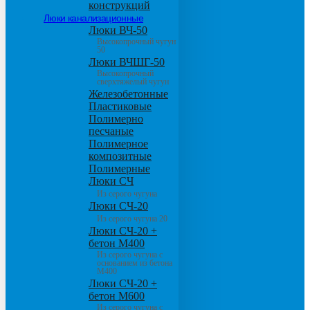
конструкций
Люки канализационные
Люки ВЧ-50
Высокопрочный чугун
50
Люки ВЧШГ-50
Высокопрочный
сверхтяжелый чугун
Железобетонные
Пластиковые
Полимерно
песчаные
Полимерное
композитные
Полимерные
Люки СЧ
Из серого чугуна
Люки СЧ-20
Из серого чугуна 20
Люки СЧ-20 +
бетон М400
Из серого чугуна с
основанием из бетона
М400
Люки СЧ-20 +
бетон М600
Из серого чугуна с