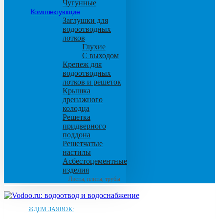
Чугунные
Комплектующие
Заглушки для
водоотводных
лотков
Глухие
С выходом
Крепеж для
водоотводных
лотков и решеток
Крышка
дренажного
колодца
Решетка
придверного
поддона
Решетчатые
настилы
Асбестоцементные
изделия
Листы, плиты, трубы
ЖДЕМ ЗАЯВОК: