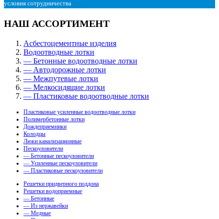
условия сотрудничества
НАШ АССОРТИМЕНТ
Асбестоцементные изделия
Водоотводные лотки
— Бетонные водоотводные лотки
— Автодорожные лотки
— Межпутевые лотки
— Мелкосидящие лотки
— Пластиковые водоотводные лотки
Пластиковые усиленные водоотводные лотки
Полимербетонные лотки
Дождеприемники
Колодцы
Люки канализационные
Пескоуловители
— Бетонные пескоуловители
— Усиленные пескоуловители
— Пластиковые пескоуловители
Решетки придверного поддона
Решетки водоприемные
— Бетонные
— Из нержавейки
— Медные