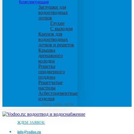
Комплектующие
Заглушки для
водоотводных
лотков
Глухие
С выходом
Крепеж для
водоотводных
лотков и решеток
Крышка
дренажного
колодца
Решетка
придверного
поддона
Решетчатые
настилы
Асбестоцементные
изделия
Листы, плиты, трубы
ЖДЕМ ЗАЯВОК:
info@vodoo.ru