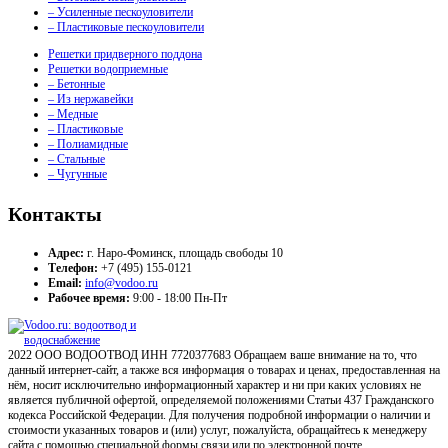
– Усиленные пескоуловители
– Пластиковые пескоуловители
Решетки придверного поддона
Решетки водоприемные
– Бетонные
– Из нержавейки
– Медные
– Пластиковые
– Полиамидные
– Стальные
– Чугунные
Контакты
Адрес:
г. Наро-Фоминск, площадь свободы 10
Телефон:
+7 (495) 155-0121
Email:
info@vodoo.ru
Рабочее время:
9:00 - 18:00 Пн-Пт
2022 ООО ВОДООТВОД ИНН 7720377683 Обращаем ваше внимание на то, что
данный интернет-сайт, а также вся информация о товарах и ценах, предоставленная на
нём, носит исключительно информационный характер и ни при каких условиях не
является публичной офертой, определяемой положениями Статьи 437 Гражданского
кодекса Российской Федерации. Для получения подробной информации о наличии и
стоимости указанных товаров и (или) услуг, пожалуйста, обращайтесь к менеджеру
сайта с помощью специальной формы связи или по электронной почте.