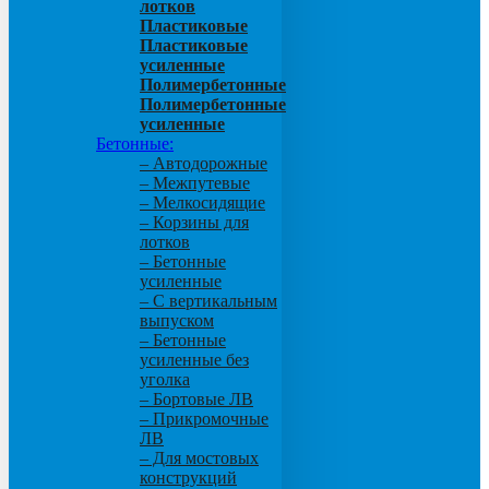
лотков
Пластиковые
Пластиковые
усиленные
Полимербетонные
Полимербетонные
усиленные
Бетонные:
– Автодорожные
– Межпутевые
– Мелкосидящие
– Корзины для
лотков
– Бетонные
усиленные
– С вертикальным
выпуском
– Бетонные
усиленные без
уголка
– Бортовые ЛВ
– Прикромочные
ЛВ
– Для мостовых
конструкций