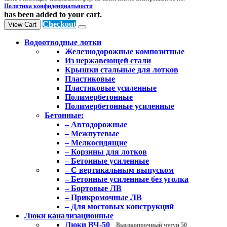
Политика конфиденциальности
has been added to your cart.
Checkout
View Cart
Водоотводные лотки
Железнодорожные композитные
Из нержавеющей стали
Крышки стальные для лотков
Пластиковые
Пластиковые усиленные
Полимербетонные
Полимербетонные усиленные
Бетонные:
– Автодорожные
– Межпутевые
– Мелкосидящие
– Корзины для лотков
– Бетонные усиленные
– С вертикальным выпуском
– Бетонные усиленные без уголка
– Бортовые ЛВ
– Прикромочные ЛВ
– Для мостовых конструкций
Люки канализационные
Люки ВЧ-50
Высокопрочный чугун 50