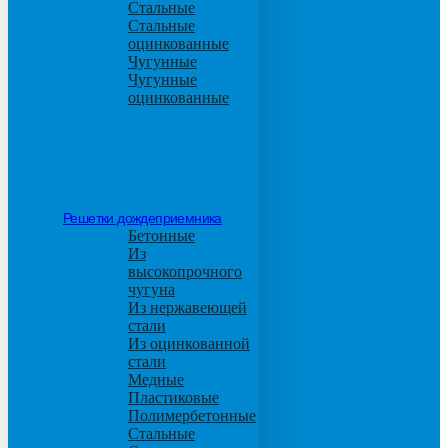
Стальные
Стальные
оцинкованные
Чугунные
Чугунные
оцинкованные
Решетки дождеприемника
Бетонные
Из
высокопрочного
чугуна
Из нержавеющей
стали
Из оцинкованной
стали
Медные
Пластиковые
Полимербетонные
Стальные