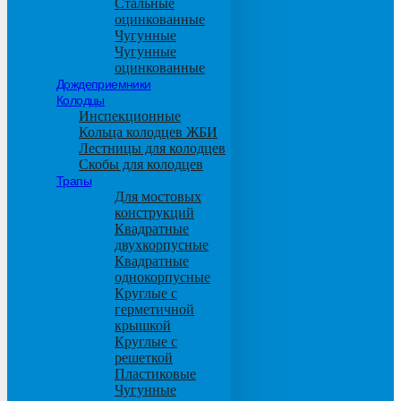
Стальные
оцинкованные
Чугунные
Чугунные
оцинкованные
Дождеприемники
Колодцы
Инспекционные
Кольца колодцев ЖБИ
Лестницы для колодцев
Скобы для колодцев
Трапы
Для мостовых
конструкций
Квадратные
двухкорпусные
Квадратные
однокорпусные
Круглые с
герметичной
крышкой
Круглые с
решеткой
Пластиковые
Чугунные