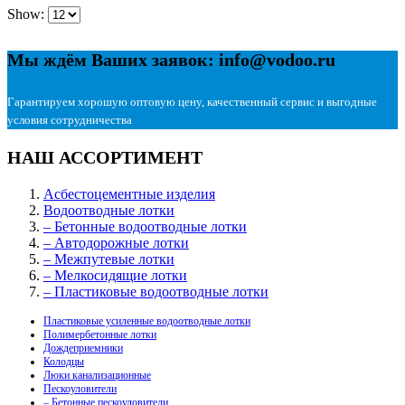
Show:
Мы ждём Ваших заявок: info@vodoo.ru
Гарантируем хорошую оптовую цену, качественный сервис и выгодные
условия сотрудничества
НАШ АССОРТИМЕНТ
Асбестоцементные изделия
Водоотводные лотки
– Бетонные водоотводные лотки
– Автодорожные лотки
– Межпутевые лотки
– Мелкосидящие лотки
– Пластиковые водоотводные лотки
Пластиковые усиленные водоотводные лотки
Полимербетонные лотки
Дождеприемники
Колодцы
Люки канализационные
Пескоуловители
– Бетонные пескоуловители