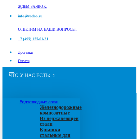
ЖДЕМ ЗАЯВОК:
info@vodoo.ru
ОТВЕТИМ НА ВАШИ ВОПРОСЫ:
+7 (495) 155-01-21
Доставка
Оплата
ЧТО У НАС ЕСТЬ:
Водоотводные лотки
Железнодорожные
композитные
Из нержавеющей
стали
Крышки
стальные для