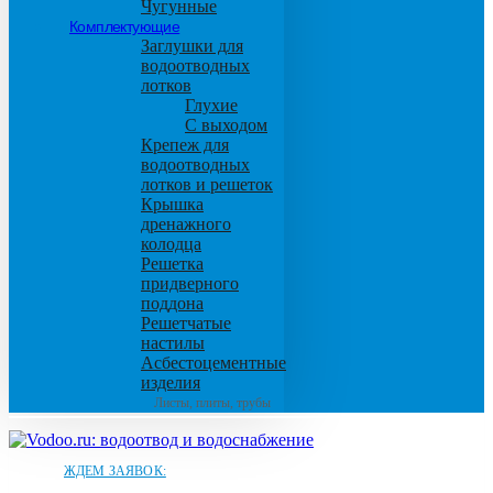
Чугунные
Комплектующие
Заглушки для
водоотводных
лотков
Глухие
С выходом
Крепеж для
водоотводных
лотков и решеток
Крышка
дренажного
колодца
Решетка
придверного
поддона
Решетчатые
настилы
Асбестоцементные
изделия
Листы, плиты, трубы
ЖДЕМ ЗАЯВОК: