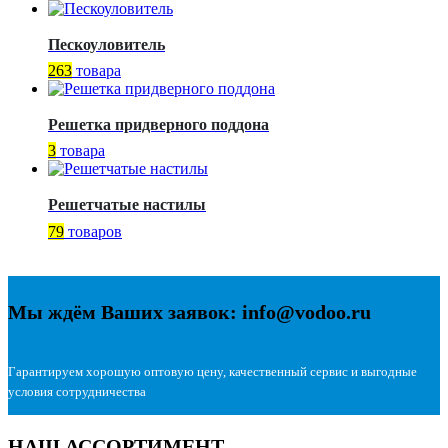
Пескоуловитель
263
товара
Решетка придверного поддона
3
товара
Решетчатые настилы
79
товаров
Мы ждём Ваших заявок: info@vodoo.ru
Гарантируем хорошую оптовую цену, качественный сервис и выгодные
условия сотрудничества
НАШ АССОРТИМЕНТ