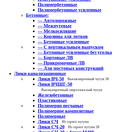
Полимербетонные
Полимербетонные усиленные
Бетонные:
— Автодорожные
— Межпутевые
— Мелкосидящие
— Корзины для лотков
— Бетонные усиленные
— С вертикальным выпуском
— Бетонные усиленные без уголка
— Бортовые ЛВ
— Прикромочные ЛВ
— Для мостовых конструкций
Люки канализационные
Люки ВЧ-50
Высокопрочный чугун 50
Люки ВЧШГ-50
Высокопрочный сверхтяжелый чугун
Железобетонные
Пластиковые
Полимерно песчаные
Полимерное композитные
Полимерные
Люки СЧ
Из серого чугуна
Люки СЧ-20
Из серого чугуна 20