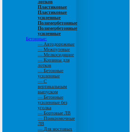
лотков
Пластиковые
Пластиковые
усиленные
Полимербетонные
Полимербетонные
усиленные
Бетонные:
— Автодорожные
— Межпутевые
— Мелкосидящие
— Корзины для
лотков
— Бетонные
усиленные
— С
вертикальным
выпуском
— Бетонные
усиленные без
уголка
— Бортовые ЛВ
— Прикромочные
ЛВ
— Для мостовых