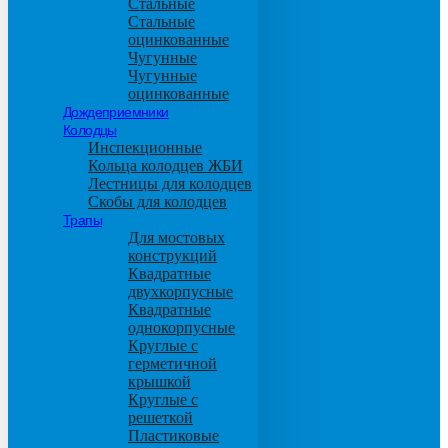
Стальные
Стальные
оцинкованные
Чугунные
Чугунные
оцинкованные
Дождеприемники
Колодцы
Инспекционные
Кольца колодцев ЖБИ
Лестницы для колодцев
Скобы для колодцев
Трапы
Для мостовых
конструкций
Квадратные
двухкорпусные
Квадратные
однокорпусные
Круглые с
герметичной
крышкой
Круглые с
решеткой
Пластиковые