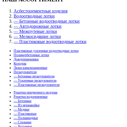
Асбестоцементные изделия
Водоотводные лотки
— Бетонные водоотводные лотки
— Автодорожные лотки
— Межпутевые лотки
— Мелкосидящие лотки
— Пластиковые водоотводные лотки
Пластиковые усиленные водоотводные лотки
Полимербетонные лотки
Дождеприемники
Колодцы
Люки канализационные
Пескоуловители
— Бетонные пескоуловители
— Усиленные пескоуловители
— Пластиковые пескоуловители
Решетки придверного поддона
Решетки водоприемные
— Бетонные
— Из нержавейки
— Медные
— Пластиковые
— Полиамидные
— Стальные
— Чугунные