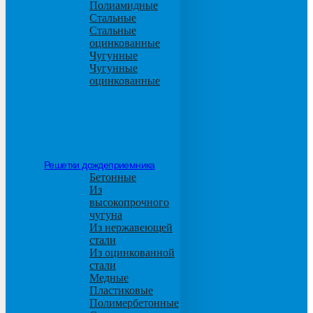
Полиамидные
Стальные
Стальные
оцинкованные
Чугунные
Чугунные
оцинкованные
Решетки дождеприемника
Бетонные
Из
высокопрочного
чугуна
Из нержавеющей
стали
Из оцинкованной
стали
Медные
Пластиковые
Полимербетонные