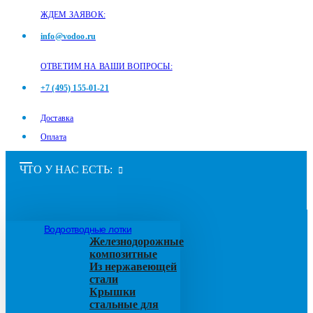
ЖДЕМ ЗАЯВОК:
info@vodoo.ru
ОТВЕТИМ НА ВАШИ ВОПРОСЫ:
+7 (495) 155-01-21
Доставка
Оплата
ЧТО У НАС ЕСТЬ:
Водоотводные лотки
Железнодорожные
композитные
Из нержавеющей
стали
Крышки
стальные для