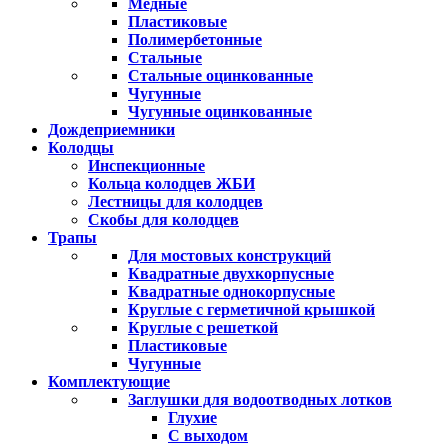
Медные
Пластиковые
Полимербетонные
Стальные
Стальные оцинкованные
Чугунные
Чугунные оцинкованные
Дождеприемники
Колодцы
Инспекционные
Кольца колодцев ЖБИ
Лестницы для колодцев
Скобы для колодцев
Трапы
Для мостовых конструкций
Квадратные двухкорпусные
Квадратные однокорпусные
Круглые с герметичной крышкой
Круглые с решеткой
Пластиковые
Чугунные
Комплектующие
Заглушки для водоотводных лотков
Глухие
С выходом