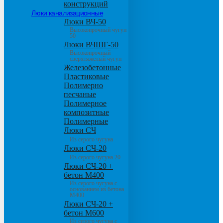
конструкций
Люки канализационные
Люки ВЧ-50
Высокопрочный чугун
50
Люки ВЧШГ-50
Высокопрочный
сверхтяжелый чугун
Железобетонные
Пластиковые
Полимерно
песчаные
Полимерное
композитные
Полимерные
Люки СЧ
Из серого чугуна
Люки СЧ-20
Из серого чугуна 20
Люки СЧ-20 +
бетон М400
Из серого чугуна с
основанием из бетона
М400
Люки СЧ-20 +
бетон М600
Из серого чугуна с