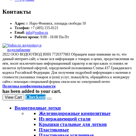
Контакты
Адрес:
г. Наро-Фоминск, площадь свободы 10
Телефон:
+7 (495) 155-0121
Email:
info@vodoo.ru
Рабочее время:
9:00 - 18:00 Пн-Пт
2022 ООО ВОДООТВОД ИНН 7720377683 Обращаем ваше внимание на то, что
данный интернет-сайт, а также вся информация о товарах и ценах, предоставленная на
нём, носит исключительно информационный характер и ни при каких условиях не
является публичной офертой, определяемой положениями Статьи 437 Гражданского
кодекса Российской Федерации. Для получения подробной информации о наличии и
стоимости указанных товаров и (или) услуг, пожалуйста, обращайтесь к менеджеру
сайта с помощью специальной формы связи или по электронной почте.
Политика конфиденциальности
has been added to your cart.
Checkout
View Cart
Водоотводные лотки
Железнодорожные композитные
Из нержавеющей стали
Крышки стальные для лотков
Пластиковые
Пластиковые усиленные