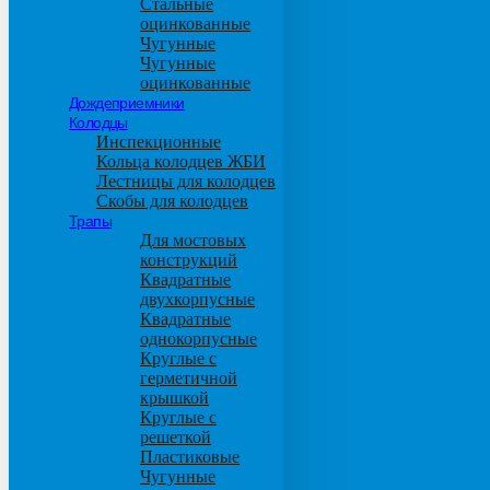
Стальные
оцинкованные
Чугунные
Чугунные
оцинкованные
Дождеприемники
Колодцы
Инспекционные
Кольца колодцев ЖБИ
Лестницы для колодцев
Скобы для колодцев
Трапы
Для мостовых
конструкций
Квадратные
двухкорпусные
Квадратные
однокорпусные
Круглые с
герметичной
крышкой
Круглые с
решеткой
Пластиковые
Чугунные