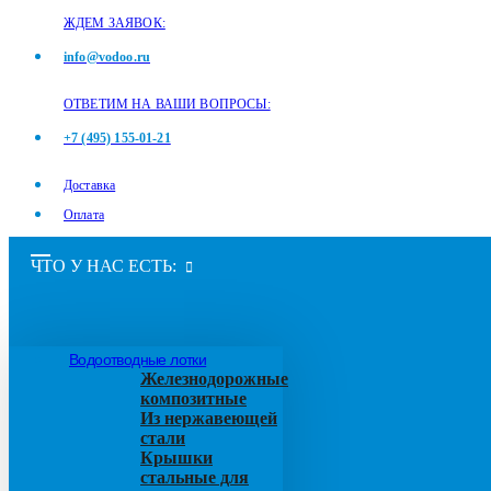
ЖДЕМ ЗАЯВОК:
info@vodoo.ru
ОТВЕТИМ НА ВАШИ ВОПРОСЫ:
+7 (495) 155-01-21
Доставка
Оплата
ЧТО У НАС ЕСТЬ:
Водоотводные лотки
Железнодорожные
композитные
Из нержавеющей
стали
Крышки
стальные для