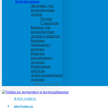
Комплектующие
Заглушки для
водоотводных
лотков
Глухие
С выходом
Крепеж для
водоотводных
лотков и решеток
Крышка
дренажного
колодца
Решетка
придверного
поддона
Решетчатые
настилы
Асбестоцементные
изделия
Листы, плиты, трубы
ЖДЕМ ЗАЯВОК:
info@vodoo.ru