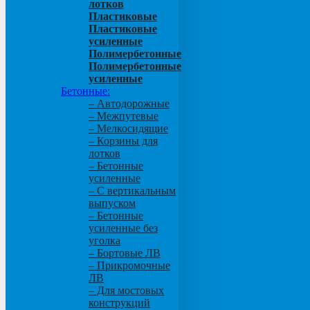
лотков
Пластиковые
Пластиковые
усиленные
Полимербетонные
Полимербетонные
усиленные
Бетонные:
– Автодорожные
– Межпутевые
– Мелкосидящие
– Корзины для
лотков
– Бетонные
усиленные
– С вертикальным
выпуском
– Бетонные
усиленные без
уголка
– Бортовые ЛВ
– Прикромочные
ЛВ
– Для мостовых
конструкций