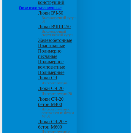
конструкций
Люки канализационные
Люки ВЧ-50
Высокопрочный чугун
50
Люки ВЧШГ-50
Высокопрочный
сверхтяжелый чугун
Железобетонные
Пластиковые
Полимерно
песчаные
Полимерное
композитные
Полимерные
Люки СЧ
Из серого чугуна
Люки СЧ-20
Из серого чугуна 20
Люки СЧ-20 +
бетон М400
Из серого чугуна с
основанием из бетона
М400
Люки СЧ-20 +
бетон М600
Из серого чугуна с