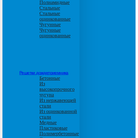
Полиамидные
Стальные
Стальные
оцинкованные
Чугунные
Чугунные
оцинкованные
Решетки дождеприемника
Бетонные
Из
высокопрочного
чугуна
Из нержавеющей
стали
Из оцинкованной
стали
Медные
Пластиковые
Полимербетонные