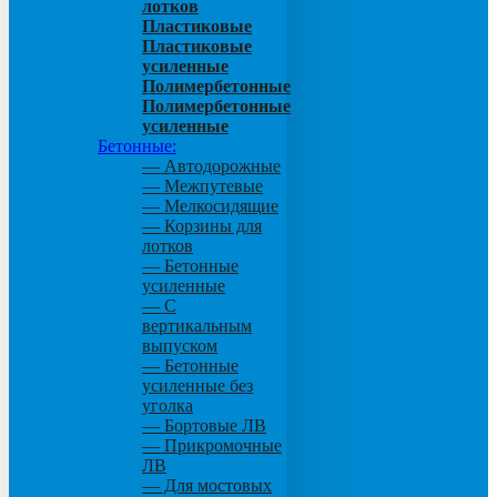
лотков
Пластиковые
Пластиковые
усиленные
Полимербетонные
Полимербетонные
усиленные
Бетонные:
— Автодорожные
— Межпутевые
— Мелкосидящие
— Корзины для
лотков
— Бетонные
усиленные
— С
вертикальным
выпуском
— Бетонные
усиленные без
уголка
— Бортовые ЛВ
— Прикромочные
ЛВ
— Для мостовых