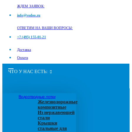
ЖДЕМ ЗАЯВОК:
info@vodoo.ru
ОТВЕТИМ НА ВАШИ ВОПРОСЫ:
+7 (495) 155-01-21
Доставка
Оплата
ЧТО У НАС ЕСТЬ:
Водоотводные лотки
Железнодорожные
композитные
Из нержавеющей
стали
Крышки
стальные для