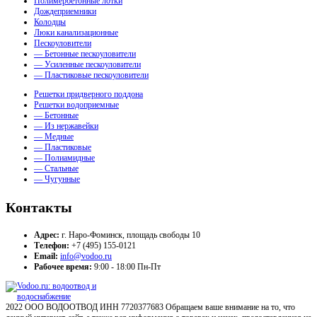
Полимербетонные лотки
Дождеприемники
Колодцы
Люки канализационные
Пескоуловители
— Бетонные пескоуловители
— Усиленные пескоуловители
— Пластиковые пескоуловители
Решетки придверного поддона
Решетки водоприемные
— Бетонные
— Из нержавейки
— Медные
— Пластиковые
— Полиамидные
— Стальные
— Чугунные
Контакты
Адрес:
г. Наро-Фоминск, площадь свободы 10
Телефон:
+7 (495) 155-0121
Email:
info@vodoo.ru
Рабочее время:
9:00 - 18:00 Пн-Пт
2022 ООО ВОДООТВОД ИНН 7720377683 Обращаем ваше внимание на то, что