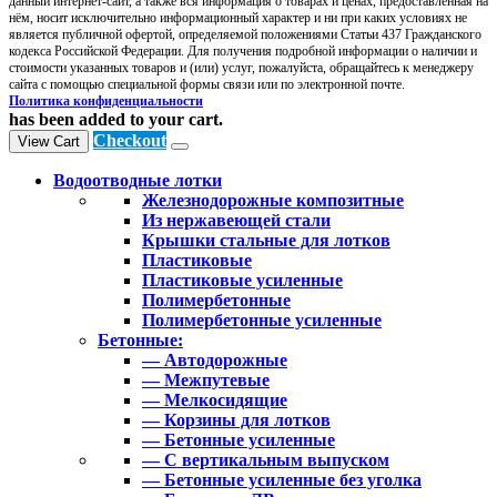
данный интернет-сайт, а также вся информация о товарах и ценах, предоставленная на
нём, носит исключительно информационный характер и ни при каких условиях не
является публичной офертой, определяемой положениями Статьи 437 Гражданского
кодекса Российской Федерации. Для получения подробной информации о наличии и
стоимости указанных товаров и (или) услуг, пожалуйста, обращайтесь к менеджеру
сайта с помощью специальной формы связи или по электронной почте.
Политика конфиденциальности
has been added to your cart.
Checkout
View Cart
Водоотводные лотки
Железнодорожные композитные
Из нержавеющей стали
Крышки стальные для лотков
Пластиковые
Пластиковые усиленные
Полимербетонные
Полимербетонные усиленные
Бетонные:
— Автодорожные
— Межпутевые
— Мелкосидящие
— Корзины для лотков
— Бетонные усиленные
— С вертикальным выпуском
— Бетонные усиленные без уголка