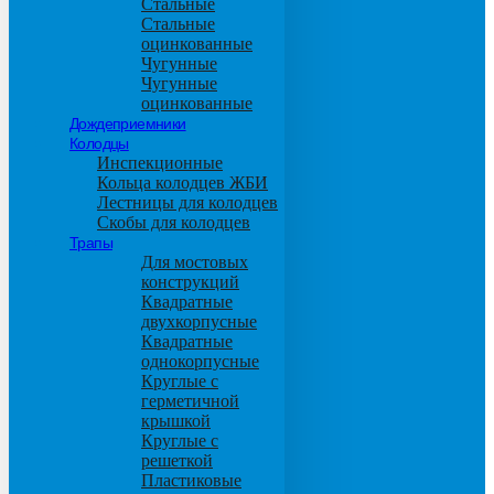
Стальные
Стальные
оцинкованные
Чугунные
Чугунные
оцинкованные
Дождеприемники
Колодцы
Инспекционные
Кольца колодцев ЖБИ
Лестницы для колодцев
Скобы для колодцев
Трапы
Для мостовых
конструкций
Квадратные
двухкорпусные
Квадратные
однокорпусные
Круглые с
герметичной
крышкой
Круглые с
решеткой
Пластиковые