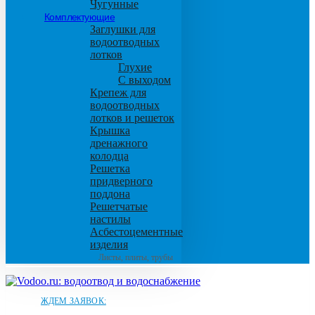
Чугунные
Комплектующие
Заглушки для
водоотводных
лотков
Глухие
С выходом
Крепеж для
водоотводных
лотков и решеток
Крышка
дренажного
колодца
Решетка
придверного
поддона
Решетчатые
настилы
Асбестоцементные
изделия
Листы, плиты, трубы
ЖДЕМ ЗАЯВОК: