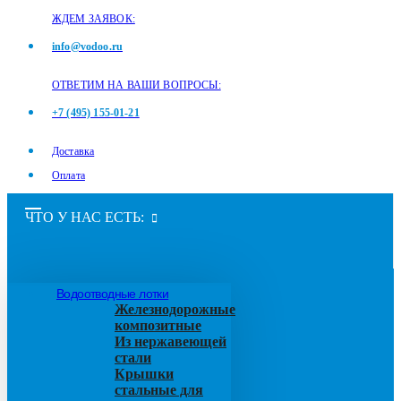
ЖДЕМ ЗАЯВОК:
info@vodoo.ru
ОТВЕТИМ НА ВАШИ ВОПРОСЫ:
+7 (495) 155-01-21
Доставка
Оплата
ЧТО У НАС ЕСТЬ:
Водоотводные лотки
Железнодорожные
композитные
Из нержавеющей
стали
Крышки
стальные для