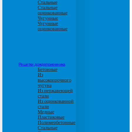
Стальные
Стальные
оцинкованные
Чугунные
Чугунные
оцинкованные
Решетки дождеприемника
Бетонные
Из
высокопрочного
чугуна
Из нержавеющей
стали
Из оцинкованной
стали
Медные
Пластиковые
Полимербетонные
Стальные