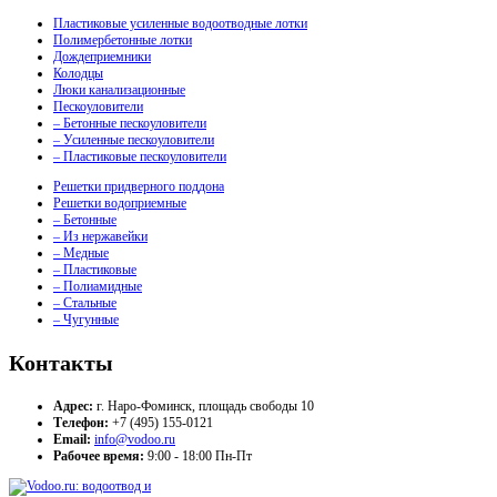
Пластиковые усиленные водоотводные лотки
Полимербетонные лотки
Дождеприемники
Колодцы
Люки канализационные
Пескоуловители
– Бетонные пескоуловители
– Усиленные пескоуловители
– Пластиковые пескоуловители
Решетки придверного поддона
Решетки водоприемные
– Бетонные
– Из нержавейки
– Медные
– Пластиковые
– Полиамидные
– Стальные
– Чугунные
Контакты
Адрес:
г. Наро-Фоминск, площадь свободы 10
Телефон:
+7 (495) 155-0121
Email:
info@vodoo.ru
Рабочее время:
9:00 - 18:00 Пн-Пт