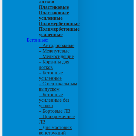
лотков
Пластиковые
Пластиковые
усиленные
Полимербетонные
Полимербетонные
усиленные
Бетонные:
– Автодорожные
– Межпутевые
– Мелкосидящие
– Корзины для
лотков
– Бетонные
усиленные
– С вертикальным
выпуском
– Бетонные
усиленные без
уголка
– Бортовые ЛВ
– Прикромочные
ЛВ
– Для мостовых
конструкций