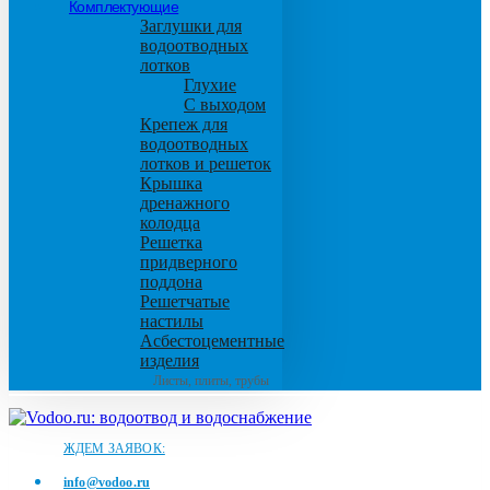
Комплектующие
Заглушки для
водоотводных
лотков
Глухие
С выходом
Крепеж для
водоотводных
лотков и решеток
Крышка
дренажного
колодца
Решетка
придверного
поддона
Решетчатые
настилы
Асбестоцементные
изделия
Листы, плиты, трубы
ЖДЕМ ЗАЯВОК:
info@vodoo.ru