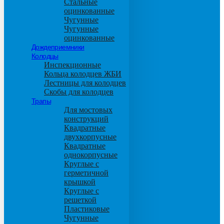
Стальные
оцинкованные
Чугунные
Чугунные
оцинкованные
Дождеприемники
Колодцы
Инспекционные
Кольца колодцев ЖБИ
Лестницы для колодцев
Скобы для колодцев
Трапы
Для мостовых
конструкций
Квадратные
двухкорпусные
Квадратные
однокорпусные
Круглые с
герметичной
крышкой
Круглые с
решеткой
Пластиковые
Чугунные