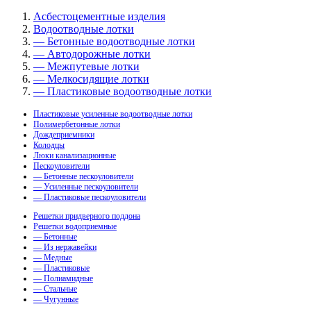
Асбестоцементные изделия
Водоотводные лотки
— Бетонные водоотводные лотки
— Автодорожные лотки
— Межпутевые лотки
— Мелкосидящие лотки
— Пластиковые водоотводные лотки
Пластиковые усиленные водоотводные лотки
Полимербетонные лотки
Дождеприемники
Колодцы
Люки канализационные
Пескоуловители
— Бетонные пескоуловители
— Усиленные пескоуловители
— Пластиковые пескоуловители
Решетки придверного поддона
Решетки водоприемные
— Бетонные
— Из нержавейки
— Медные
— Пластиковые
— Полиамидные
— Стальные
— Чугунные