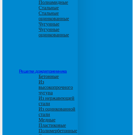
Полиамидные
Стальные
Стальные
оцинкованные
Чугунные
Чугунные
оцинкованные
Решетки дождеприемника
Бетонные
Из
высокопрочного
чугуна
Из нержавеющей
стали
Из оцинкованной
стали
Медные
Пластиковые
Полимербетонные