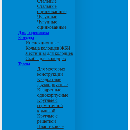
Стальные
Стальные
оцинкованные
Чугунные
Чугунные
оцинкованные
Дождеприемники
Колодцы
Инспекционные
Кольца колодцев ЖБИ
Лестницы для колодцев
Скобы для колодцев
Трапы
Для мостовых
конструкций
Квадратные
двухкорпусные
Квадратные
однокорпусные
Круглые с
герметичной
крышкой
Круглые с
решеткой
Пластиковые