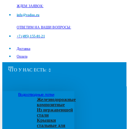
ЖДЕМ ЗАЯВОК:
info@vodoo.ru
ОТВЕТИМ НА ВАШИ ВОПРОСЫ:
+7 (495) 155-01-21
Доставка
Оплата
ЧТО У НАС ЕСТЬ:
Водоотводные лотки
Железнодорожные
композитные
Из нержавеющей
стали
Крышки
стальные для