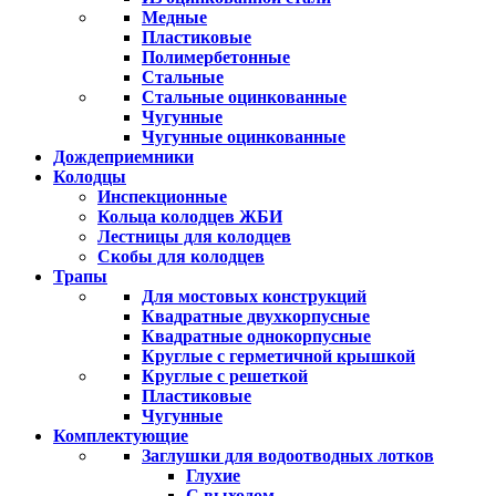
Медные
Пластиковые
Полимербетонные
Стальные
Стальные оцинкованные
Чугунные
Чугунные оцинкованные
Дождеприемники
Колодцы
Инспекционные
Кольца колодцев ЖБИ
Лестницы для колодцев
Скобы для колодцев
Трапы
Для мостовых конструкций
Квадратные двухкорпусные
Квадратные однокорпусные
Круглые с герметичной крышкой
Круглые с решеткой
Пластиковые
Чугунные
Комплектующие
Заглушки для водоотводных лотков
Глухие
С выходом