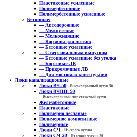
Пластиковые усиленные
Полимербетонные
Полимербетонные усиленные
Бетонные:
— Автодорожные
— Межпутевые
— Мелкосидящие
— Корзины для лотков
— Бетонные усиленные
— С вертикальным выпуском
— Бетонные усиленные без уголка
— Бортовые ЛВ
— Прикромочные ЛВ
— Для мостовых конструкций
Люки канализационные
Люки ВЧ-50
Высокопрочный чугун 50
Люки ВЧШГ-50
Высокопрочный сверхтяжелый чугун
Железобетонные
Пластиковые
Полимерно песчаные
Полимерное композитные
Полимерные
Люки СЧ
Из серого чугуна
Люки СЧ-20
Из серого чугуна 20