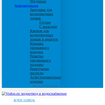
Чугунные
Комплектующие
Заглушки для
водоотводных
лотков
Глухие
С выходом
Крепеж для
водоотводных
лотков и решеток
Крышка
дренажного
колодца
Решетка
придверного
поддона
Решетчатые
настилы
Асбестоцементные
изделия
Листы, плиты, трубы
ЖДЕМ ЗАЯВОК: