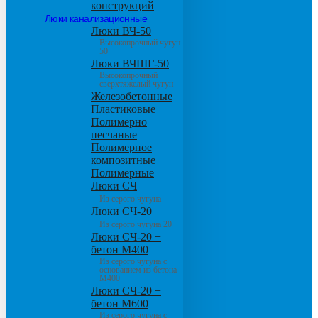
конструкций
Люки канализационные
Люки ВЧ-50
Высокопрочный чугун
50
Люки ВЧШГ-50
Высокопрочный
сверхтяжелый чугун
Железобетонные
Пластиковые
Полимерно
песчаные
Полимерное
композитные
Полимерные
Люки СЧ
Из серого чугуна
Люки СЧ-20
Из серого чугуна 20
Люки СЧ-20 +
бетон М400
Из серого чугуна с
основанием из бетона
М400
Люки СЧ-20 +
бетон М600
Из серого чугуна с