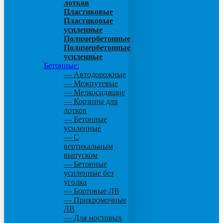
лотков
Пластиковые
Пластиковые
усиленные
Полимербетонные
Полимербетонные
усиленные
Бетонные:
— Автодорожные
— Межпутевые
— Мелкосидящие
— Корзины для
лотков
— Бетонные
усиленные
— С
вертикальным
выпуском
— Бетонные
усиленные без
уголка
— Бортовые ЛВ
— Прикромочные
ЛВ
— Для мостовых