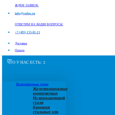
ЖДЕМ ЗАЯВОК:
info@vodoo.ru
ОТВЕТИМ НА ВАШИ ВОПРОСЫ:
+7 (495) 155-01-21
Доставка
Оплата
ЧТО У НАС ЕСТЬ:
Водоотводные лотки
Железнодорожные
композитные
Из нержавеющей
стали
Крышки
стальные для