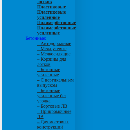
лотков
Пластиковые
Пластиковые
усиленные
Полимербетонные
Полимербетонные
усиленные
Бетонные:
– Автодорожные
– Межпутевые
– Мелкосидящие
– Корзины для
лотков
– Бетонные
усиленные
– С вертикальным
выпуском
– Бетонные
усиленные без
уголка
– Бортовые ЛВ
– Прикромочные
ЛВ
– Для мостовых
конструкций