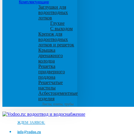
Комплектующие
Заглушки для
водоотводных
лотков
Глухие
С выходом
Крепеж для
водоотводных
лотков и решеток
Крышка
дренажного
колодца
Решетка
придверного
поддона
Решетчатые
настилы
Асбестоцементные
изделия
Листы, плиты, трубы
ЖДЕМ ЗАЯВОК:
info@vodoo.ru