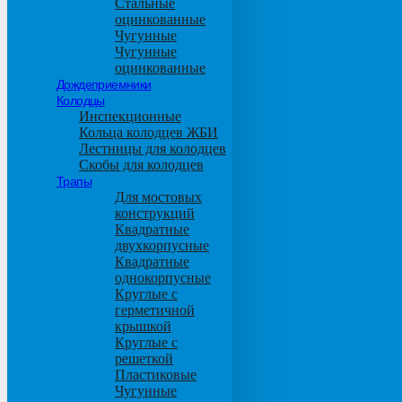
Стальные
оцинкованные
Чугунные
Чугунные
оцинкованные
Дождеприемники
Колодцы
Инспекционные
Кольца колодцев ЖБИ
Лестницы для колодцев
Скобы для колодцев
Трапы
Для мостовых
конструкций
Квадратные
двухкорпусные
Квадратные
однокорпусные
Круглые с
герметичной
крышкой
Круглые с
решеткой
Пластиковые
Чугунные