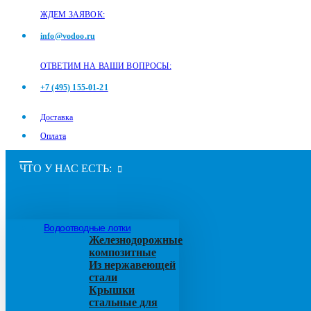
ЖДЕМ ЗАЯВОК:
info@vodoo.ru
ОТВЕТИМ НА ВАШИ ВОПРОСЫ:
+7 (495) 155-01-21
Доставка
Оплата
ЧТО У НАС ЕСТЬ:
Водоотводные лотки
Железнодорожные
композитные
Из нержавеющей
стали
Крышки
стальные для