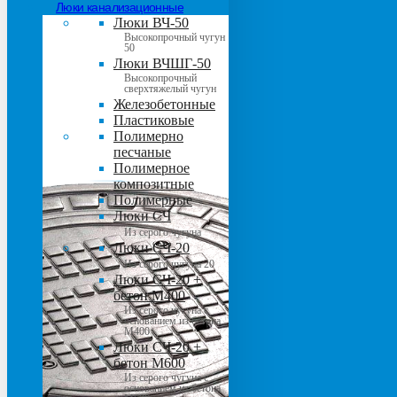
Люки канализационные
Люки ВЧ-50
Высокопрочный чугун
50
Люки ВЧШГ-50
Высокопрочный
сверхтяжелый чугун
Железобетонные
Пластиковые
Полимерно
песчаные
Полимерное
композитные
Полимерные
Люки СЧ
Из серого чугуна
Люки СЧ-20
Из серого чугуна 20
Люки СЧ-20 +
бетон М400
Из серого чугуна с
основанием из бетона
М400
Люки СЧ-20 +
бетон М600
Из серого чугуна с
основанием из бетона