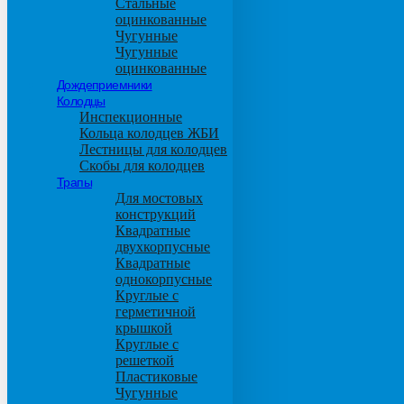
Стальные
оцинкованные
Чугунные
Чугунные
оцинкованные
Дождеприемники
Колодцы
Инспекционные
Кольца колодцев ЖБИ
Лестницы для колодцев
Скобы для колодцев
Трапы
Для мостовых
конструкций
Квадратные
двухкорпусные
Квадратные
однокорпусные
Круглые с
герметичной
крышкой
Круглые с
решеткой
Пластиковые
Чугунные