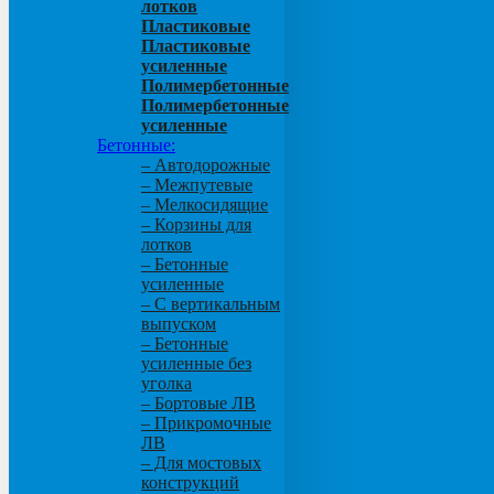
лотков
Пластиковые
Пластиковые
усиленные
Полимербетонные
Полимербетонные
усиленные
Бетонные:
– Автодорожные
– Межпутевые
– Мелкосидящие
– Корзины для
лотков
– Бетонные
усиленные
– С вертикальным
выпуском
– Бетонные
усиленные без
уголка
– Бортовые ЛВ
– Прикромочные
ЛВ
– Для мостовых
конструкций