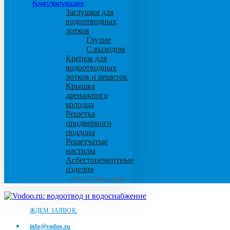
Комплектующие
Заглушки для
водоотводных
лотков
Глухие
С выходом
Крепеж для
водоотводных
лотков и решеток
Крышка
дренажного
колодца
Решетка
придверного
поддона
Решетчатые
настилы
Асбестоцементные
изделия
Листы, плиты, трубы
ЖДЕМ ЗАЯВОК:
info@vodoo.ru