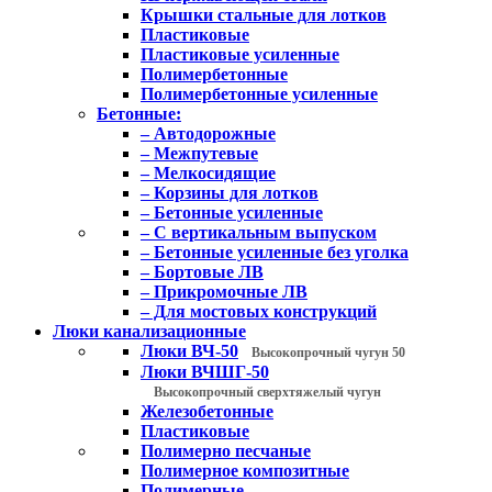
Крышки стальные для лотков
Пластиковые
Пластиковые усиленные
Полимербетонные
Полимербетонные усиленные
Бетонные:
– Автодорожные
– Межпутевые
– Мелкосидящие
– Корзины для лотков
– Бетонные усиленные
– С вертикальным выпуском
– Бетонные усиленные без уголка
– Бортовые ЛВ
– Прикромочные ЛВ
– Для мостовых конструкций
Люки канализационные
Люки ВЧ-50
Высокопрочный чугун 50
Люки ВЧШГ-50
Высокопрочный сверхтяжелый чугун
Железобетонные
Пластиковые
Полимерно песчаные
Полимерное композитные
Полимерные