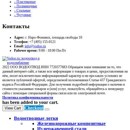
– Пластиковые
– Полиамидные
– Стальные
– Чугунные
Контакты
Адрес:
г. Наро-Фоминск, площадь свободы 10
Телефон:
+7 (495) 155-0121
Email:
info@vodoo.ru
Рабочее время:
9:00 - 18:00 Пн-Пт
2022 ООО ВОДООТВОД ИНН 7720377683 Обращаем ваше внимание на то, что
данный интернет-сайт, а также вся информация о товарах и ценах, предоставленная на
нём, носит исключительно информационный характер и ни при каких условиях не
является публичной офертой, определяемой положениями Статьи 437 Гражданского
кодекса Российской Федерации. Для получения подробной информации о наличии и
стоимости указанных товаров и (или) услуг, пожалуйста, обращайтесь к менеджеру
сайта с помощью специальной формы связи или по электронной почте.
Политика конфиденциальности
has been added to your cart.
Checkout
View Cart
Водоотводные лотки
Железнодорожные композитные
Из нержавеющей стали