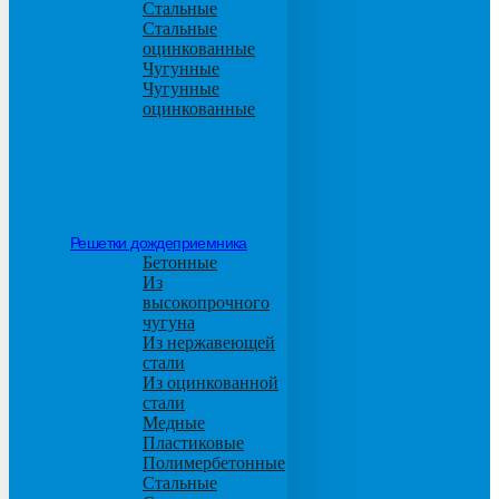
Стальные
Стальные
оцинкованные
Чугунные
Чугунные
оцинкованные
Решетки дождеприемника
Бетонные
Из
высокопрочного
чугуна
Из нержавеющей
стали
Из оцинкованной
стали
Медные
Пластиковые
Полимербетонные
Стальные