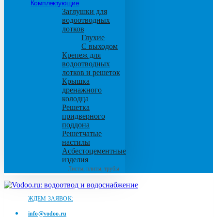
Комплектующие
Заглушки для
водоотводных
лотков
Глухие
С выходом
Крепеж для
водоотводных
лотков и решеток
Крышка
дренажного
колодца
Решетка
придверного
поддона
Решетчатые
настилы
Асбестоцементные
изделия
Листы, плиты, трубы
ЖДЕМ ЗАЯВОК:
info@vodoo.ru