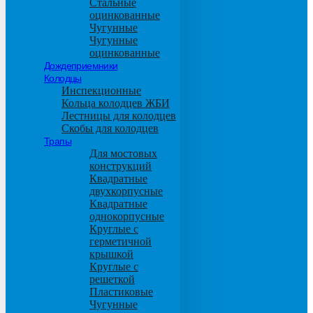
Стальные
оцинкованные
Чугунные
Чугунные
оцинкованные
Дождеприемники
Колодцы
Инспекционные
Кольца колодцев ЖБИ
Лестницы для колодцев
Скобы для колодцев
Трапы
Для мостовых
конструкций
Квадратные
двухкорпусные
Квадратные
однокорпусные
Круглые с
герметичной
крышкой
Круглые с
решеткой
Пластиковые
Чугунные