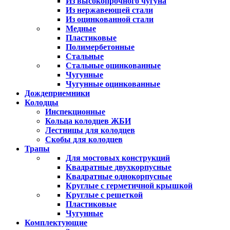
Из высокопрочного чугуна
Из нержавеющей стали
Из оцинкованной стали
Медные
Пластиковые
Полимербетонные
Стальные
Стальные оцинкованные
Чугунные
Чугунные оцинкованные
Дождеприемники
Колодцы
Инспекционные
Кольца колодцев ЖБИ
Лестницы для колодцев
Скобы для колодцев
Трапы
Для мостовых конструкций
Квадратные двухкорпусные
Квадратные однокорпусные
Круглые с герметичной крышкой
Круглые с решеткой
Пластиковые
Чугунные
Комплектующие