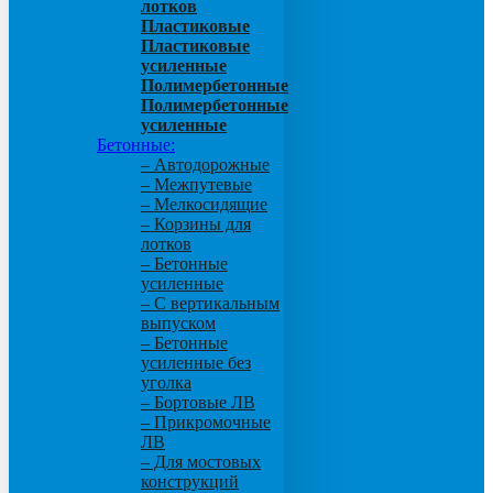
лотков
Пластиковые
Пластиковые
усиленные
Полимербетонные
Полимербетонные
усиленные
Бетонные:
– Автодорожные
– Межпутевые
– Мелкосидящие
– Корзины для
лотков
– Бетонные
усиленные
– С вертикальным
выпуском
– Бетонные
усиленные без
уголка
– Бортовые ЛВ
– Прикромочные
ЛВ
– Для мостовых
конструкций