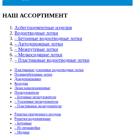
НАШ АССОРТИМЕНТ
Асбестоцементные изделия
Водоотводные лотки
– Бетонные водоотводные лотки
– Автодорожные лотки
– Межпутевые лотки
– Мелкосидящие лотки
– Пластиковые водоотводные лотки
Пластиковые усиленные водоотводные лотки
Полимербетонные лотки
Дождеприемники
Колодцы
Люки канализационные
Пескоуловители
– Бетонные пескоуловители
– Усиленные пескоуловители
– Пластиковые пескоуловители
Решетки придверного поддона
Решетки водоприемные
– Бетонные
– Из нержавейки
– Медные