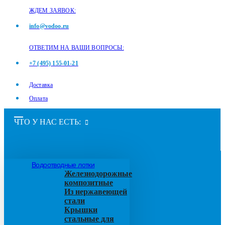
ЖДЕМ ЗАЯВОК:
info@vodoo.ru
ОТВЕТИМ НА ВАШИ ВОПРОСЫ:
+7 (495) 155-01-21
Доставка
Оплата
ЧТО У НАС ЕСТЬ:
Водоотводные лотки
Железнодорожные
композитные
Из нержавеющей
стали
Крышки
стальные для