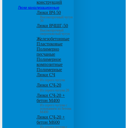
конструкций
Люки канализационные
Люки ВЧ-50
Высокопрочный чугун
50
Люки ВЧШГ-50
Высокопрочный
сверхтяжелый чугун
Железобетонные
Пластиковые
Полимерно
песчаные
Полимерное
композитные
Полимерные
Люки СЧ
Из серого чугуна
Люки СЧ-20
Из серого чугуна 20
Люки СЧ-20 +
бетон М400
Из серого чугуна с
основанием из бетона
М400
Люки СЧ-20 +
бетон М600
Из серого чугуна с