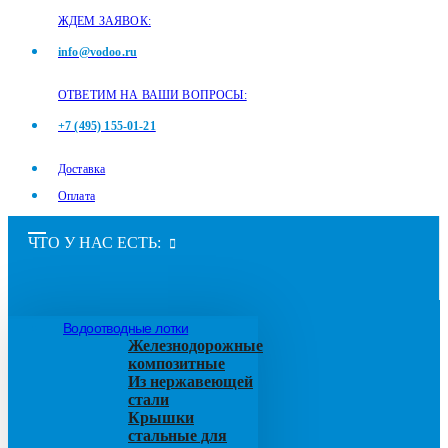
ЖДЕМ ЗАЯВОК:
info@vodoo.ru
ОТВЕТИМ НА ВАШИ ВОПРОСЫ:
+7 (495) 155-01-21
Доставка
Оплата
ЧТО У НАС ЕСТЬ:
Водоотводные лотки
Железнодорожные
композитные
Из нержавеющей
стали
Крышки
стальные для