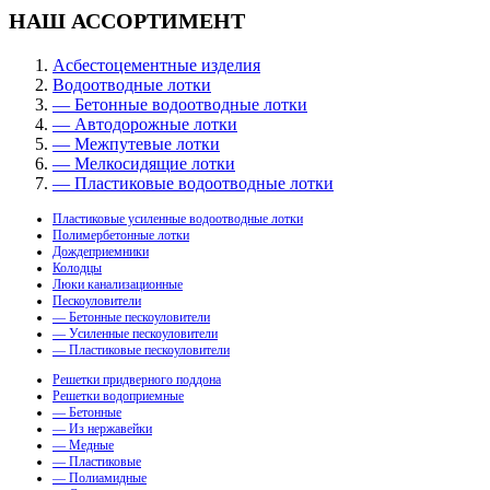
НАШ АССОРТИМЕНТ
Асбестоцементные изделия
Водоотводные лотки
— Бетонные водоотводные лотки
— Автодорожные лотки
— Межпутевые лотки
— Мелкосидящие лотки
— Пластиковые водоотводные лотки
Пластиковые усиленные водоотводные лотки
Полимербетонные лотки
Дождеприемники
Колодцы
Люки канализационные
Пескоуловители
— Бетонные пескоуловители
— Усиленные пескоуловители
— Пластиковые пескоуловители
Решетки придверного поддона
Решетки водоприемные
— Бетонные
— Из нержавейки
— Медные
— Пластиковые
— Полиамидные