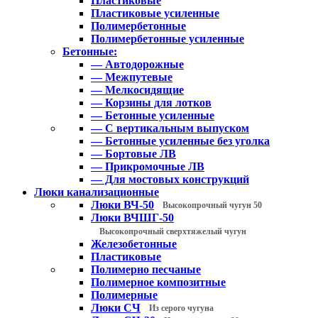
Пластиковые
Пластиковые усиленные
Полимербетонные
Полимербетонные усиленные
Бетонные:
— Автодорожные
— Межпутевые
— Мелкосидящие
— Корзины для лотков
— Бетонные усиленные
— С вертикальным выпуском
— Бетонные усиленные без уголка
— Бортовые ЛВ
— Прикромочные ЛВ
— Для мостовых конструкций
Люки канализационные
Люки ВЧ-50
Высокопрочный чугун 50
Люки ВЧШГ-50
Высокопрочный сверхтяжелый чугун
Железобетонные
Пластиковые
Полимерно песчаные
Полимерное композитные
Полимерные
Люки СЧ
Из серого чугуна