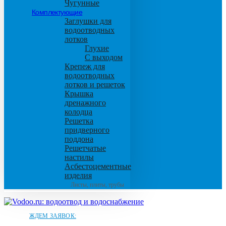
Чугунные
Комплектующие
Заглушки для
водоотводных
лотков
Глухие
С выходом
Крепеж для
водоотводных
лотков и решеток
Крышка
дренажного
колодца
Решетка
придверного
поддона
Решетчатые
настилы
Асбестоцементные
изделия
Листы, плиты, трубы
ЖДЕМ ЗАЯВОК: