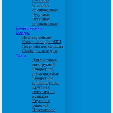
Стальные
Стальные
оцинкованные
Чугунные
Чугунные
оцинкованные
Дождеприемники
Колодцы
Инспекционные
Кольца колодцев ЖБИ
Лестницы для колодцев
Скобы для колодцев
Трапы
Для мостовых
конструкций
Квадратные
двухкорпусные
Квадратные
однокорпусные
Круглые с
герметичной
крышкой
Круглые с
решеткой
Пластиковые