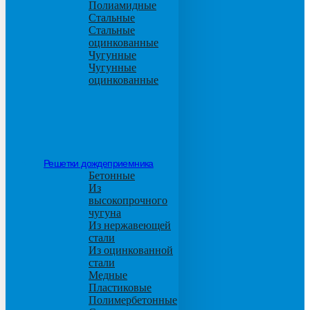
Полиамидные
Стальные
Стальные
оцинкованные
Чугунные
Чугунные
оцинкованные
Решетки дождеприемника
Бетонные
Из
высокопрочного
чугуна
Из нержавеющей
стали
Из оцинкованной
стали
Медные
Пластиковые
Полимербетонные