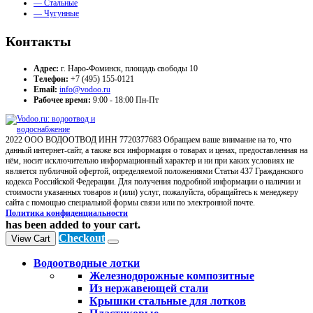
— Стальные
— Чугунные
Контакты
Адрес:
г. Наро-Фоминск, площадь свободы 10
Телефон:
+7 (495) 155-0121
Email:
info@vodoo.ru
Рабочее время:
9:00 - 18:00 Пн-Пт
2022 ООО ВОДООТВОД ИНН 7720377683 Обращаем ваше внимание на то, что
данный интернет-сайт, а также вся информация о товарах и ценах, предоставленная на
нём, носит исключительно информационный характер и ни при каких условиях не
является публичной офертой, определяемой положениями Статьи 437 Гражданского
кодекса Российской Федерации. Для получения подробной информации о наличии и
стоимости указанных товаров и (или) услуг, пожалуйста, обращайтесь к менеджеру
сайта с помощью специальной формы связи или по электронной почте.
Политика конфиденциальности
has been added to your cart.
Checkout
View Cart
Водоотводные лотки
Железнодорожные композитные
Из нержавеющей стали
Крышки стальные для лотков