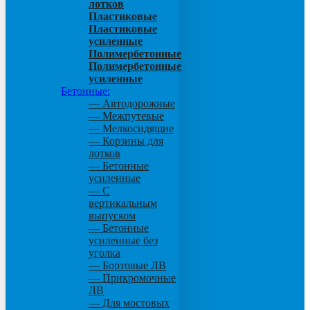
лотков
Пластиковые
Пластиковые
усиленные
Полимербетонные
Полимербетонные
усиленные
Бетонные:
— Автодорожные
— Межпутевые
— Мелкосидящие
— Корзины для
лотков
— Бетонные
усиленные
— С
вертикальным
выпуском
— Бетонные
усиленные без
уголка
— Бортовые ЛВ
— Прикромочные
ЛВ
— Для мостовых