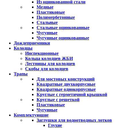
Из оцинкованной стали
Медные
Пластиковые
Полимербетонные
Стальные
Стальные оцинкованные
Чугунные
Чугунные оцинкованные
Дождеприемники
Колодцы
Инспекционные
Кольца колодцев ЖБИ
Лестницы для колодцев
Скобы для колодцев
Трапы
Для мостовых конструкций
Квадратные двухкорпусные
Квадратные однокорпусные
Круглые с герметичной крышкой
Круглые с решеткой
Пластиковые
Чугунные
Комплектующие
Заглушки для водоотводных лотков
Глухие