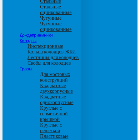
Стальные
Стальные
оцинкованные
Чугунные
Чугунные
оцинкованные
Дождеприемники
Колодцы
Инспекционные
Кольца колодцев ЖБИ
Лестницы для колодцев
Скобы для колодцев
Трапы
Для мостовых
конструкций
Квадратные
двухкорпусные
Квадратные
однокорпусные
Круглые с
герметичной
крышкой
Круглые с
решеткой
Пластиковые