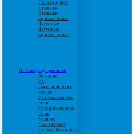
Полиамидные
Стальные
Стальные
оцинкованные
Чугунные
Чугунные
оцинкованные
Решетки дождеприемника
Бетонные
Из
высокопрочного
чугуна
Из нержавеющей
стали
Из оцинкованной
стали
Медные
Пластиковые
Полимербетонные