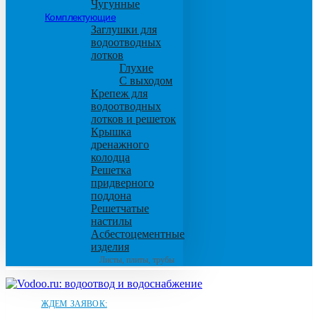
Чугунные
Комплектующие
Заглушки для
водоотводных
лотков
Глухие
С выходом
Крепеж для
водоотводных
лотков и решеток
Крышка
дренажного
колодца
Решетка
придверного
поддона
Решетчатые
настилы
Асбестоцементные
изделия
Листы, плиты, трубы
ЖДЕМ ЗАЯВОК: