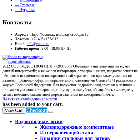
— Полиамидные
— Стальные
— Чугунные
Контакты
Адрес:
г. Наро-Фоминск, площадь свободы 10
Телефон:
+7 (495) 155-0121
Email:
info@vodoo.ru
Рабочее время:
9:00 - 18:00 Пн-Пт
2022 ООО ВОДООТВОД ИНН 7720377683 Обращаем ваше внимание на то, что
данный интернет-сайт, а также вся информация о товарах и ценах, предоставленная на
нём, носит исключительно информационный характер и ни при каких условиях не
является публичной офертой, определяемой положениями Статьи 437 Гражданского
кодекса Российской Федерации. Для получения подробной информации о наличии и
стоимости указанных товаров и (или) услуг, пожалуйста, обращайтесь к менеджеру
сайта с помощью специальной формы связи или по электронной почте.
Политика конфиденциальности
has been added to your cart.
Checkout
View Cart
Водоотводные лотки
Железнодорожные композитные
Из нержавеющей стали
Крышки стальные для лотков