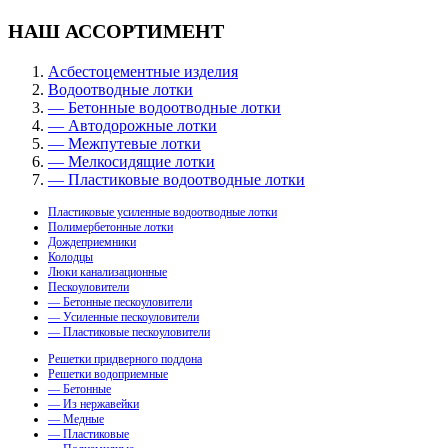
НАШ АССОРТИМЕНТ
Асбестоцементные изделия
Водоотводные лотки
— Бетонные водоотводные лотки
— Автодорожные лотки
— Межпутевые лотки
— Мелкосидящие лотки
— Пластиковые водоотводные лотки
Пластиковые усиленные водоотводные лотки
Полимербетонные лотки
Дождеприемники
Колодцы
Люки канализационные
Пескоуловители
— Бетонные пескоуловители
— Усиленные пескоуловители
— Пластиковые пескоуловители
Решетки придверного поддона
Решетки водоприемные
— Бетонные
— Из нержавейки
— Медные
— Пластиковые