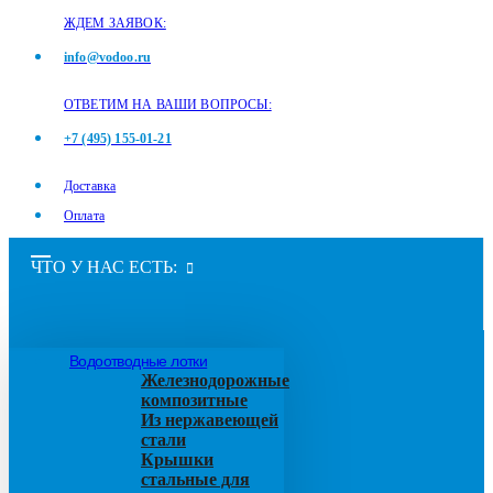
ЖДЕМ ЗАЯВОК:
info@vodoo.ru
ОТВЕТИМ НА ВАШИ ВОПРОСЫ:
+7 (495) 155-01-21
Доставка
Оплата
ЧТО У НАС ЕСТЬ:
Водоотводные лотки
Железнодорожные
композитные
Из нержавеющей
стали
Крышки
стальные для