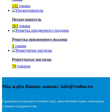
132
товара
Пескоуловитель
263
товара
Решетка придверного поддона
3
товара
Решетчатые настилы
79
товаров
Мы ждём Ваших заявок: info@vodoo.ru
Гарантируем хорошую оптовую цену, качественный сервис и выгодные
условия сотрудничества