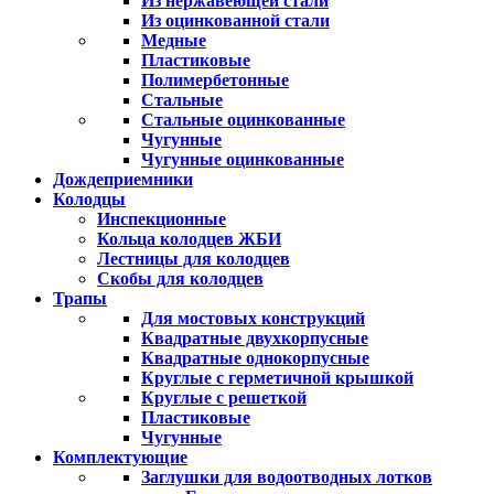
Из нержавеющей стали
Из оцинкованной стали
Медные
Пластиковые
Полимербетонные
Стальные
Стальные оцинкованные
Чугунные
Чугунные оцинкованные
Дождеприемники
Колодцы
Инспекционные
Кольца колодцев ЖБИ
Лестницы для колодцев
Скобы для колодцев
Трапы
Для мостовых конструкций
Квадратные двухкорпусные
Квадратные однокорпусные
Круглые с герметичной крышкой
Круглые с решеткой
Пластиковые
Чугунные
Комплектующие
Заглушки для водоотводных лотков