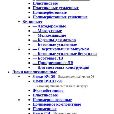
Пластиковые
Пластиковые усиленные
Полимербетонные
Полимербетонные усиленные
Бетонные:
— Автодорожные
— Межпутевые
— Мелкосидящие
— Корзины для лотков
— Бетонные усиленные
— С вертикальным выпуском
— Бетонные усиленные без уголка
— Бортовые ЛВ
— Прикромочные ЛВ
— Для мостовых конструкций
Люки канализационные
Люки ВЧ-50
Высокопрочный чугун 50
Люки ВЧШГ-50
Высокопрочный сверхтяжелый чугун
Железобетонные
Пластиковые
Полимерно песчаные
Полимерное композитные
Полимерные
Люки СЧ
Из серого чугуна