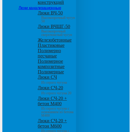
конструкций
Люки канализационные
Люки ВЧ-50
Высокопрочный чугун
50
Люки ВЧШГ-50
Высокопрочный
сверхтяжелый чугун
Железобетонные
Пластиковые
Полимерно
песчаные
Полимерное
композитные
Полимерные
Люки СЧ
Из серого чугуна
Люки СЧ-20
Из серого чугуна 20
Люки СЧ-20 +
бетон М400
Из серого чугуна с
основанием из бетона
М400
Люки СЧ-20 +
бетон М600
Из серого чугуна с