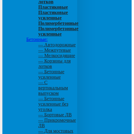
лотков
Пластиковые
Пластиковые
усиленные
Полимербетонные
Полимербетонные
усиленные
Бетонные:
— Автодорожные
— Межпутевые
— Мелкосидящие
— Корзины для
лотков
— Бетонные
усиленные
— С
вертикальным
выпуском
— Бетонные
усиленные без
уголка
— Бортовые ЛВ
— Прикромочные
ЛВ
— Для мостовых