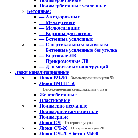
Полимербетонные
Полимербетонные усиленные
Бетонные:
— Автодорожные
— Межпутевые
— Мелкосидящие
— Корзины для лотков
— Бетонные усиленные
— С вертикальным выпуском
— Бетонные усиленные без уголка
— Бортовые ЛВ
— Прикромочные ЛВ
— Для мостовых конструкций
Люки канализационные
Люки ВЧ-50
Высокопрочный чугун 50
Люки ВЧШГ-50
Высокопрочный сверхтяжелый чугун
Железобетонные
Пластиковые
Полимерно песчаные
Полимерное композитные
Полимерные
Люки СЧ
Из серого чугуна
Люки СЧ-20
Из серого чугуна 20
Люки СЧ-20 + бетон М400