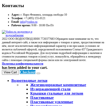
Контакты
Адрес:
г. Наро-Фоминск, площадь свободы 10
Телефон:
+7 (495) 155-0121
Email:
info@vodoo.ru
Рабочее время:
9:00 - 18:00 Пн-Пт
2022 ООО ВОДООТВОД ИНН 7720377683 Обращаем ваше внимание на то, что
данный интернет-сайт, а также вся информация о товарах и ценах, предоставленная на
нём, носит исключительно информационный характер и ни при каких условиях не
является публичной офертой, определяемой положениями Статьи 437 Гражданского
кодекса Российской Федерации. Для получения подробной информации о наличии и
стоимости указанных товаров и (или) услуг, пожалуйста, обращайтесь к менеджеру
сайта с помощью специальной формы связи или по электронной почте.
Политика конфиденциальности
has been added to your cart.
Checkout
View Cart
Водоотводные лотки
Железнодорожные композитные
Из нержавеющей стали
Крышки стальные для лотков
Пластиковые
Пластиковые усиленные