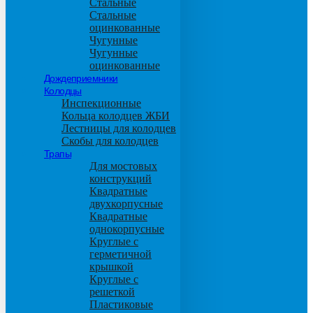
Стальные
Стальные
оцинкованные
Чугунные
Чугунные
оцинкованные
Дождеприемники
Колодцы
Инспекционные
Кольца колодцев ЖБИ
Лестницы для колодцев
Скобы для колодцев
Трапы
Для мостовых
конструкций
Квадратные
двухкорпусные
Квадратные
однокорпусные
Круглые с
герметичной
крышкой
Круглые с
решеткой
Пластиковые