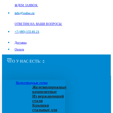
ЖДЕМ ЗАЯВОК:
info@vodoo.ru
ОТВЕТИМ НА ВАШИ ВОПРОСЫ:
+7 (495) 155-01-21
Доставка
Оплата
ЧТО У НАС ЕСТЬ:
Водоотводные лотки
Железнодорожные
композитные
Из нержавеющей
стали
Крышки
стальные для