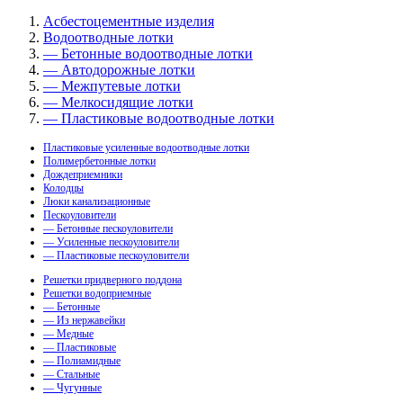
Асбестоцементные изделия
Водоотводные лотки
— Бетонные водоотводные лотки
— Автодорожные лотки
— Межпутевые лотки
— Мелкосидящие лотки
— Пластиковые водоотводные лотки
Пластиковые усиленные водоотводные лотки
Полимербетонные лотки
Дождеприемники
Колодцы
Люки канализационные
Пескоуловители
— Бетонные пескоуловители
— Усиленные пескоуловители
— Пластиковые пескоуловители
Решетки придверного поддона
Решетки водоприемные
— Бетонные
— Из нержавейки
— Медные
— Пластиковые
— Полиамидные
— Стальные
— Чугунные