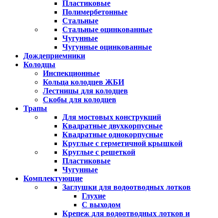
Пластиковые
Полимербетонные
Стальные
Стальные оцинкованные
Чугунные
Чугунные оцинкованные
Дождеприемники
Колодцы
Инспекционные
Кольца колодцев ЖБИ
Лестницы для колодцев
Скобы для колодцев
Трапы
Для мостовых конструкций
Квадратные двухкорпусные
Квадратные однокорпусные
Круглые с герметичной крышкой
Круглые с решеткой
Пластиковые
Чугунные
Комплектующие
Заглушки для водоотводных лотков
Глухие
С выходом
Крепеж для водоотводных лотков и