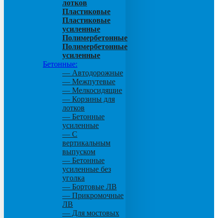
лотков
Пластиковые
Пластиковые
усиленные
Полимербетонные
Полимербетонные
усиленные
Бетонные:
— Автодорожные
— Межпутевые
— Мелкосидящие
— Корзины для
лотков
— Бетонные
усиленные
— С
вертикальным
выпуском
— Бетонные
усиленные без
уголка
— Бортовые ЛВ
— Прикромочные
ЛВ
— Для мостовых