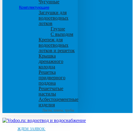
Чугунные
Комплектующие
Заглушки для
водоотводных
лотков
Глухие
С выходом
Крепеж для
водоотводных
лотков и решеток
Крышка
дренажного
колодца
Решетка
придверного
поддона
Решетчатые
настилы
Асбестоцементные
изделия
Листы, плиты, трубы
ЖДЕМ ЗАЯВОК: