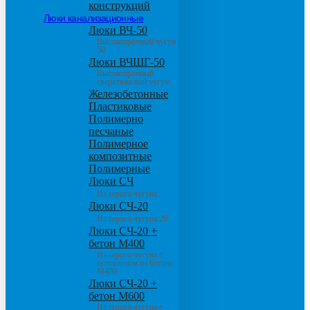
конструкций
Люки канализационные
Люки ВЧ-50
Высокопрочный чугун
50
Люки ВЧШГ-50
Высокопрочный
сверхтяжелый чугун
Железобетонные
Пластиковые
Полимерно
песчаные
Полимерное
композитные
Полимерные
Люки СЧ
Из серого чугуна
Люки СЧ-20
Из серого чугуна 20
Люки СЧ-20 +
бетон М400
Из серого чугуна с
основанием из бетона
М400
Люки СЧ-20 +
бетон М600
Из серого чугуна с