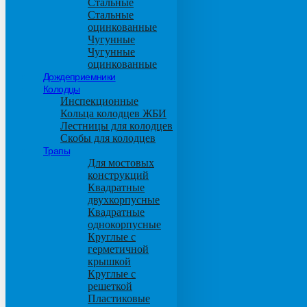
Стальные
Стальные
оцинкованные
Чугунные
Чугунные
оцинкованные
Дождеприемники
Колодцы
Инспекционные
Кольца колодцев ЖБИ
Лестницы для колодцев
Скобы для колодцев
Трапы
Для мостовых
конструкций
Квадратные
двухкорпусные
Квадратные
однокорпусные
Круглые с
герметичной
крышкой
Круглые с
решеткой
Пластиковые