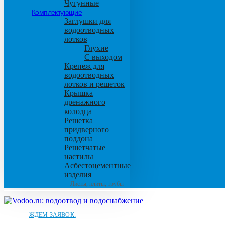
Чугунные
Комплектующие
Заглушки для
водоотводных
лотков
Глухие
С выходом
Крепеж для
водоотводных
лотков и решеток
Крышка
дренажного
колодца
Решетка
придверного
поддона
Решетчатые
настилы
Асбестоцементные
изделия
Листы, плиты, трубы
ЖДЕМ ЗАЯВОК: