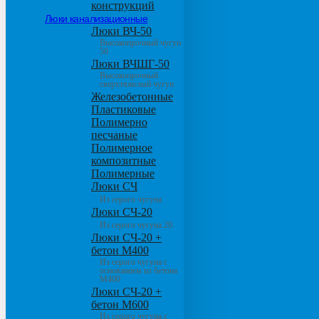
конструкций
Люки канализационные
Люки ВЧ-50
Высокопрочный чугун
50
Люки ВЧШГ-50
Высокопрочный
сверхтяжелый чугун
Железобетонные
Пластиковые
Полимерно
песчаные
Полимерное
композитные
Полимерные
Люки СЧ
Из серого чугуна
Люки СЧ-20
Из серого чугуна 20
Люки СЧ-20 +
бетон М400
Из серого чугуна с
основанием из бетона
М400
Люки СЧ-20 +
бетон М600
Из серого чугуна с