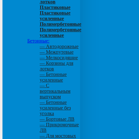
лотков
Пластиковые
Пластиковые
усиленные
Полимербетонные
Полимербетонные
усиленные
Бетонные:
— Автодорожные
— Межпутевые
— Мелкосидящие
— Корзины для
лотков
— Бетонные
усиленные
— С
вертикальным
выпуском
— Бетонные
усиленные без
уголка
— Бортовые ЛВ
— Прикромочные
ЛВ
— Для мостовых