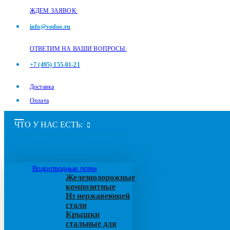
ЖДЕМ ЗАЯВОК:
info@vodoo.ru
ОТВЕТИМ НА ВАШИ ВОПРОСЫ:
+7 (495) 155-01-21
Доставка
Оплата
ЧТО У НАС ЕСТЬ:
Водоотводные лотки
Железнодорожные
композитные
Из нержавеющей
стали
Крышки
стальные для