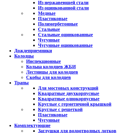
Из нержавеющей стали
Из оцинкованной стали
Медные
Пластиковые
Полимербетонные
Стальные
Стальные оцинкованные
Чугунные
Чугунные оцинкованные
Дождеприемники
Колодцы
Инспекционные
Кольца колодцев ЖБИ
Лестницы для колодцев
Скобы для колодцев
Трапы
Для мостовых конструкций
Квадратные двухкорпусные
Квадратные однокорпусные
Круглые с герметичной крышкой
Круглые с решеткой
Пластиковые
Чугунные
Комплектующие
Заглушки для водоотводных лотков