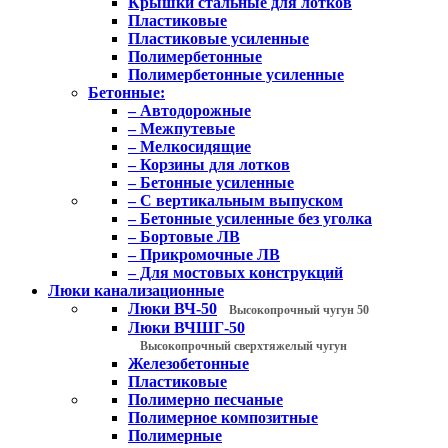
Крышки стальные для лотков
Пластиковые
Пластиковые усиленные
Полимербетонные
Полимербетонные усиленные
Бетонные:
– Автодорожные
– Межпутевые
– Мелкосидящие
– Корзины для лотков
– Бетонные усиленные
– С вертикальным выпуском
– Бетонные усиленные без уголка
– Бортовые ЛВ
– Прикромочные ЛВ
– Для мостовых конструкций
Люки канализационные
Люки ВЧ-50
Высокопрочный чугун 50
Люки ВЧШГ-50
Высокопрочный сверхтяжелый чугун
Железобетонные
Пластиковые
Полимерно песчаные
Полимерное композитные
Полимерные