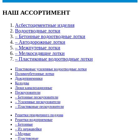
НАШ АССОРТИМЕНТ
Асбестоцементные изделия
Водоотводные лотки
– Бетонные водоотводные лотки
– Автодорожные лотки
– Межпутевые лотки
– Мелкосидящие лотки
– Пластиковые водоотводные лотки
Пластиковые усиленные водоотводные лотки
Полимербетонные лотки
Дождеприемники
Колодцы
Люки канализационные
Пескоуловители
– Бетонные пескоуловители
– Усиленные пескоуловители
– Пластиковые пескоуловители
Решетки придверного поддона
Решетки водоприемные
– Бетонные
– Из нержавейки
– Медные
– Пластиковые