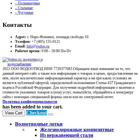
– Полиамидные
– Стальные
– Чугунные
Контакты
Адрес:
г. Наро-Фоминск, площадь свободы 10
Телефон:
+7 (495) 155-0121
Email:
info@vodoo.ru
Рабочее время:
9:00 - 18:00 Пн-Пт
2022 ООО ВОДООТВОД ИНН 7720377683 Обращаем ваше внимание на то, что
данный интернет-сайт, а также вся информация о товарах и ценах, предоставленная на
нём, носит исключительно информационный характер и ни при каких условиях не
является публичной офертой, определяемой положениями Статьи 437 Гражданского
кодекса Российской Федерации. Для получения подробной информации о наличии и
стоимости указанных товаров и (или) услуг, пожалуйста, обращайтесь к менеджеру
сайта с помощью специальной формы связи или по электронной почте.
Политика конфиденциальности
has been added to your cart.
Checkout
View Cart
Водоотводные лотки
Железнодорожные композитные
Из нержавеющей стали