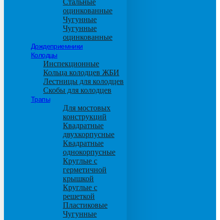
Стальные
оцинкованные
Чугунные
Чугунные
оцинкованные
Дождеприемники
Колодцы
Инспекционные
Кольца колодцев ЖБИ
Лестницы для колодцев
Скобы для колодцев
Трапы
Для мостовых
конструкций
Квадратные
двухкорпусные
Квадратные
однокорпусные
Круглые с
герметичной
крышкой
Круглые с
решеткой
Пластиковые
Чугунные