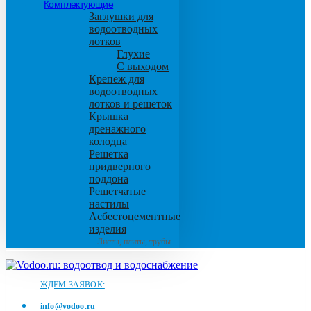
Комплектующие
Заглушки для
водоотводных
лотков
Глухие
С выходом
Крепеж для
водоотводных
лотков и решеток
Крышка
дренажного
колодца
Решетка
придверного
поддона
Решетчатые
настилы
Асбестоцементные
изделия
Листы, плиты, трубы
ЖДЕМ ЗАЯВОК:
info@vodoo.ru