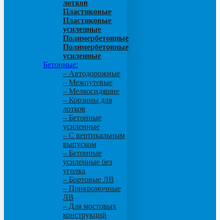
лотков
Пластиковые
Пластиковые
усиленные
Полимербетонные
Полимербетонные
усиленные
Бетонные:
– Автодорожные
– Межпутевые
– Мелкосидящие
– Корзины для
лотков
– Бетонные
усиленные
– С вертикальным
выпуском
– Бетонные
усиленные без
уголка
– Бортовые ЛВ
– Прикромочные
ЛВ
– Для мостовых
конструкций