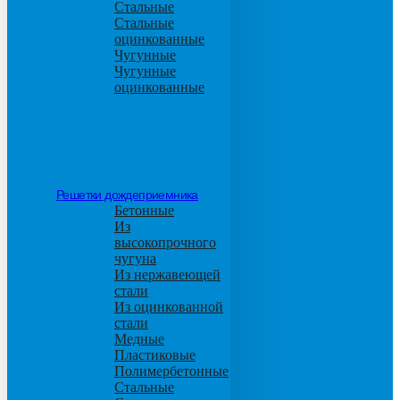
Стальные
Стальные
оцинкованные
Чугунные
Чугунные
оцинкованные
Решетки дождеприемника
Бетонные
Из
высокопрочного
чугуна
Из нержавеющей
стали
Из оцинкованной
стали
Медные
Пластиковые
Полимербетонные
Стальные