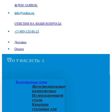
ЖДЕМ ЗАЯВОК:
info@vodoo.ru
ОТВЕТИМ НА ВАШИ ВОПРОСЫ:
+7 (495) 155-01-21
Доставка
Оплата
ЧТО У НАС ЕСТЬ:
Водоотводные лотки
Железнодорожные
композитные
Из нержавеющей
стали
Крышки
стальные для