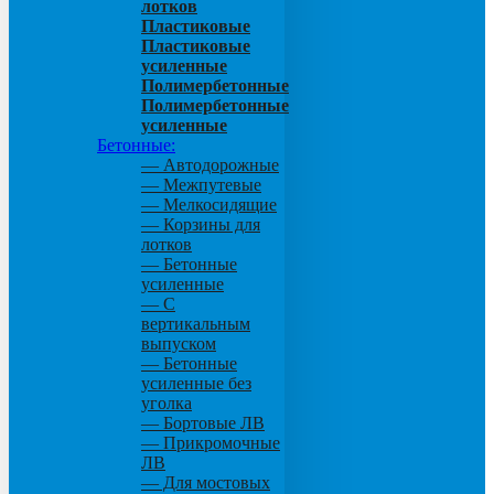
лотков
Пластиковые
Пластиковые
усиленные
Полимербетонные
Полимербетонные
усиленные
Бетонные:
— Автодорожные
— Межпутевые
— Мелкосидящие
— Корзины для
лотков
— Бетонные
усиленные
— С
вертикальным
выпуском
— Бетонные
усиленные без
уголка
— Бортовые ЛВ
— Прикромочные
ЛВ
— Для мостовых