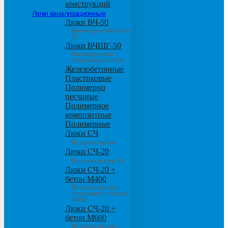
конструкций
Люки канализационные
Люки ВЧ-50
Высокопрочный чугун
50
Люки ВЧШГ-50
Высокопрочный
сверхтяжелый чугун
Железобетонные
Пластиковые
Полимерно
песчаные
Полимерное
композитные
Полимерные
Люки СЧ
Из серого чугуна
Люки СЧ-20
Из серого чугуна 20
Люки СЧ-20 +
бетон М400
Из серого чугуна с
основанием из бетона
М400
Люки СЧ-20 +
бетон М600
Из серого чугуна с