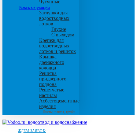
Чугунные
Комплектующие
Заглушки для
водоотводных
лотков
Глухие
С выходом
Крепеж для
водоотводных
лотков и решеток
Крышка
дренажного
колодца
Решетка
придверного
поддона
Решетчатые
настилы
Асбестоцементные
изделия
Листы, плиты, трубы
ЖДЕМ ЗАЯВОК: