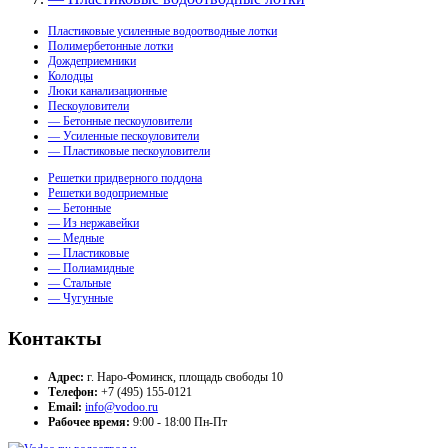
Пластиковые усиленные водоотводные лотки
Полимербетонные лотки
Дождеприемники
Колодцы
Люки канализационные
Пескоуловители
— Бетонные пескоуловители
— Усиленные пескоуловители
— Пластиковые пескоуловители
Решетки придверного поддона
Решетки водоприемные
— Бетонные
— Из нержавейки
— Медные
— Пластиковые
— Полиамидные
— Стальные
— Чугунные
Контакты
Адрес:
г. Наро-Фоминск, площадь свободы 10
Телефон:
+7 (495) 155-0121
Email:
info@vodoo.ru
Рабочее время:
9:00 - 18:00 Пн-Пт