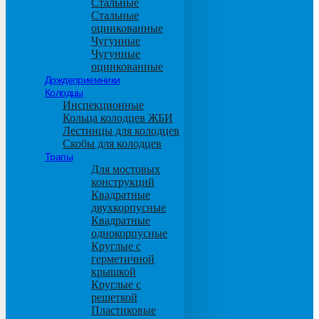
Стальные
Стальные
оцинкованные
Чугунные
Чугунные
оцинкованные
Дождеприемники
Колодцы
Инспекционные
Кольца колодцев ЖБИ
Лестницы для колодцев
Скобы для колодцев
Трапы
Для мостовых
конструкций
Квадратные
двухкорпусные
Квадратные
однокорпусные
Круглые с
герметичной
крышкой
Круглые с
решеткой
Пластиковые