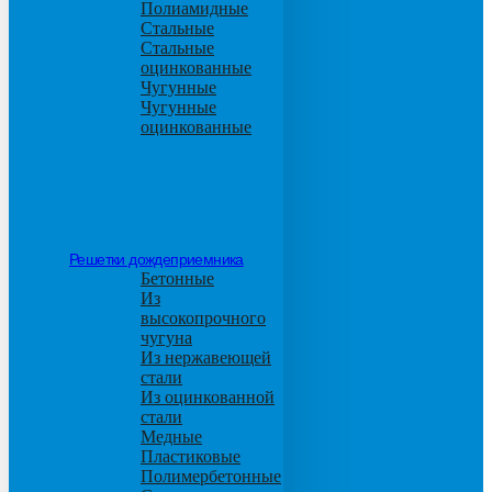
Полиамидные
Стальные
Стальные
оцинкованные
Чугунные
Чугунные
оцинкованные
Решетки дождеприемника
Бетонные
Из
высокопрочного
чугуна
Из нержавеющей
стали
Из оцинкованной
стали
Медные
Пластиковые
Полимербетонные