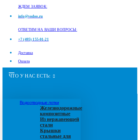
ЖДЕМ ЗАЯВОК:
info@vodoo.ru
ОТВЕТИМ НА ВАШИ ВОПРОСЫ:
+7 (495) 155-01-21
Доставка
Оплата
ЧТО У НАС ЕСТЬ:
Водоотводные лотки
Железнодорожные
композитные
Из нержавеющей
стали
Крышки
стальные для