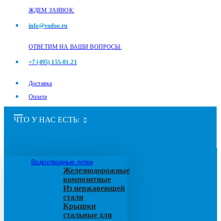
ЖДЕМ ЗАЯВОК:
info@vodoo.ru
ОТВЕТИМ НА ВАШИ ВОПРОСЫ:
+7 (495) 155-01-21
Доставка
Оплата
ЧТО У НАС ЕСТЬ:
Водоотводные лотки
Железнодорожные
композитные
Из нержавеющей
стали
Крышки
стальные для