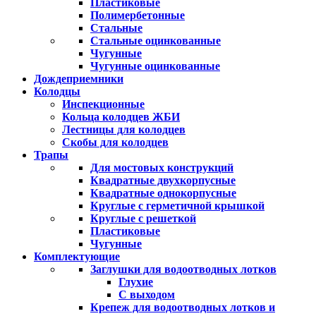
Пластиковые
Полимербетонные
Стальные
Стальные оцинкованные
Чугунные
Чугунные оцинкованные
Дождеприемники
Колодцы
Инспекционные
Кольца колодцев ЖБИ
Лестницы для колодцев
Скобы для колодцев
Трапы
Для мостовых конструкций
Квадратные двухкорпусные
Квадратные однокорпусные
Круглые с герметичной крышкой
Круглые с решеткой
Пластиковые
Чугунные
Комплектующие
Заглушки для водоотводных лотков
Глухие
С выходом
Крепеж для водоотводных лотков и