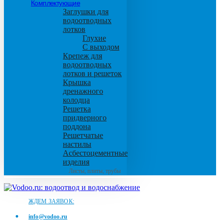
Комплектующие
Заглушки для
водоотводных
лотков
Глухие
С выходом
Крепеж для
водоотводных
лотков и решеток
Крышка
дренажного
колодца
Решетка
придверного
поддона
Решетчатые
настилы
Асбестоцементные
изделия
Листы, плиты, трубы
ЖДЕМ ЗАЯВОК:
info@vodoo.ru