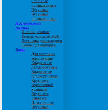
Стальные
оцинкованные
Чугунные
Чугунные
оцинкованные
Дождеприемники
Колодцы
Инспекционные
Кольца колодцев ЖБИ
Лестницы для колодцев
Скобы для колодцев
Трапы
Для мостовых
конструкций
Квадратные
двухкорпусные
Квадратные
однокорпусные
Круглые с
герметичной
крышкой
Круглые с
решеткой
Пластиковые
Чугунные