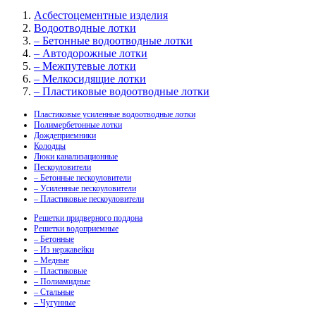
Асбестоцементные изделия
Водоотводные лотки
– Бетонные водоотводные лотки
– Автодорожные лотки
– Межпутевые лотки
– Мелкосидящие лотки
– Пластиковые водоотводные лотки
Пластиковые усиленные водоотводные лотки
Полимербетонные лотки
Дождеприемники
Колодцы
Люки канализационные
Пескоуловители
– Бетонные пескоуловители
– Усиленные пескоуловители
– Пластиковые пескоуловители
Решетки придверного поддона
Решетки водоприемные
– Бетонные
– Из нержавейки
– Медные
– Пластиковые
– Полиамидные
– Стальные
– Чугунные