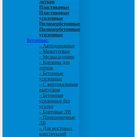
лотков
Пластиковые
Пластиковые
усиленные
Полимербетонные
Полимербетонные
усиленные
Бетонные:
– Автодорожные
– Межпутевые
– Мелкосидящие
– Корзины для
лотков
– Бетонные
усиленные
– С вертикальным
выпуском
– Бетонные
усиленные без
уголка
– Бортовые ЛВ
– Прикромочные
ЛВ
– Для мостовых
конструкций