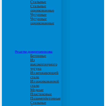
Стальные
Стальные
оцинкованные
Чугунные
Чугунные
оцинкованные
Решетки дождеприемника
Бетонные
Из
высокопрочного
чугуна
Из нержавеющей
стали
Из оцинкованной
стали
Медные
Пластиковые
Полимербетонные
Стальные