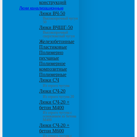
конструкций
Люки канализационные
Люки ВЧ-50
Высокопрочный чугун
50
Люки ВЧШГ-50
Высокопрочный
сверхтяжелый чугун
Железобетонные
Пластиковые
Полимерно
песчаные
Полимерное
композитные
Полимерные
Люки СЧ
Из серого чугуна
Люки СЧ-20
Из серого чугуна 20
Люки СЧ-20 +
бетон М400
Из серого чугуна с
основанием из бетона
М400
Люки СЧ-20 +
бетон М600
Из серого чугуна с