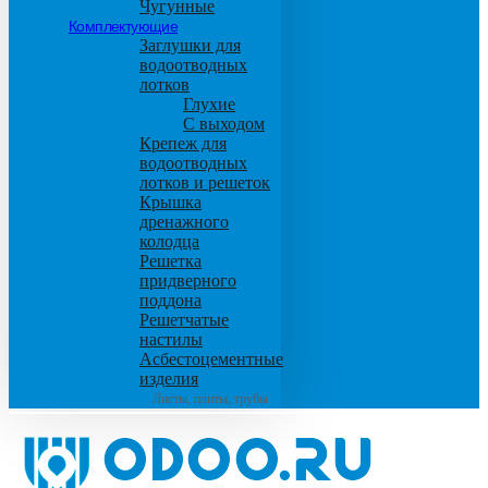
Чугунные
Комплектующие
Заглушки для
водоотводных
лотков
Глухие
С выходом
Крепеж для
водоотводных
лотков и решеток
Крышка
дренажного
колодца
Решетка
придверного
поддона
Решетчатые
настилы
Асбестоцементные
изделия
Листы, плиты, трубы