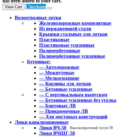
has been added to your cart.
Checkout
View Cart
Водоотводные лотки
Железнодорожные композитные
Из нержавеющей стали
Крышки стальные для лотков
Пластиковые
Пластиковые усиленные
Полимербетонные
Полимербетонные усиленные
Бетонные:
— Автодорожные
— Межпутевые
— Мелкосидящие
— Корзины для лотков
— Бетонные усиленные
— С вертикальным выпуском
— Бетонные усиленные без уголка
— Бортовые ЛВ
— Прикромочные ЛВ
— Для мостовых конструкций
Люки канализационные
Люки ВЧ-50
Высокопрочный чугун 50
Люки ВЧШГ-50