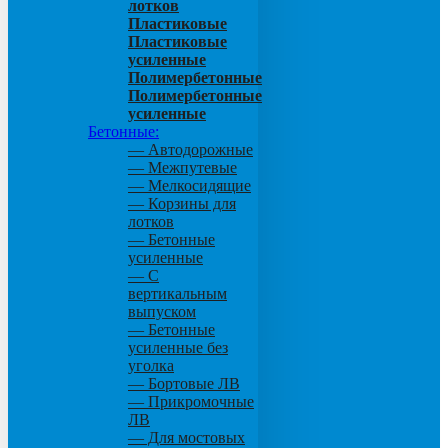
лотков
Пластиковые
Пластиковые
усиленные
Полимербетонные
Полимербетонные
усиленные
Бетонные:
— Автодорожные
— Межпутевые
— Мелкосидящие
— Корзины для
лотков
— Бетонные
усиленные
— С
вертикальным
выпуском
— Бетонные
усиленные без
уголка
— Бортовые ЛВ
— Прикромочные
ЛВ
— Для мостовых