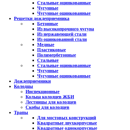
Стальные оцинкованные
Чугунные
Чугунные оцинкованные
Решетки дождеприемника
Бетонные
Из высокопрочного чугуна
Из нержавеющей стали
Из оцинкованной стали
Медные
Пластиковые
Полимербетонные
Стальные
Стальные оцинкованные
Чугунные
Чугунные оцинкованные
Дождеприемники
Колодцы
Инспекционные
Кольца колодцев ЖБИ
Лестницы для колодцев
Скобы для колодцев
Трапы
Для мостовых конструкций
Квадратные двухкорпусные
Квадратные однокорпусные