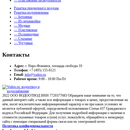
— Пластиковые пескоуловители
Решетки придверного поддона
Решетки водоприемные
— Бетонные
— Из нержавейки
— Медные
— Пластиковые
— Полиамидные
— Стальные
— Чугунные
Контакты
Адрес:
г. Наро-Фоминск, площадь свободы 10
Телефон:
+7 (495) 155-0121
Email:
info@vodoo.ru
Рабочее время:
9:00 - 18:00 Пн-Пт
2022 ООО ВОДООТВОД ИНН 7720377683 Обращаем ваше внимание на то, что
данный интернет-сайт, а также вся информация о товарах и ценах, предоставленная на
нём, носит исключительно информационный характер и ни при каких условиях не
является публичной офертой, определяемой положениями Статьи 437 Гражданского
кодекса Российской Федерации. Для получения подробной информации о наличии и
стоимости указанных товаров и (или) услуг, пожалуйста, обращайтесь к менеджеру
сайта с помощью специальной формы связи или по электронной почте.
Политика конфиденциальности