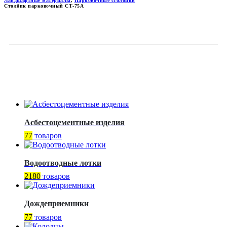
Ландшафтные материалы
,
Парковочные столбики
Столбик парковочный СТ-75А
СТОЛБИК ПАРКОВОЧНЫЙ
СТ-75А
Асбестоцементные изделия
77
товаров
Водоотводные лотки
2180
товаров
Дождеприемники
77
товаров