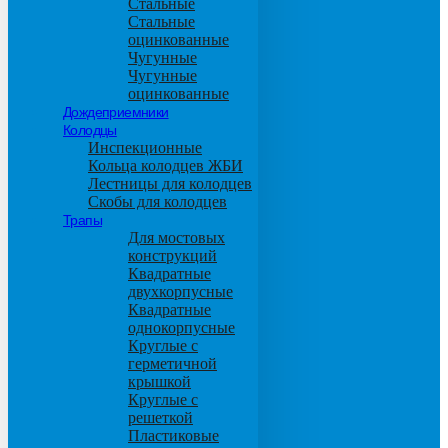
Стальные
Стальные
оцинкованные
Чугунные
Чугунные
оцинкованные
Дождеприемники
Колодцы
Инспекционные
Кольца колодцев ЖБИ
Лестницы для колодцев
Скобы для колодцев
Трапы
Для мостовых
конструкций
Квадратные
двухкорпусные
Квадратные
однокорпусные
Круглые с
герметичной
крышкой
Круглые с
решеткой
Пластиковые