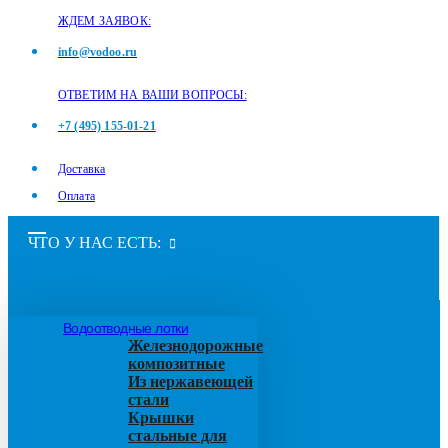
ЖДЕМ ЗАЯВОК:
info@vodoo.ru
ОТВЕТИМ НА ВАШИ ВОПРОСЫ:
+7 (495) 155-01-21
Доставка
Оплата
ЧТО У НАС ЕСТЬ:
Водоотводные лотки
Железнодорожные
композитные
Из нержавеющей
стали
Крышки
стальные для