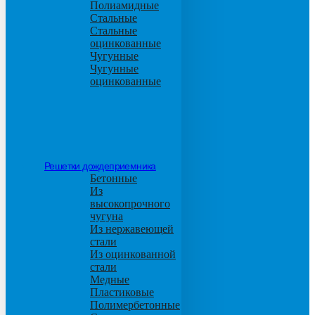
Полиамидные
Стальные
Стальные
оцинкованные
Чугунные
Чугунные
оцинкованные
Решетки дождеприемника
Бетонные
Из
высокопрочного
чугуна
Из нержавеющей
стали
Из оцинкованной
стали
Медные
Пластиковые
Полимербетонные