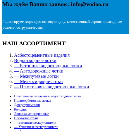
Мы ждём Ваших заявок: info@vodoo.ru
Гарантируем хорошую оптовую цену, качественный сервис и выгодные
условия сотрудничества
НАШ АССОРТИМЕНТ
Асбестоцементные изделия
Водоотводные лотки
— Бетонные водоотводные лотки
— Автодорожные лотки
— Межпутевые лотки
— Мелкосидящие лотки
— Пластиковые водоотводные лотки
Пластиковые усиленные водоотводные лотки
Полимербетонные лотки
Дождеприемники
Колодцы
Люки канализационные
Пескоуловители
— Бетонные пескоуловители
— Усиленные пескоуловители