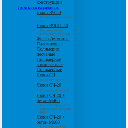
конструкций
Люки канализационные
Люки ВЧ-50
Высокопрочный чугун
50
Люки ВЧШГ-50
Высокопрочный
сверхтяжелый чугун
Железобетонные
Пластиковые
Полимерно
песчаные
Полимерное
композитные
Полимерные
Люки СЧ
Из серого чугуна
Люки СЧ-20
Из серого чугуна 20
Люки СЧ-20 +
бетон М400
Из серого чугуна с
основанием из бетона
М400
Люки СЧ-20 +
бетон М600
Из серого чугуна с