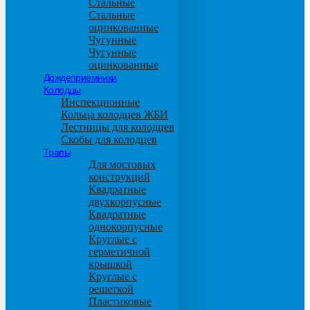
Стальные
Стальные
оцинкованные
Чугунные
Чугунные
оцинкованные
Дождеприемники
Колодцы
Инспекционные
Кольца колодцев ЖБИ
Лестницы для колодцев
Скобы для колодцев
Трапы
Для мостовых
конструкций
Квадратные
двухкорпусные
Квадратные
однокорпусные
Круглые с
герметичной
крышкой
Круглые с
решеткой
Пластиковые