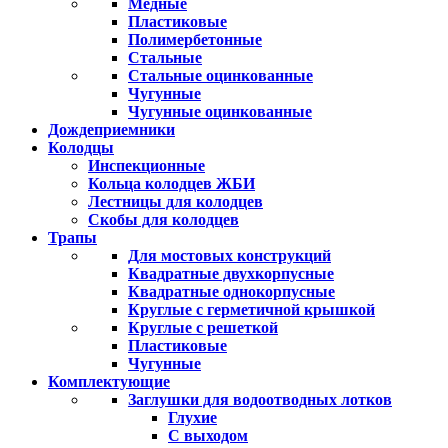
Медные
Пластиковые
Полимербетонные
Стальные
Стальные оцинкованные
Чугунные
Чугунные оцинкованные
Дождеприемники
Колодцы
Инспекционные
Кольца колодцев ЖБИ
Лестницы для колодцев
Скобы для колодцев
Трапы
Для мостовых конструкций
Квадратные двухкорпусные
Квадратные однокорпусные
Круглые с герметичной крышкой
Круглые с решеткой
Пластиковые
Чугунные
Комплектующие
Заглушки для водоотводных лотков
Глухие
С выходом