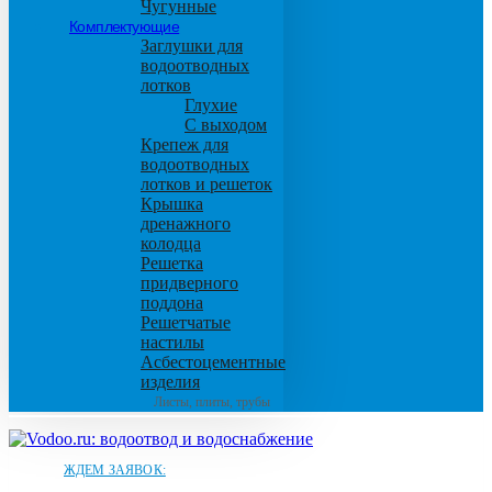
Чугунные
Комплектующие
Заглушки для
водоотводных
лотков
Глухие
С выходом
Крепеж для
водоотводных
лотков и решеток
Крышка
дренажного
колодца
Решетка
придверного
поддона
Решетчатые
настилы
Асбестоцементные
изделия
Листы, плиты, трубы
ЖДЕМ ЗАЯВОК: