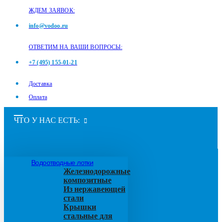
ЖДЕМ ЗАЯВОК:
info@vodoo.ru
ОТВЕТИМ НА ВАШИ ВОПРОСЫ:
+7 (495) 155-01-21
Доставка
Оплата
ЧТО У НАС ЕСТЬ:
Водоотводные лотки
Железнодорожные
композитные
Из нержавеющей
стали
Крышки
стальные для