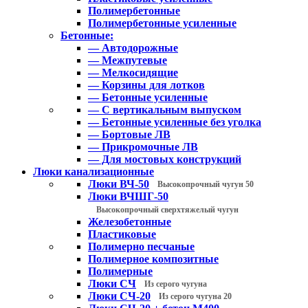
Полимербетонные
Полимербетонные усиленные
Бетонные:
— Автодорожные
— Межпутевые
— Мелкосидящие
— Корзины для лотков
— Бетонные усиленные
— С вертикальным выпуском
— Бетонные усиленные без уголка
— Бортовые ЛВ
— Прикромочные ЛВ
— Для мостовых конструкций
Люки канализационные
Люки ВЧ-50
Высокопрочный чугун 50
Люки ВЧШГ-50
Высокопрочный сверхтяжелый чугун
Железобетонные
Пластиковые
Полимерно песчаные
Полимерное композитные
Полимерные
Люки СЧ
Из серого чугуна
Люки СЧ-20
Из серого чугуна 20