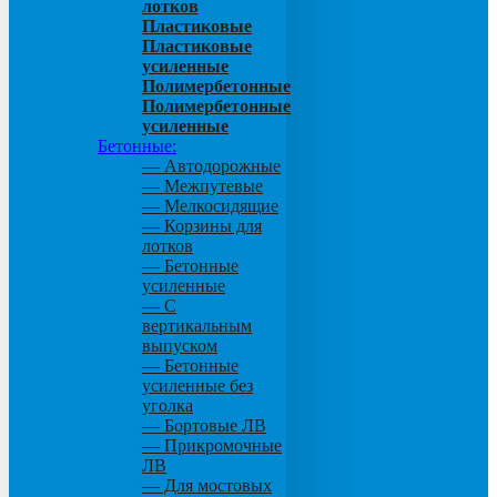
лотков
Пластиковые
Пластиковые
усиленные
Полимербетонные
Полимербетонные
усиленные
Бетонные:
— Автодорожные
— Межпутевые
— Мелкосидящие
— Корзины для
лотков
— Бетонные
усиленные
— С
вертикальным
выпуском
— Бетонные
усиленные без
уголка
— Бортовые ЛВ
— Прикромочные
ЛВ
— Для мостовых