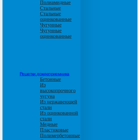
Полиамидные
Стальные
Стальные
оцинкованные
Чугунные
Чугунные
оцинкованные
Решетки дождеприемника
Бетонные
Из
высокопрочного
чугуна
Из нержавеющей
стали
Из оцинкованной
стали
Медные
Пластиковые
Полимербетонные