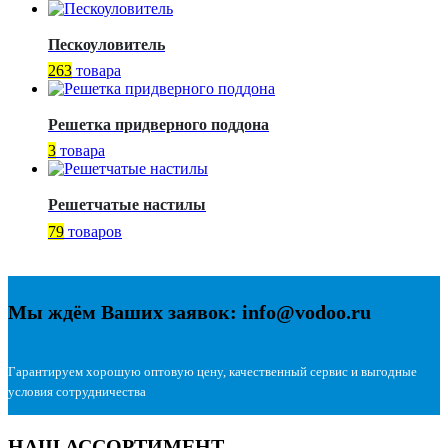
Пескоуловитель
263
товара
Решетка придверного поддона
3
товара
Решетчатые настилы
79
товаров
Мы ждём Ваших заявок: info@vodoo.ru
Гарантируем хорошую оптовую цену, качественный сервис и выгодные
условия сотрудничества
НАШ АССОРТИМЕНТ