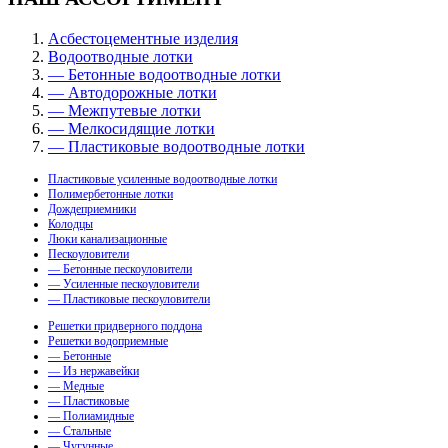
Асбестоцементные изделия
Водоотводные лотки
— Бетонные водоотводные лотки
— Автодорожные лотки
— Межпутевые лотки
— Мелкосидящие лотки
— Пластиковые водоотводные лотки
Пластиковые усиленные водоотводные лотки
Полимербетонные лотки
Дождеприемники
Колодцы
Люки канализационные
Пескоуловители
— Бетонные пескоуловители
— Усиленные пескоуловители
— Пластиковые пескоуловители
Решетки придверного поддона
Решетки водоприемные
— Бетонные
— Из нержавейки
— Медные
— Пластиковые
— Полиамидные
— Стальные
— Чугунные