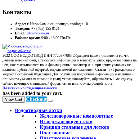
Контакты
Адрес:
г. Наро-Фоминск, площадь свободы 10
Телефон:
+7 (495) 155-0121
Email:
info@vodoo.ru
Рабочее время:
9:00 - 18:00 Пн-Пт
2022 ООО ВОДООТВОД ИНН 7720377683 Обращаем ваше внимание на то, что
данный интернет-сайт, а также вся информация о товарах и ценах, предоставленная на
нём, носит исключительно информационный характер и ни при каких условиях не
является публичной офертой, определяемой положениями Статьи 437 Гражданского
кодекса Российской Федерации. Для получения подробной информации о наличии и
стоимости указанных товаров и (или) услуг, пожалуйста, обращайтесь к менеджеру
сайта с помощью специальной формы связи или по электронной почте.
Политика конфиденциальности
has been added to your cart.
Checkout
View Cart
Водоотводные лотки
Железнодорожные композитные
Из нержавеющей стали
Крышки стальные для лотков
Пластиковые
Пластиковые усиленные