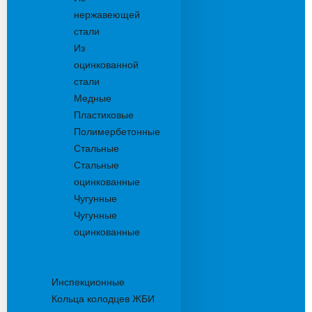
нержавеющей
стали
Из
оцинкованной
стали
Медные
Пластиковые
Полимербетонные
Стальные
Стальные
оцинкованные
Чугунные
Чугунные
оцинкованные
Дождеприемники
Колодцы
Инспекционные
Кольца колодцев ЖБИ