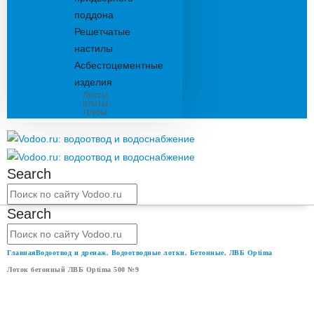
поддона
Решетчатые
настилы
Асбестоцементные
изделия
Листы,
плиты,
трубы
Search
Search
Главная
Водоотвод и дренаж
,
Водоотводные лотки
,
Бетонные
,
ЛВБ Optima
Лоток бетонный ЛВБ Optima 500 №9
ЛОТОК БЕТОННЫЙ ЛВБ