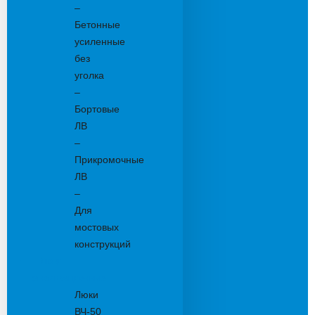
–
Бетонные
усиленные
без
уголка
–
Бортовые
ЛВ
–
Прикромочные
ЛВ
–
Для
мостовых
конструкций
Люки
канализационные
Люки
ВЧ-50