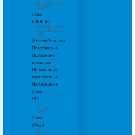
Высокопрочный
чугун 50
Люки
ВЧШГ-50
Высокопрочный
сверхтяжелый
чугун
Железобетонные
Пластиковые
Полимерно
песчаные
Полимерное
композитные
Полимерные
Люки
СЧ
Из
серого
чугуна
Люки
СЧ-20
Из
серого