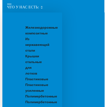
ЧТО У НАС ЕСТЬ:
Водоотводные
лотки
Железнодорожные
композитные
Из
нержавеющей
стали
Крышки
стальные
для
лотков
Пластиковые
Пластиковые
усиленные
Полимербетонные
Полимербетонные