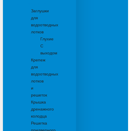
Комплектующие
Заглушки
для
водоотводных
лотков
Глухие
С
выходом
Крепеж
для
водоотводных
лотков
и
решеток
Крышка
дренажного
колодца
Решетка
придверного