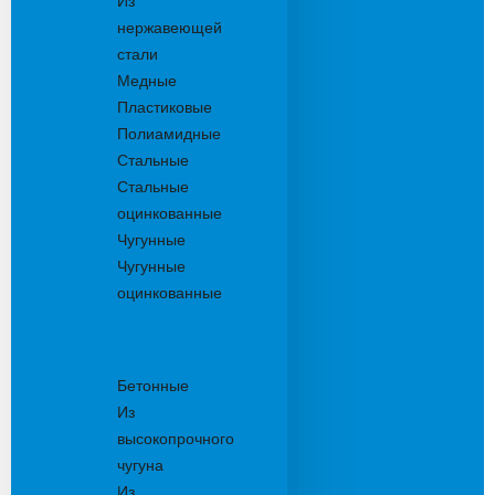
Из
нержавеющей
стали
Медные
Пластиковые
Полиамидные
Стальные
Стальные
оцинкованные
Чугунные
Чугунные
оцинкованные
Решетки
дождеприемника
Бетонные
Из
высокопрочного
чугуна
Из