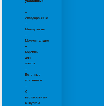
усиленные
Бетонные:
–
Автодорожные
–
Межпутевые
–
Мелкосидящие
–
Корзины
для
лотков
–
Бетонные
усиленные
–
С
вертикальным
выпуском