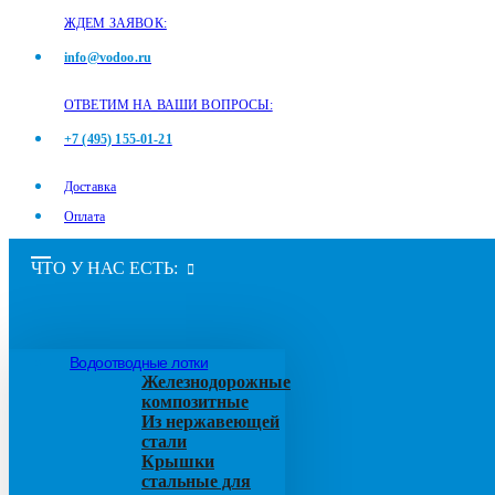
ЖДЕМ ЗАЯВОК:
info@vodoo.ru
ОТВЕТИМ НА ВАШИ ВОПРОСЫ:
+7 (495) 155-01-21
Доставка
Оплата
ЧТО У НАС ЕСТЬ:
Водоотводные лотки
Железнодорожные
композитные
Из нержавеющей
стали
Крышки
стальные для