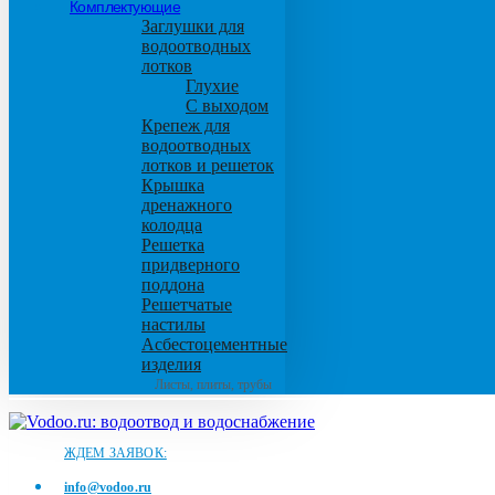
Комплектующие
Заглушки для
водоотводных
лотков
Глухие
С выходом
Крепеж для
водоотводных
лотков и решеток
Крышка
дренажного
колодца
Решетка
придверного
поддона
Решетчатые
настилы
Асбестоцементные
изделия
Листы, плиты, трубы
ЖДЕМ ЗАЯВОК:
info@vodoo.ru