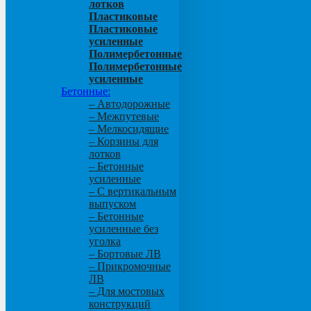
лотков
Пластиковые
Пластиковые
усиленные
Полимербетонные
Полимербетонные
усиленные
Бетонные:
– Автодорожные
– Межпутевые
– Мелкосидящие
– Корзины для
лотков
– Бетонные
усиленные
– С вертикальным
выпуском
– Бетонные
усиленные без
уголка
– Бортовые ЛВ
– Прикромочные
ЛВ
– Для мостовых
конструкций