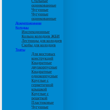
Стальные
оцинкованные
Чугунные
Чугунные
оцинкованные
Дождеприемники
Колодцы
Инспекционные
Кольца колодцев ЖБИ
Лестницы для колодцев
Скобы для колодцев
Трапы
Для мостовых
конструкций
Квадратные
двухкорпусные
Квадратные
однокорпусные
Круглые с
герметичной
крышкой
Круглые с
решеткой
Пластиковые
Чугунные