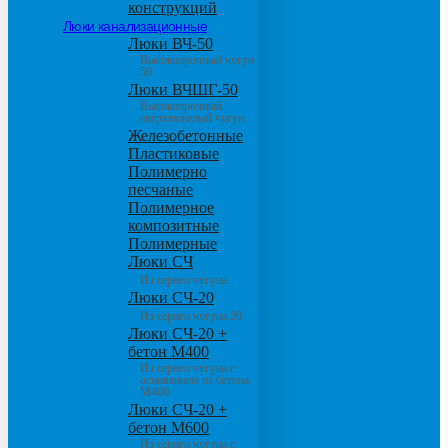
конструкций
Люки канализационные
Люки ВЧ-50
Высокопрочный чугун
50
Люки ВЧШГ-50
Высокопрочный
сверхтяжелый чугун
Железобетонные
Пластиковые
Полимерно
песчаные
Полимерное
композитные
Полимерные
Люки СЧ
Из серого чугуна
Люки СЧ-20
Из серого чугуна 20
Люки СЧ-20 +
бетон М400
Из серого чугуна с
основанием из бетона
М400
Люки СЧ-20 +
бетон М600
Из серого чугуна с