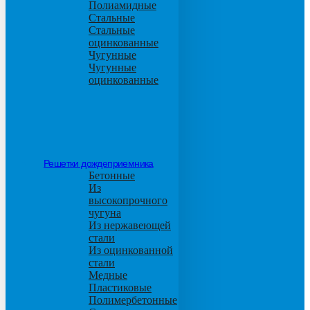
Полиамидные
Стальные
Стальные
оцинкованные
Чугунные
Чугунные
оцинкованные
Решетки дождеприемника
Бетонные
Из
высокопрочного
чугуна
Из нержавеющей
стали
Из оцинкованной
стали
Медные
Пластиковые
Полимербетонные