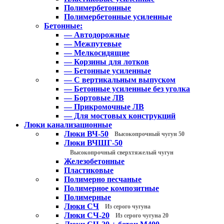
Полимербетонные
Полимербетонные усиленные
Бетонные:
— Автодорожные
— Межпутевые
— Мелкосидящие
— Корзины для лотков
— Бетонные усиленные
— С вертикальным выпуском
— Бетонные усиленные без уголка
— Бортовые ЛВ
— Прикромочные ЛВ
— Для мостовых конструкций
Люки канализационные
Люки ВЧ-50
Высокопрочный чугун 50
Люки ВЧШГ-50
Высокопрочный сверхтяжелый чугун
Железобетонные
Пластиковые
Полимерно песчаные
Полимерное композитные
Полимерные
Люки СЧ
Из серого чугуна
Люки СЧ-20
Из серого чугуна 20