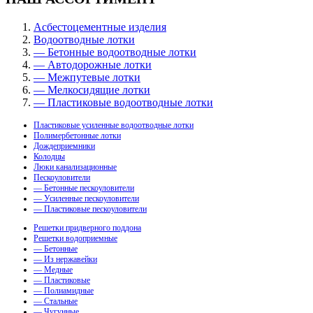
Асбестоцементные изделия
Водоотводные лотки
— Бетонные водоотводные лотки
— Автодорожные лотки
— Межпутевые лотки
— Мелкосидящие лотки
— Пластиковые водоотводные лотки
Пластиковые усиленные водоотводные лотки
Полимербетонные лотки
Дождеприемники
Колодцы
Люки канализационные
Пескоуловители
— Бетонные пескоуловители
— Усиленные пескоуловители
— Пластиковые пескоуловители
Решетки придверного поддона
Решетки водоприемные
— Бетонные
— Из нержавейки
— Медные
— Пластиковые
— Полиамидные
— Стальные
— Чугунные