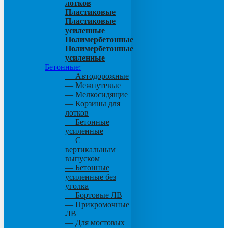
лотков
Пластиковые
Пластиковые
усиленные
Полимербетонные
Полимербетонные
усиленные
Бетонные:
— Автодорожные
— Межпутевые
— Мелкосидящие
— Корзины для
лотков
— Бетонные
усиленные
— С
вертикальным
выпуском
— Бетонные
усиленные без
уголка
— Бортовые ЛВ
— Прикромочные
ЛВ
— Для мостовых