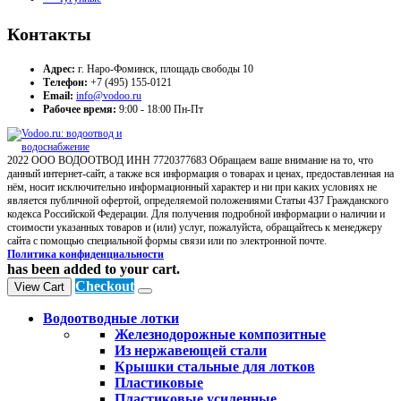
Контакты
Адрес:
г. Наро-Фоминск, площадь свободы 10
Телефон:
+7 (495) 155-0121
Email:
info@vodoo.ru
Рабочее время:
9:00 - 18:00 Пн-Пт
2022 ООО ВОДООТВОД ИНН 7720377683 Обращаем ваше внимание на то, что
данный интернет-сайт, а также вся информация о товарах и ценах, предоставленная на
нём, носит исключительно информационный характер и ни при каких условиях не
является публичной офертой, определяемой положениями Статьи 437 Гражданского
кодекса Российской Федерации. Для получения подробной информации о наличии и
стоимости указанных товаров и (или) услуг, пожалуйста, обращайтесь к менеджеру
сайта с помощью специальной формы связи или по электронной почте.
Политика конфиденциальности
has been added to your cart.
Checkout
View Cart
Водоотводные лотки
Железнодорожные композитные
Из нержавеющей стали
Крышки стальные для лотков
Пластиковые
Пластиковые усиленные