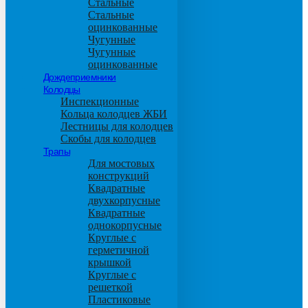
Стальные
Стальные
оцинкованные
Чугунные
Чугунные
оцинкованные
Дождеприемники
Колодцы
Инспекционные
Кольца колодцев ЖБИ
Лестницы для колодцев
Скобы для колодцев
Трапы
Для мостовых
конструкций
Квадратные
двухкорпусные
Квадратные
однокорпусные
Круглые с
герметичной
крышкой
Круглые с
решеткой
Пластиковые