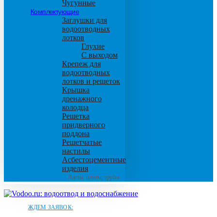
Чугунные
Комплектующие
Заглушки для
водоотводных
лотков
Глухие
С выходом
Крепеж для
водоотводных
лотков и решеток
Крышка
дренажного
колодца
Решетка
придверного
поддона
Решетчатые
настилы
Асбестоцементные
изделия
Листы, плиты, трубы
ЖДЕМ ЗАЯВОК: