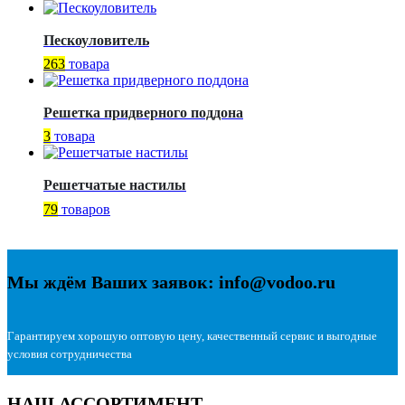
Пескоуловитель
263
товара
Решетка придверного поддона
3
товара
Решетчатые настилы
79
товаров
Мы ждём Ваших заявок: info@vodoo.ru
Гарантируем хорошую оптовую цену, качественный сервис и выгодные
условия сотрудничества
НАШ АССОРТИМЕНТ