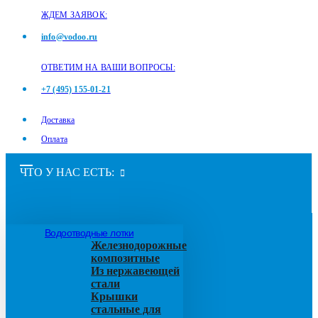
ЖДЕМ ЗАЯВОК:
info@vodoo.ru
ОТВЕТИМ НА ВАШИ ВОПРОСЫ:
+7 (495) 155-01-21
Доставка
Оплата
ЧТО У НАС ЕСТЬ:
Водоотводные лотки
Железнодорожные
композитные
Из нержавеющей
стали
Крышки
стальные для