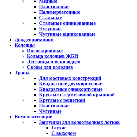
Медные
Пластиковые
Полимербетонные
Стальные
Стальные оцинкованные
Чугунные
Чугунные оцинкованные
Дождеприемники
Колодцы
Инспекционные
Кольца колодцев ЖБИ
Лестницы для колодцев
Скобы для колодцев
Трапы
Для мостовых конструкций
Квадратные двухкорпусные
Квадратные однокорпусные
Круглые с герметичной крышкой
Круглые с решеткой
Пластиковые
Чугунные
Комплектующие
Заглушки для водоотводных лотков
Глухие
С выходом