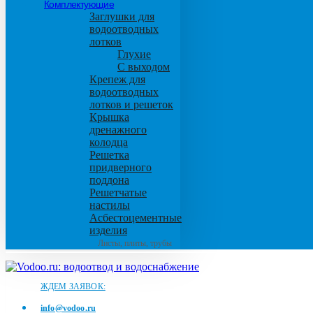
Комплектующие
Заглушки для
водоотводных
лотков
Глухие
С выходом
Крепеж для
водоотводных
лотков и решеток
Крышка
дренажного
колодца
Решетка
придверного
поддона
Решетчатые
настилы
Асбестоцементные
изделия
Листы, плиты, трубы
ЖДЕМ ЗАЯВОК:
info@vodoo.ru