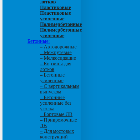
лотков
Пластиковые
Пластиковые
усиленные
Полимербетонные
Полимербетонные
усиленные
Бетонные:
– Автодорожные
– Межпутевые
– Мелкосидящие
– Корзины для
лотков
– Бетонные
усиленные
– С вертикальным
выпуском
– Бетонные
усиленные без
уголка
– Бортовые ЛВ
– Прикромочные
ЛВ
– Для мостовых
конструкций