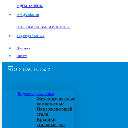
ЖДЕМ ЗАЯВОК:
info@vodoo.ru
ОТВЕТИМ НА ВАШИ ВОПРОСЫ:
+7 (495) 155-01-21
Доставка
Оплата
ЧТО У НАС ЕСТЬ:
Водоотводные лотки
Железнодорожные
композитные
Из нержавеющей
стали
Крышки
стальные для