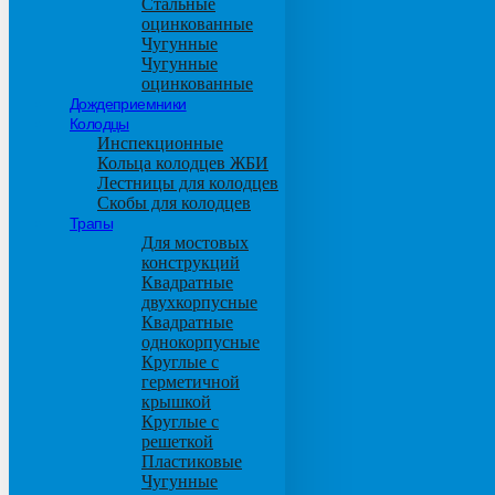
Стальные
оцинкованные
Чугунные
Чугунные
оцинкованные
Дождеприемники
Колодцы
Инспекционные
Кольца колодцев ЖБИ
Лестницы для колодцев
Скобы для колодцев
Трапы
Для мостовых
конструкций
Квадратные
двухкорпусные
Квадратные
однокорпусные
Круглые с
герметичной
крышкой
Круглые с
решеткой
Пластиковые
Чугунные