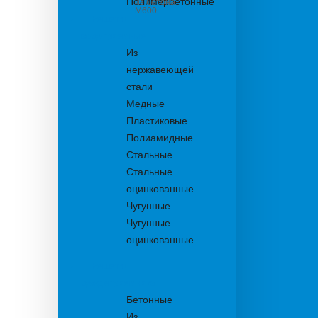
Полимербетонные
из бетона
М600
Решетки
водоприемные
Из
нержавеющей
стали
Медные
Пластиковые
Полиамидные
Стальные
Стальные
оцинкованные
Чугунные
Чугунные
оцинкованные
Решетки
дождеприемника
Бетонные
Из