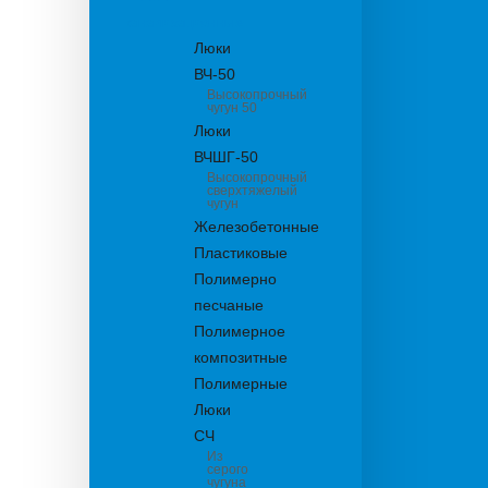
канализационные
Люки
ВЧ-50
Высокопрочный
чугун 50
Люки
ВЧШГ-50
Высокопрочный
сверхтяжелый
чугун
Железобетонные
Пластиковые
Полимерно
песчаные
Полимерное
композитные
Полимерные
Люки
СЧ
Из
серого
чугуна