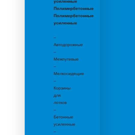
усиленные
Полимербетонные
Полимербетонные
усиленные
Бетонные:
–
Автодорожные
–
Межпутевые
–
Мелкосидящие
–
Корзины
для
лотков
–
Бетонные
усиленные
–