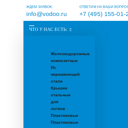
ЖДЕМ ЗАЯВОК:
ОТВЕТИМ НА ВАШИ ВОПРО
info@vodoo.ru
+7 (495) 155-01-
ЧТО У НАС ЕСТЬ:
Водоотводные
лотки
Железнодорожные
композитные
Из
нержавеющей
стали
Крышки
стальные
для
лотков
Пластиковые
Пластиковые