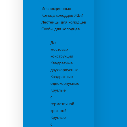
Колодцы
Инспекционные
Кольца колодцев ЖБИ
Лестницы для колодцев
Скобы для колодцев
Трапы
Для
мостовых
конструкций
Квадратные
двухкорпусные
Квадратные
однокорпусные
Круглые
с
герметичной
крышкой
Круглые
с