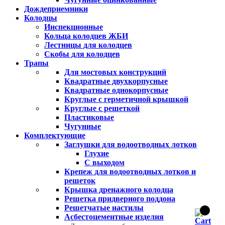
Дождеприемники
Колодцы
Инспекционные
Кольца колодцев ЖБИ
Лестницы для колодцев
Скобы для колодцев
Трапы
Для мостовых конструкций
Квадратные двухкорпусные
Квадратные однокорпусные
Круглые с герметичной крышкой
Круглые с решеткой
Пластиковые
Чугунные
Комплектующие
Заглушки для водоотводных лотков
Глухие
С выходом
Крепеж для водоотводных лотков и
решеток
Крышка дренажного колодца
Решетка придверного поддона
Решетчатые настилы
Асбестоцементные изделия