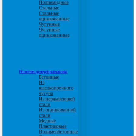
Полиамидные
Стальные
Стальные
оцинкованные
Чугунные
Чугунные
оцинкованные
Решетки дождеприемника
Бетонные
Из
высокопрочного
чугуна
Из нержавеющей
стали
Из оцинкованной
стали
Медные
Пластиковые
Полимербетонные