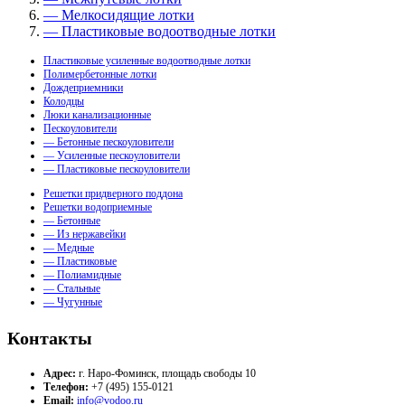
— Мелкосидящие лотки
— Пластиковые водоотводные лотки
Пластиковые усиленные водоотводные лотки
Полимербетонные лотки
Дождеприемники
Колодцы
Люки канализационные
Пескоуловители
— Бетонные пескоуловители
— Усиленные пескоуловители
— Пластиковые пескоуловители
Решетки придверного поддона
Решетки водоприемные
— Бетонные
— Из нержавейки
— Медные
— Пластиковые
— Полиамидные
— Стальные
— Чугунные
Контакты
Адрес:
г. Наро-Фоминск, площадь свободы 10
Телефон:
+7 (495) 155-0121
Email:
info@vodoo.ru