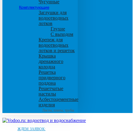
Чугунные
Комплектующие
Заглушки для
водоотводных
лотков
Глухие
С выходом
Крепеж для
водоотводных
лотков и решеток
Крышка
дренажного
колодца
Решетка
придверного
поддона
Решетчатые
настилы
Асбестоцементные
изделия
Листы, плиты, трубы
ЖДЕМ ЗАЯВОК: