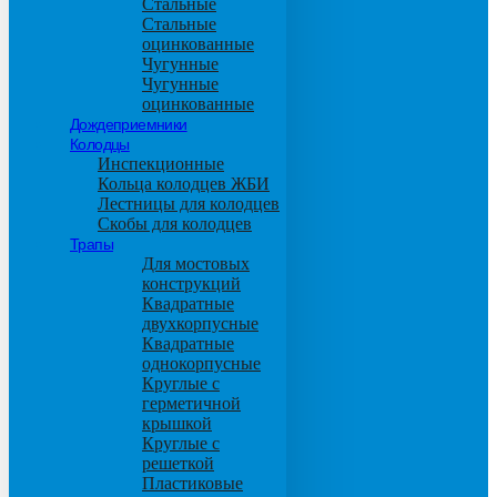
Стальные
Стальные
оцинкованные
Чугунные
Чугунные
оцинкованные
Дождеприемники
Колодцы
Инспекционные
Кольца колодцев ЖБИ
Лестницы для колодцев
Скобы для колодцев
Трапы
Для мостовых
конструкций
Квадратные
двухкорпусные
Квадратные
однокорпусные
Круглые с
герметичной
крышкой
Круглые с
решеткой
Пластиковые