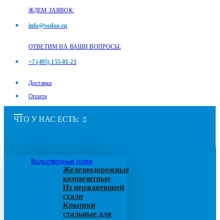
ЖДЕМ ЗАЯВОК:
info@vodoo.ru
ОТВЕТИМ НА ВАШИ ВОПРОСЫ:
+7 (495) 155-01-21
Доставка
Оплата
ЧТО У НАС ЕСТЬ:
Водоотводные лотки
Железнодорожные
композитные
Из нержавеющей
стали
Крышки
стальные для