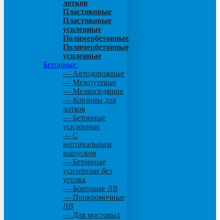
лотков
Пластиковые
Пластиковые
усиленные
Полимербетонные
Полимербетонные
усиленные
Бетонные:
— Автодорожные
— Межпутевые
— Мелкосидящие
— Корзины для
лотков
— Бетонные
усиленные
— С
вертикальным
выпуском
— Бетонные
усиленные без
уголка
— Бортовые ЛВ
— Прикромочные
ЛВ
— Для мостовых