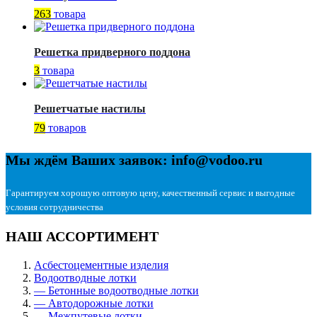
263
товара
Решетка придверного поддона
3
товара
Решетчатые настилы
79
товаров
Мы ждём Ваших заявок: info@vodoo.ru
Гарантируем хорошую оптовую цену, качественный сервис и выгодные
условия сотрудничества
НАШ АССОРТИМЕНТ
Асбестоцементные изделия
Водоотводные лотки
— Бетонные водоотводные лотки
— Автодорожные лотки
— Межпутевые лотки