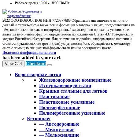
Рабочее время:
9:00 - 18:00 Пн-Пт
2022 ООО ВОДООТВОД ИНН 7720377683 Обращаем ваше внимание на то, что
данный интернет-сайт, а также вся информация о товарах и ценах, предоставленная на
нём, носит исключительно информационный характер и ни при каких условиях не
является публичной офертой, определяемой положениями Статьи 437 Гражданского
кодекса Российской Федерации. Для получения подробной информации о наличии и
стоимости указанных товаров и (или) услуг, пожалуйста, обращайтесь к менеджеру
сайта с помощью специальной формы связи или по электронной почте.
Политика конфиденциальности
has been added to your cart.
Checkout
View Cart
Водоотводные лотки
Железнодорожные композитные
Из нержавеющей стали
Крышки стальные для лотков
Пластиковые
Пластиковые усиленные
Полимербетонные
Полимербетонные усиленные
Бетонные:
— Автодорожные
— Межпутевые
— Мелкосидящие