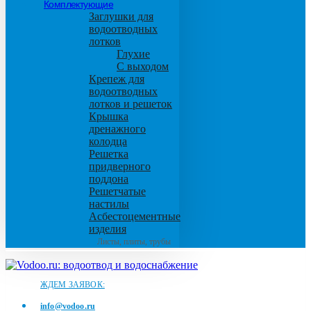
Комплектующие
Заглушки для
водоотводных
лотков
Глухие
С выходом
Крепеж для
водоотводных
лотков и решеток
Крышка
дренажного
колодца
Решетка
придверного
поддона
Решетчатые
настилы
Асбестоцементные
изделия
Листы, плиты, трубы
ЖДЕМ ЗАЯВОК:
info@vodoo.ru