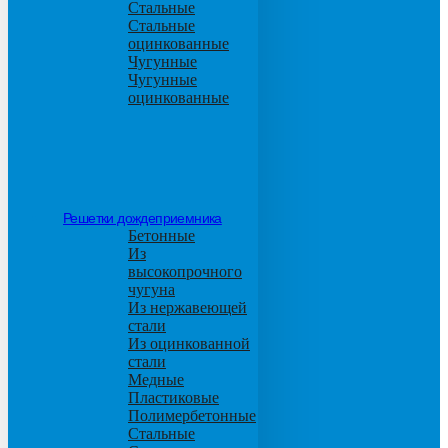
Стальные
Стальные
оцинкованные
Чугунные
Чугунные
оцинкованные
Решетки дождеприемника
Бетонные
Из
высокопрочного
чугуна
Из нержавеющей
стали
Из оцинкованной
стали
Медные
Пластиковые
Полимербетонные
Стальные