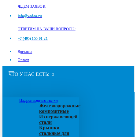
ЖДЕМ ЗАЯВОК:
info@vodoo.ru
ОТВЕТИМ НА ВАШИ ВОПРОСЫ:
+7 (495) 155-01-21
Доставка
Оплата
ЧТО У НАС ЕСТЬ:
Водоотводные лотки
Железнодорожные
композитные
Из нержавеющей
стали
Крышки
стальные для