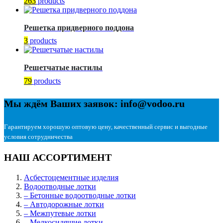
263
products
Решетка придверного поддона
3
products
Решетчатые настилы
79
products
Мы ждём Ваших заявок: info@vodoo.ru
Гарантируем хорошую оптовую цену, качественный сервис и выгодные
условия сотрудничества
НАШ АССОРТИМЕНТ
Асбестоцементные изделия
Водоотводные лотки
– Бетонные водоотводные лотки
– Автодорожные лотки
– Межпутевые лотки
– Мелкосидящие лотки