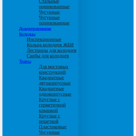
Стальные
оцинкованные
Чугунные
Чугунные
оцинкованные
Дождеприемники
Колодцы
Инспекционные
Кольца колодцев ЖБИ
Лестницы для колодцев
Скобы для колодцев
Трапы
Для мостовых
конструкций
Квадратные
двухкорпусные
Квадратные
однокорпусные
Круглые с
герметичной
крышкой
Круглые с
решеткой
Пластиковые
Чугунные