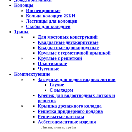
Колодцы
Инспекционные
Кольца колодцев ЖБИ
Лестницы для колодцев
Скобы для колодцев
Трапы
Для мостовых конструкций
Квадратные двухкорпусные
Квадратные однокорпусные
Круглые с герметичной крышкой
Круглые с решеткой
Пластиковые
Чугунные
Комплектующие
Заглушки для водоотводных лотков
Глухие
С выходом
Крепеж для водоотводных лотков и
решеток
Крышка дренажного колодца
Решетка придверного поддона
Решетчатые настилы
Асбестоцементные изделия
Листы, плиты, трубы