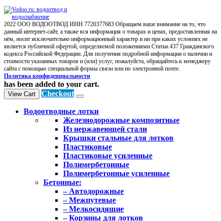
2022 ООО ВОДООТВОД ИНН 7720377683 Обращаем ваше внимание на то, что
данный интернет-сайт, а также вся информация о товарах и ценах, предоставленная на
нём, носит исключительно информационный характер и ни при каких условиях не
является публичной офертой, определяемой положениями Статьи 437 Гражданского
кодекса Российской Федерации. Для получения подробной информации о наличии и
стоимости указанных товаров и (или) услуг, пожалуйста, обращайтесь к менеджеру
сайта с помощью специальной формы связи или по электронной почте.
Политика конфиденциальности
has been added to your cart.
Checkout
View Cart
Водоотводные лотки
Железнодорожные композитные
Из нержавеющей стали
Крышки стальные для лотков
Пластиковые
Пластиковые усиленные
Полимербетонные
Полимербетонные усиленные
Бетонные:
– Автодорожные
– Межпутевые
– Мелкосидящие
– Корзины для лотков