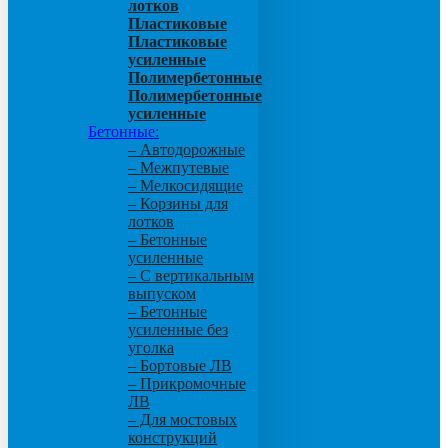
лотков
Пластиковые
Пластиковые
усиленные
Полимербетонные
Полимербетонные
усиленные
Бетонные:
– Автодорожные
– Межпутевые
– Мелкосидящие
– Корзины для
лотков
– Бетонные
усиленные
– С вертикальным
выпуском
– Бетонные
усиленные без
уголка
– Бортовые ЛВ
– Прикромочные
ЛВ
– Для мостовых
конструкций