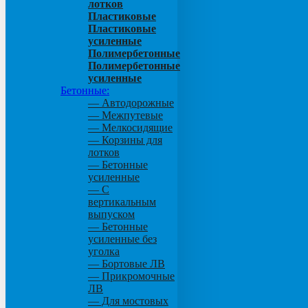
лотков
Пластиковые
Пластиковые
усиленные
Полимербетонные
Полимербетонные
усиленные
Бетонные:
— Автодорожные
— Межпутевые
— Мелкосидящие
— Корзины для
лотков
— Бетонные
усиленные
— С
вертикальным
выпуском
— Бетонные
усиленные без
уголка
— Бортовые ЛВ
— Прикромочные
ЛВ
— Для мостовых