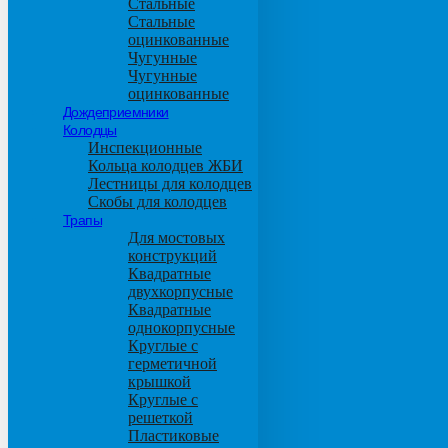
Стальные
Стальные
оцинкованные
Чугунные
Чугунные
оцинкованные
Дождеприемники
Колодцы
Инспекционные
Кольца колодцев ЖБИ
Лестницы для колодцев
Скобы для колодцев
Трапы
Для мостовых
конструкций
Квадратные
двухкорпусные
Квадратные
однокорпусные
Круглые с
герметичной
крышкой
Круглые с
решеткой
Пластиковые