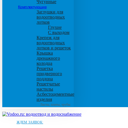
Чугунные
Комплектующие
Заглушки для
водоотводных
лотков
Глухие
С выходом
Крепеж для
водоотводных
лотков и решеток
Крышка
дренажного
колодца
Решетка
придверного
поддона
Решетчатые
настилы
Асбестоцементные
изделия
Листы, плиты, трубы
ЖДЕМ ЗАЯВОК: