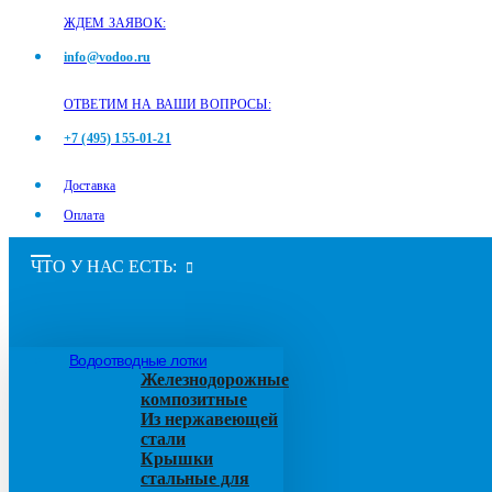
ЖДЕМ ЗАЯВОК:
info@vodoo.ru
ОТВЕТИМ НА ВАШИ ВОПРОСЫ:
+7 (495) 155-01-21
Доставка
Оплата
ЧТО У НАС ЕСТЬ:
Водоотводные лотки
Железнодорожные
композитные
Из нержавеющей
стали
Крышки
стальные для