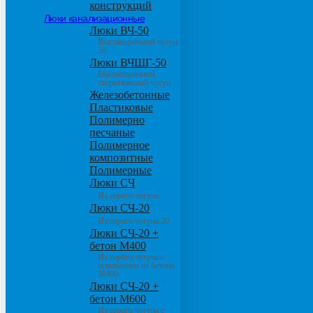
конструкций
Люки канализационные
Люки ВЧ-50
Высокопрочный чугун
50
Люки ВЧШГ-50
Высокопрочный
сверхтяжелый чугун
Железобетонные
Пластиковые
Полимерно
песчаные
Полимерное
композитные
Полимерные
Люки СЧ
Из серого чугуна
Люки СЧ-20
Из серого чугуна 20
Люки СЧ-20 +
бетон М400
Из серого чугуна с
основанием из бетона
М400
Люки СЧ-20 +
бетон М600
Из серого чугуна с