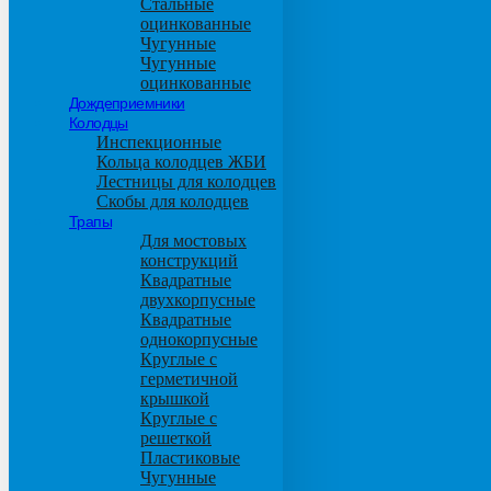
Стальные
оцинкованные
Чугунные
Чугунные
оцинкованные
Дождеприемники
Колодцы
Инспекционные
Кольца колодцев ЖБИ
Лестницы для колодцев
Скобы для колодцев
Трапы
Для мостовых
конструкций
Квадратные
двухкорпусные
Квадратные
однокорпусные
Круглые с
герметичной
крышкой
Круглые с
решеткой
Пластиковые
Чугунные