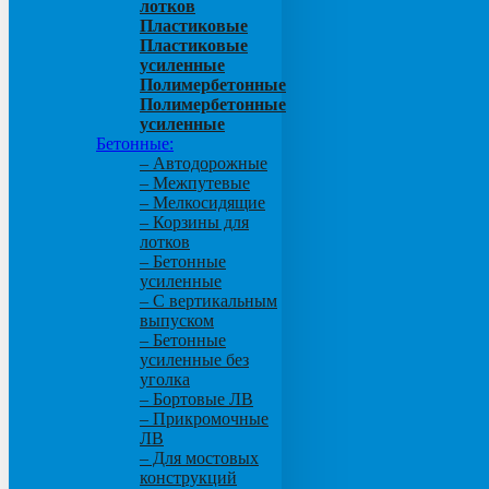
лотков
Пластиковые
Пластиковые
усиленные
Полимербетонные
Полимербетонные
усиленные
Бетонные:
– Автодорожные
– Межпутевые
– Мелкосидящие
– Корзины для
лотков
– Бетонные
усиленные
– С вертикальным
выпуском
– Бетонные
усиленные без
уголка
– Бортовые ЛВ
– Прикромочные
ЛВ
– Для мостовых
конструкций