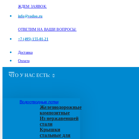
ЖДЕМ ЗАЯВОК:
info@vodoo.ru
ОТВЕТИМ НА ВАШИ ВОПРОСЫ:
+7 (495) 155-01-21
Доставка
Оплата
ЧТО У НАС ЕСТЬ:
Водоотводные лотки
Железнодорожные
композитные
Из нержавеющей
стали
Крышки
стальные для