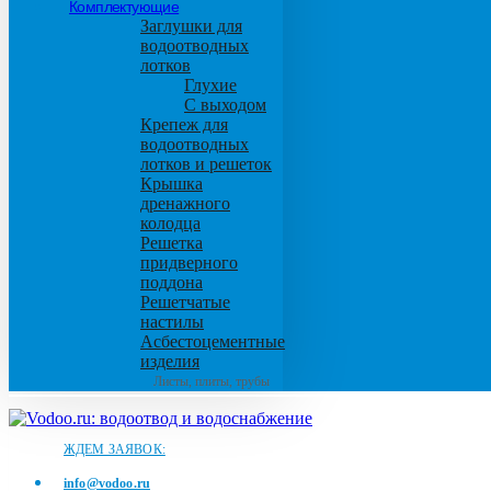
Комплектующие
Заглушки для
водоотводных
лотков
Глухие
С выходом
Крепеж для
водоотводных
лотков и решеток
Крышка
дренажного
колодца
Решетка
придверного
поддона
Решетчатые
настилы
Асбестоцементные
изделия
Листы, плиты, трубы
ЖДЕМ ЗАЯВОК:
info@vodoo.ru