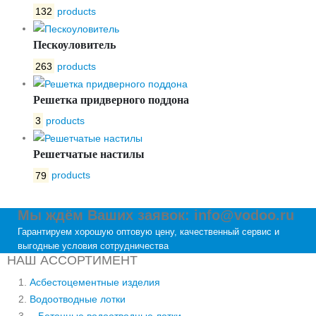
132
products
Пескоуловитель
263
products
Решетка придверного поддона
3
products
Решетчатые настилы
79
products
Мы ждём Ваших заявок: info@vodoo.ru
Гарантируем хорошую оптовую цену, качественный сервис и
выгодные условия сотрудничества
НАШ АССОРТИМЕНТ
Асбестоцементные изделия
Водоотводные лотки