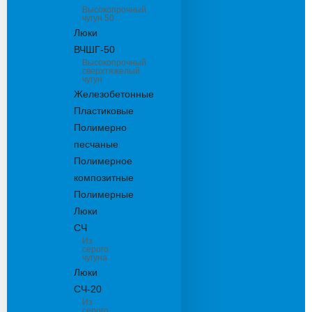
Высокопрочный
чугун 50
Люки
ВЧШГ-50
Высокопрочный
сверхтяжелый
чугун
Железобетонные
Пластиковые
Полимерно
песчаные
Полимерное
композитные
Полимерные
Люки
СЧ
Из
серого
чугуна
Люки
СЧ-20
Из
серого