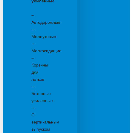
усиленные
Бетонные:
–
Автодорожные
–
Межпутевые
–
Мелкосидящие
–
Корзины
для
лотков
–
Бетонные
усиленные
–
С
вертикальным
выпуском