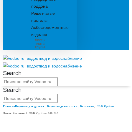
поддона
Решетчатые
настилы
Асбестоцементные
изделия
Листы,
плиты,
трубы
Search
Search
Главная
Водоотвод и дренаж
,
Водоотводные лотки
,
Бетонные
,
ЛВБ Optima
Лоток бетонный ЛВБ Optima 300 №9
ЛОТОК БЕТОННЫЙ ЛВБ