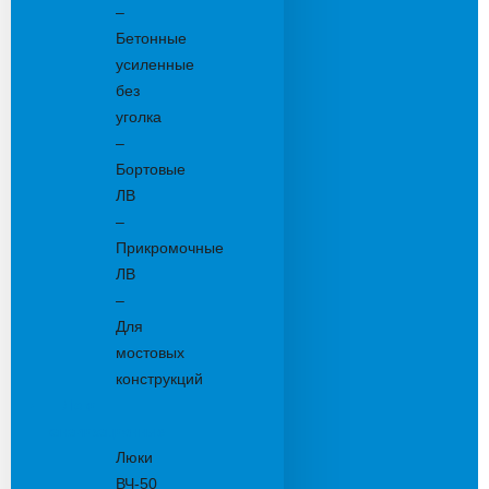
–
Бетонные
усиленные
без
уголка
–
Бортовые
ЛВ
–
Прикромочные
ЛВ
–
Для
мостовых
конструкций
Люки
канализационные
Люки
ВЧ-50