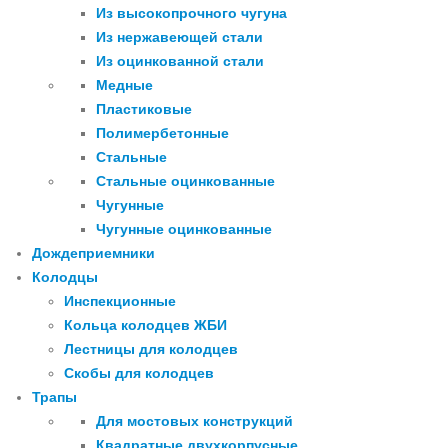
Из высокопрочного чугуна
Из нержавеющей стали
Из оцинкованной стали
Медные
Пластиковые
Полимербетонные
Стальные
Стальные оцинкованные
Чугунные
Чугунные оцинкованные
Дождеприемники
Колодцы
Инспекционные
Кольца колодцев ЖБИ
Лестницы для колодцев
Скобы для колодцев
Трапы
Для мостовых конструкций
Квадратные двухкорпусные