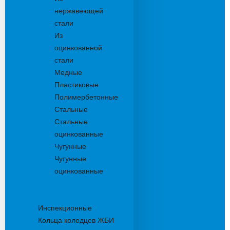
нержавеющей
стали
Из
оцинкованной
стали
Медные
Пластиковые
Полимербетонные
Стальные
Стальные
оцинкованные
Чугунные
Чугунные
оцинкованные
Дождеприемники
Колодцы
Инспекционные
Кольца колодцев ЖБИ