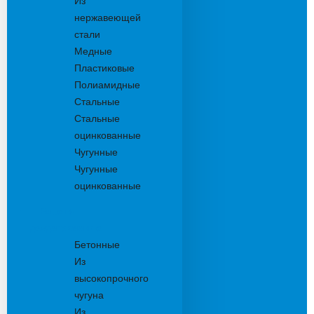
Из
нержавеющей
стали
Медные
Пластиковые
Полиамидные
Стальные
Стальные
оцинкованные
Чугунные
Чугунные
оцинкованные
Решетки
дождеприемника
Бетонные
Из
высокопрочного
чугуна
Из