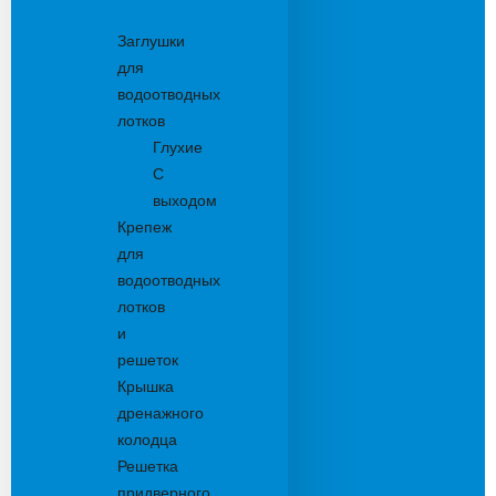
Комплектующие
Заглушки
для
водоотводных
лотков
Глухие
С
выходом
Крепеж
для
водоотводных
лотков
и
решеток
Крышка
дренажного
колодца
Решетка
придверного