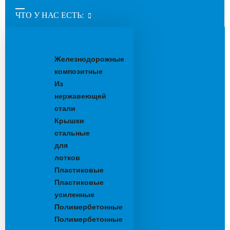
ЧТО У НАС ЕСТЬ:
Водоотводные
лотки
Железнодорожные
композитные
Из
нержавеющей
стали
Крышки
стальные
для
лотков
Пластиковые
Пластиковые
усиленные
Полимербетонные
Полимербетонные