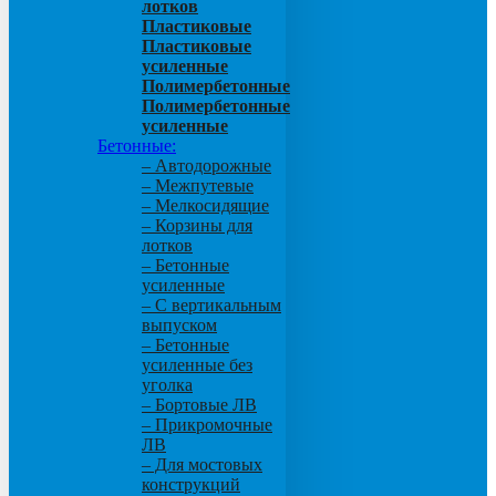
лотков
Пластиковые
Пластиковые
усиленные
Полимербетонные
Полимербетонные
усиленные
Бетонные:
– Автодорожные
– Межпутевые
– Мелкосидящие
– Корзины для
лотков
– Бетонные
усиленные
– С вертикальным
выпуском
– Бетонные
усиленные без
уголка
– Бортовые ЛВ
– Прикромочные
ЛВ
– Для мостовых
конструкций