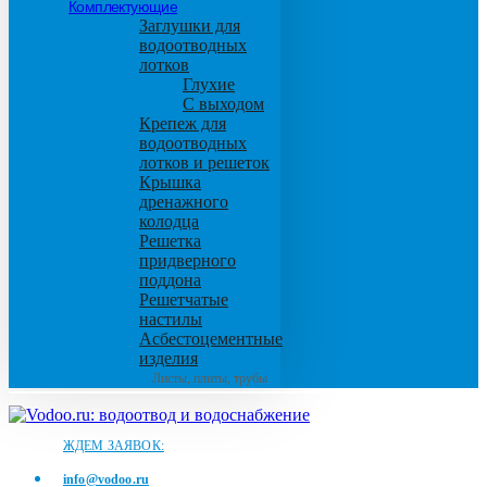
Комплектующие
Заглушки для
водоотводных
лотков
Глухие
С выходом
Крепеж для
водоотводных
лотков и решеток
Крышка
дренажного
колодца
Решетка
придверного
поддона
Решетчатые
настилы
Асбестоцементные
изделия
Листы, плиты, трубы
ЖДЕМ ЗАЯВОК:
info@vodoo.ru