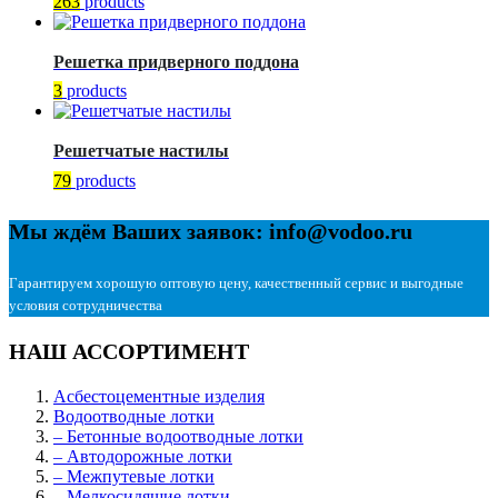
263
products
Решетка придверного поддона
3
products
Решетчатые настилы
79
products
Мы ждём Ваших заявок: info@vodoo.ru
Гарантируем хорошую оптовую цену, качественный сервис и выгодные
условия сотрудничества
НАШ АССОРТИМЕНТ
Асбестоцементные изделия
Водоотводные лотки
– Бетонные водоотводные лотки
– Автодорожные лотки
– Межпутевые лотки
– Мелкосидящие лотки