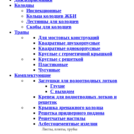
Колодцы
Инспекционные
Кольца колодцев ЖБИ
Лестницы для колодцев
Скобы для колодцев
Трапы
Для мостовых конструкций
Квадратные двухкорпусные
Квадратные однокорпусные
Круглые с герметичной крышкой
Круглые с решеткой
Пластиковые
Чугунные
Комплектующие
Заглушки для водоотводных лотков
Глухие
С выходом
Крепеж для водоотводных лотков и
решеток
Крышка дренажного колодца
Решетка придверного поддона
Решетчатые настилы
Асбестоцементные изделия
Листы, плиты, трубы