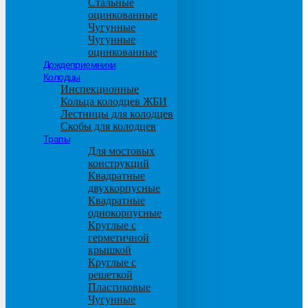
Стальные
оцинкованные
Чугунные
Чугунные
оцинкованные
Дождеприемники
Колодцы
Инспекционные
Кольца колодцев ЖБИ
Лестницы для колодцев
Скобы для колодцев
Трапы
Для мостовых
конструкций
Квадратные
двухкорпусные
Квадратные
однокорпусные
Круглые с
герметичной
крышкой
Круглые с
решеткой
Пластиковые
Чугунные