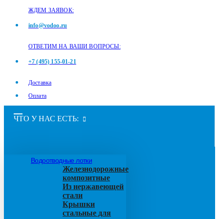
ЖДЕМ ЗАЯВОК:
info@vodoo.ru
ОТВЕТИМ НА ВАШИ ВОПРОСЫ:
+7 (495) 155-01-21
Доставка
Оплата
ЧТО У НАС ЕСТЬ:
Водоотводные лотки
Железнодорожные
композитные
Из нержавеющей
стали
Крышки
стальные для