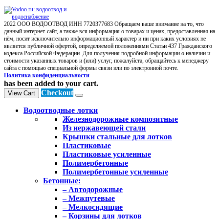
2022 ООО ВОДООТВОД ИНН 7720377683 Обращаем ваше внимание на то, что
данный интернет-сайт, а также вся информация о товарах и ценах, предоставленная на
нём, носит исключительно информационный характер и ни при каких условиях не
является публичной офертой, определяемой положениями Статьи 437 Гражданского
кодекса Российской Федерации. Для получения подробной информации о наличии и
стоимости указанных товаров и (или) услуг, пожалуйста, обращайтесь к менеджеру
сайта с помощью специальной формы связи или по электронной почте.
Политика конфиденциальности
has been added to your cart.
Checkout
View Cart
Водоотводные лотки
Железнодорожные композитные
Из нержавеющей стали
Крышки стальные для лотков
Пластиковые
Пластиковые усиленные
Полимербетонные
Полимербетонные усиленные
Бетонные:
– Автодорожные
– Межпутевые
– Мелкосидящие
– Корзины для лотков