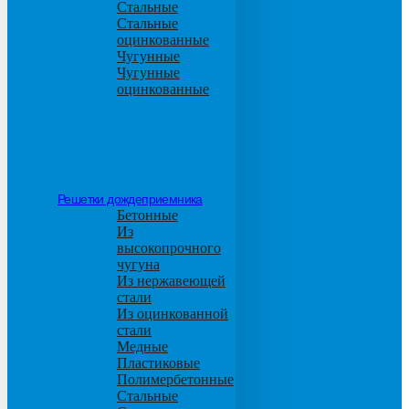
Стальные
Стальные
оцинкованные
Чугунные
Чугунные
оцинкованные
Решетки дождеприемника
Бетонные
Из
высокопрочного
чугуна
Из нержавеющей
стали
Из оцинкованной
стали
Медные
Пластиковые
Полимербетонные
Стальные