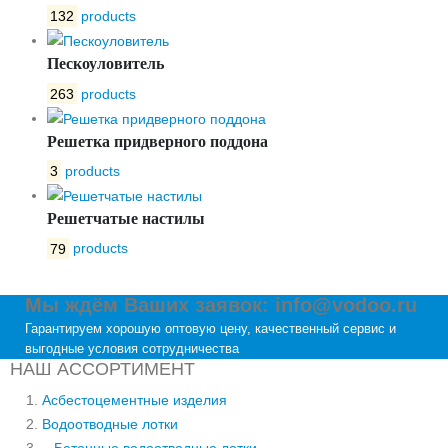
132
products
Пескоуловитель
263
products
Решетка придверного поддона
3
products
Решетчатые настилы
79
products
Мы ждём Ваших заявок: info@vodoo.ru
Гарантируем хорошую оптовую цену, качественный сервис и
выгодные условия сотрудничества
НАШ АССОРТИМЕНТ
Асбестоцементные изделия
Водоотводные лотки