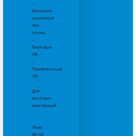
–
Бетонные
усиленные
без
уголка
–
Бортовые
ЛВ
–
Прикромочные
ЛВ
–
Для
мостовых
конструкций
Люки
канализационные
Люки
ВЧ-50