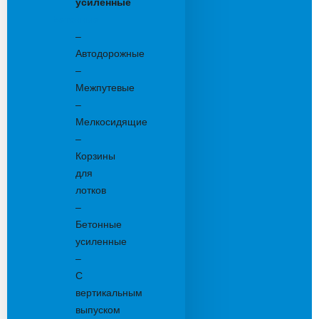
усиленные
Бетонные:
–
Автодорожные
–
Межпутевые
–
Мелкосидящие
–
Корзины
для
лотков
–
Бетонные
усиленные
–
С
вертикальным
выпуском