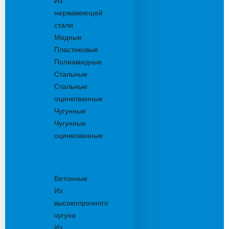
Из
нержавеющей
стали
Медные
Пластиковые
Полиамидные
Стальные
Стальные
оцинкованные
Чугунные
Чугунные
оцинкованные
Решетки
дождеприемника
Бетонные
Из
высокопрочного
чугуна
Из