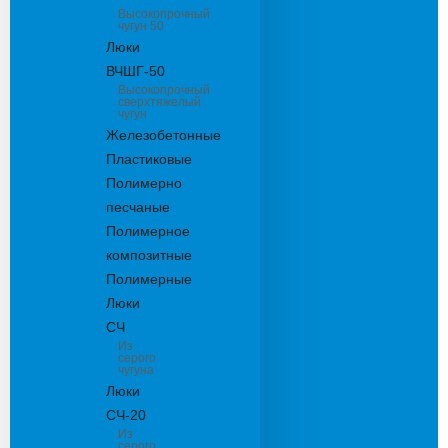
Высокопрочный
чугун 50
Люки
ВЧШГ-50
Высокопрочный
сверхтяжелый
чугун
Железобетонные
Пластиковые
Полимерно
песчаные
Полимерное
композитные
Полимерные
Люки
СЧ
Из
серого
чугуна
Люки
СЧ-20
Из
серого