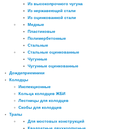
Из высокопрочного чугуна
Из нержавеющей стали
Из оцинкованной стали
Медные
Пластиковые
Полимербетонные
Стальные
Стальные оцинкованные
Чугунные
Чугунные оцинкованные
Дождеприемники
Колодцы
Инспекционные
Кольца колодцев ЖБИ
Лестницы для колодцев
Скобы для колодцев
Трапы
Для мостовых конструкций
Квадратные двухкорпусные