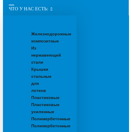
ЧТО У НАС ЕСТЬ:
Водоотводные
лотки
Железнодорожные
композитные
Из
нержавеющей
стали
Крышки
стальные
для
лотков
Пластиковые
Пластиковые
усиленные
Полимербетонные
Полимербетонные