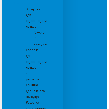
Комплектующие
Заглушки
для
водоотводных
лотков
Глухие
С
выходом
Крепеж
для
водоотводных
лотков
и
решеток
Крышка
дренажного
колодца
Решетка
придверного