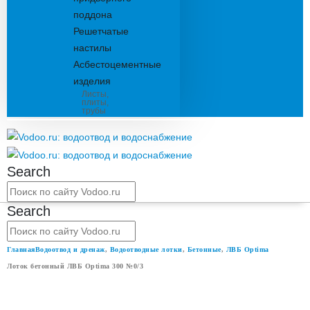
поддона
Решетчатые
настилы
Асбестоцементные
изделия
Листы,
плиты,
трубы
Search
Search
Главная
Водоотвод и дренаж
,
Водоотводные лотки
,
Бетонные
,
ЛВБ Optima
Лоток бетонный ЛВБ Optima 300 №0/3
ЛОТОК БЕТОННЫЙ ЛВБ