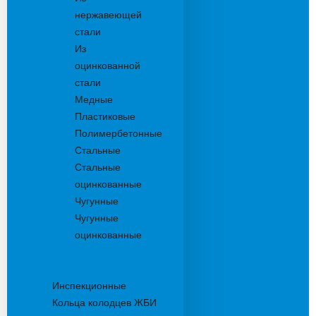
нержавеющей
стали
Из
оцинкованной
стали
Медные
Пластиковые
Полимербетонные
Стальные
Стальные
оцинкованные
Чугунные
Чугунные
оцинкованные
Дождеприемники
Колодцы
Инспекционные
Кольца колодцев ЖБИ