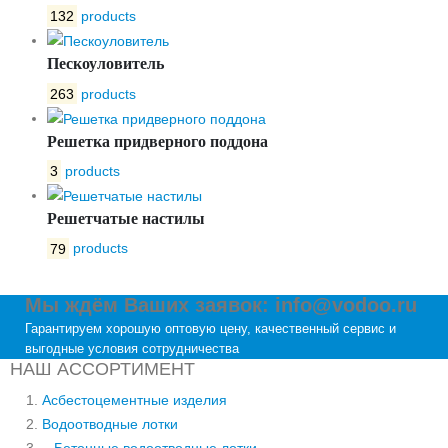
132
products
Пескоуловитель
263
products
Решетка придверного поддона
3
products
Решетчатые настилы
79
products
Мы ждём Ваших заявок: info@vodoo.ru
Гарантируем хорошую оптовую цену, качественный сервис и
выгодные условия сотрудничества
НАШ АССОРТИМЕНТ
Асбестоцементные изделия
Водоотводные лотки