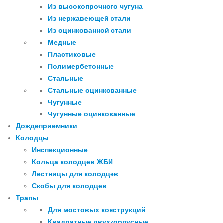
Из высокопрочного чугуна
Из нержавеющей стали
Из оцинкованной стали
Медные
Пластиковые
Полимербетонные
Стальные
Стальные оцинкованные
Чугунные
Чугунные оцинкованные
Дождеприемники
Колодцы
Инспекционные
Кольца колодцев ЖБИ
Лестницы для колодцев
Скобы для колодцев
Трапы
Для мостовых конструкций
Квадратные двухкорпусные