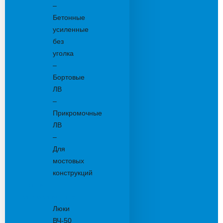
–
Бетонные
усиленные
без
уголка
–
Бортовые
ЛВ
–
Прикромочные
ЛВ
–
Для
мостовых
конструкций
Люки
канализационные
Люки
ВЧ-50