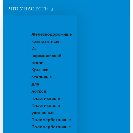
ЧТО У НАС ЕСТЬ:
Водоотводные
лотки
Железнодорожные
композитные
Из
нержавеющей
стали
Крышки
стальные
для
лотков
Пластиковые
Пластиковые
усиленные
Полимербетонные
Полимербетонные