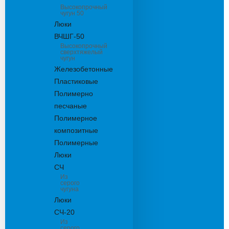
Высокопрочный
чугун 50
Люки
ВЧШГ-50
Высокопрочный
сверхтяжелый
чугун
Железобетонные
Пластиковые
Полимерно
песчаные
Полимерное
композитные
Полимерные
Люки
СЧ
Из
серого
чугуна
Люки
СЧ-20
Из
серого