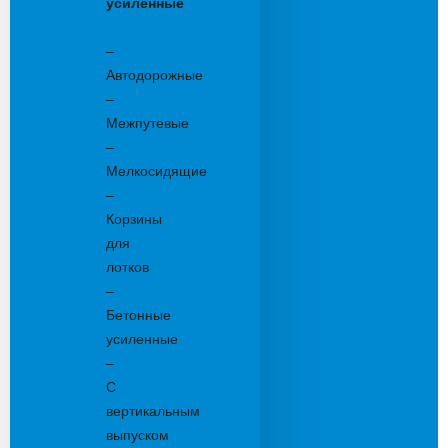
усиленные
Бетонные:
–
Автодорожные
–
Межпутевые
–
Мелкосидящие
–
Корзины
для
лотков
–
Бетонные
усиленные
–
С
вертикальным
выпуском