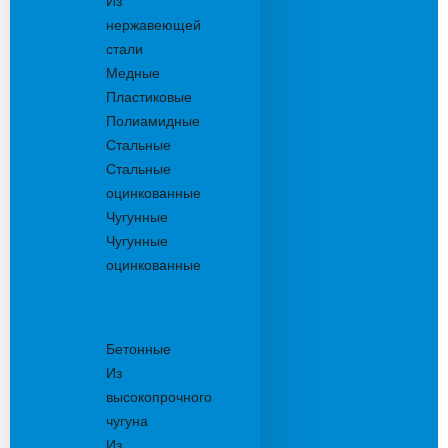
Из
нержавеющей
стали
Медные
Пластиковые
Полиамидные
Стальные
Стальные
оцинкованные
Чугунные
Чугунные
оцинкованные
Решетки
дождеприемника
Бетонные
Из
высокопрочного
чугуна
Из