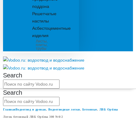
поддона
Решетчатые
настилы
Асбестоцементные
изделия
Листы,
плиты,
трубы
Search
Search
Главная
Водоотвод и дренаж
,
Водоотводные лотки
,
Бетонные
,
ЛВБ Optima
Лоток бетонный ЛВБ Optima 300 №0/2
ЛОТОК БЕТОННЫЙ ЛВБ