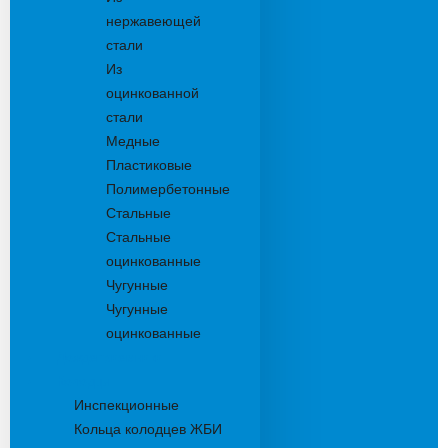
нержавеющей
стали
Из
оцинкованной
стали
Медные
Пластиковые
Полимербетонные
Стальные
Стальные
оцинкованные
Чугунные
Чугунные
оцинкованные
Дождеприемники
Колодцы
Инспекционные
Кольца колодцев ЖБИ