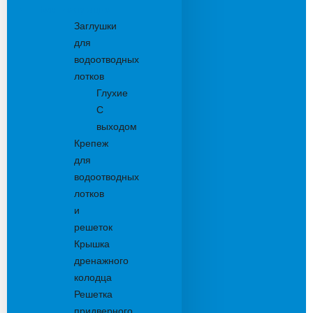
Комплектующие
Заглушки
для
водоотводных
лотков
Глухие
С
выходом
Крепеж
для
водоотводных
лотков
и
решеток
Крышка
дренажного
колодца
Решетка
придверного