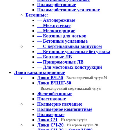
Полимербетонные
Полимербетонные усиленные
Бетонные:
— Автодорожные
— Межпутевые
— Мелкосидящие
— Корзины для лотков
— Бетонные усиленные
— С вертикальным выпуском
— Бетонные усиленные без уголка
— Бортовые ЛВ
— Прикромочные ЛВ
— Для мостовых конструкций
Люки канализационные
Люки ВЧ-50
Высокопрочный чугун 50
Люки ВЧШГ-50
Высокопрочный сверхтяжелый чугун
Железобетонные
Пластиковые
Полимерно песчаные
Полимерное композитные
Полимерные
Люки СЧ
Из серого чугуна
Люки СЧ-20
Из серого чугуна 20