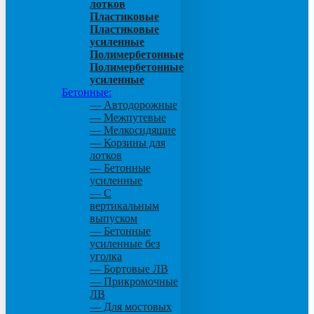
лотков
Пластиковые
Пластиковые
усиленные
Полимербетонные
Полимербетонные
усиленные
Бетонные:
— Автодорожные
— Межпутевые
— Мелкосидящие
— Корзины для
лотков
— Бетонные
усиленные
— С
вертикальным
выпуском
— Бетонные
усиленные без
уголка
— Бортовые ЛВ
— Прикромочные
ЛВ
— Для мостовых