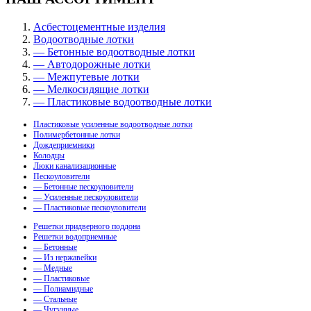
Асбестоцементные изделия
Водоотводные лотки
— Бетонные водоотводные лотки
— Автодорожные лотки
— Межпутевые лотки
— Мелкосидящие лотки
— Пластиковые водоотводные лотки
Пластиковые усиленные водоотводные лотки
Полимербетонные лотки
Дождеприемники
Колодцы
Люки канализационные
Пескоуловители
— Бетонные пескоуловители
— Усиленные пескоуловители
— Пластиковые пескоуловители
Решетки придверного поддона
Решетки водоприемные
— Бетонные
— Из нержавейки
— Медные
— Пластиковые
— Полиамидные
— Стальные
— Чугунные