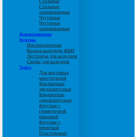
Стальные
Стальные
оцинкованные
Чугунные
Чугунные
оцинкованные
Дождеприемники
Колодцы
Инспекционные
Кольца колодцев ЖБИ
Лестницы для колодцев
Скобы для колодцев
Трапы
Для мостовых
конструкций
Квадратные
двухкорпусные
Квадратные
однокорпусные
Круглые с
герметичной
крышкой
Круглые с
решеткой
Пластиковые