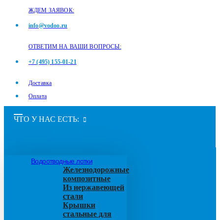
ЖДЕМ ЗАЯВОК:
info@vodoo.ru
ОТВЕТИМ НА ВАШИ ВОПРОСЫ:
+7 (495) 155-01-21
Доставка
Оплата
ЧТО У НАС ЕСТЬ:
Водоотводные лотки
Железнодорожные
композитные
Из нержавеющей
стали
Крышки
стальные для