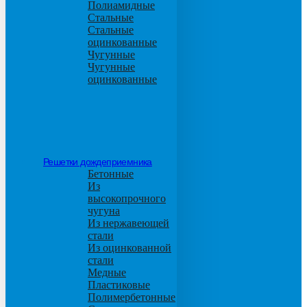
Полиамидные
Стальные
Стальные
оцинкованные
Чугунные
Чугунные
оцинкованные
Решетки дождеприемника
Бетонные
Из
высокопрочного
чугуна
Из нержавеющей
стали
Из оцинкованной
стали
Медные
Пластиковые
Полимербетонные