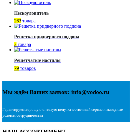
Пескоуловитель
263
товара
Решетка придверного поддона
3
товара
Решетчатые настилы
79
товаров
Мы ждём Ваших заявок: info@vodoo.ru
Гарантируем хорошую оптовую цену, качественный сервис и выгодные
условия сотрудничества
НАШ АССОРТИМЕНТ