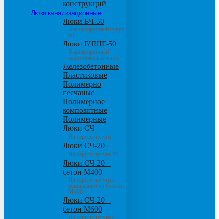
конструкций
Люки канализационные
Люки ВЧ-50
Высокопрочный чугун
50
Люки ВЧШГ-50
Высокопрочный
сверхтяжелый чугун
Железобетонные
Пластиковые
Полимерно
песчаные
Полимерное
композитные
Полимерные
Люки СЧ
Из серого чугуна
Люки СЧ-20
Из серого чугуна 20
Люки СЧ-20 +
бетон М400
Из серого чугуна с
основанием из бетона
М400
Люки СЧ-20 +
бетон М600
Из серого чугуна с