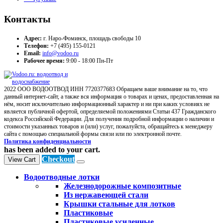
Контакты
Адрес:
г. Наро-Фоминск, площадь свободы 10
Телефон:
+7 (495) 155-0121
Email:
info@vodoo.ru
Рабочее время:
9:00 - 18:00 Пн-Пт
2022 ООО ВОДООТВОД ИНН 7720377683 Обращаем ваше внимание на то, что
данный интернет-сайт, а также вся информация о товарах и ценах, предоставленная на
нём, носит исключительно информационный характер и ни при каких условиях не
является публичной офертой, определяемой положениями Статьи 437 Гражданского
кодекса Российской Федерации. Для получения подробной информации о наличии и
стоимости указанных товаров и (или) услуг, пожалуйста, обращайтесь к менеджеру
сайта с помощью специальной формы связи или по электронной почте.
Политика конфиденциальности
has been added to your cart.
Checkout
View Cart
Водоотводные лотки
Железнодорожные композитные
Из нержавеющей стали
Крышки стальные для лотков
Пластиковые
Пластиковые усиленные