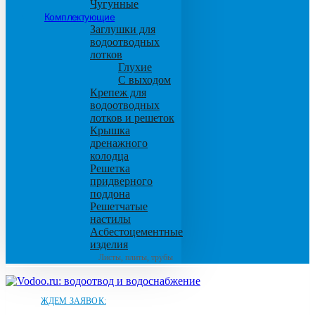
Чугунные
Комплектующие
Заглушки для
водоотводных
лотков
Глухие
С выходом
Крепеж для
водоотводных
лотков и решеток
Крышка
дренажного
колодца
Решетка
придверного
поддона
Решетчатые
настилы
Асбестоцементные
изделия
Листы, плиты, трубы
ЖДЕМ ЗАЯВОК: