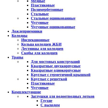
Медные
Пластиковые
Полимербетонные
Стальные
Стальные оцинкованные
Чугунные
Чугунные оцинкованные
Дождеприемники
Колодцы
Инспекционные
Кольца колодцев ЖБИ
Лестницы для колодцев
Скобы для колодцев
Трапы
Для мостовых конструкций
Квадратные двухкорпусные
Квадратные однокорпусные
Круглые с герметичной крышкой
Круглые с решеткой
Пластиковые
Чугунные
Комплектующие
Заглушки для водоотводных лотков
Глухие
С выходом