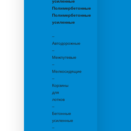
усиленные
Полимербетонные
Полимербетонные
усиленные
Бетонные:
–
Автодорожные
–
Межпутевые
–
Мелкосидящие
–
Корзины
для
лотков
–
Бетонные
усиленные
–