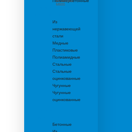
Полимербетонные
из бетона
М600
Решетки
водоприемные
Из
нержавеющей
стали
Медные
Пластиковые
Полиамидные
Стальные
Стальные
оцинкованные
Чугунные
Чугунные
оцинкованные
Решетки
дождеприемника
Бетонные
Из