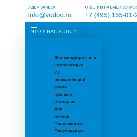
ЖДЕМ ЗАЯВОК:
ОТВЕТИМ НА ВАШИ ВОПРО
info@vodoo.ru
+7 (495) 155-01-
ЧТО У НАС ЕСТЬ:
Водоотводные
лотки
Железнодорожные
композитные
Из
нержавеющей
стали
Крышки
стальные
для
лотков
Пластиковые
Пластиковые