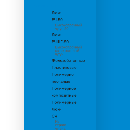
канализационные
Люки
ВЧ-50
Высокопрочный
чугун 50
Люки
ВЧШГ-50
Высокопрочный
сверхтяжелый
чугун
Железобетонные
Пластиковые
Полимерно
песчаные
Полимерное
композитные
Полимерные
Люки
СЧ
Из
серого
чугуна