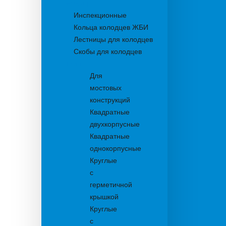
Колодцы
Инспекционные
Кольца колодцев ЖБИ
Лестницы для колодцев
Скобы для колодцев
Трапы
Для
мостовых
конструкций
Квадратные
двухкорпусные
Квадратные
однокорпусные
Круглые
с
герметичной
крышкой
Круглые
с