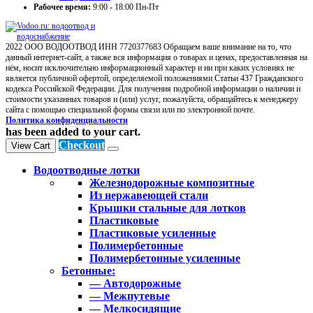
Рабочее время:
9:00 - 18:00 Пн-Пт
2022 ООО ВОДООТВОД ИНН 7720377683 Обращаем ваше внимание на то, что
данный интернет-сайт, а также вся информация о товарах и ценах, предоставленная на
нём, носит исключительно информационный характер и ни при каких условиях не
является публичной офертой, определяемой положениями Статьи 437 Гражданского
кодекса Российской Федерации. Для получения подробной информации о наличии и
стоимости указанных товаров и (или) услуг, пожалуйста, обращайтесь к менеджеру
сайта с помощью специальной формы связи или по электронной почте.
Политика конфиденциальности
has been added to your cart.
Checkout
View Cart
Водоотводные лотки
Железнодорожные композитные
Из нержавеющей стали
Крышки стальные для лотков
Пластиковые
Пластиковые усиленные
Полимербетонные
Полимербетонные усиленные
Бетонные:
— Автодорожные
— Межпутевые
— Мелкосидящие