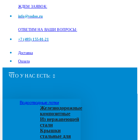
ЖДЕМ ЗАЯВОК:
info@vodoo.ru
ОТВЕТИМ НА ВАШИ ВОПРОСЫ:
+7 (495) 155-01-21
Доставка
Оплата
ЧТО У НАС ЕСТЬ:
Водоотводные лотки
Железнодорожные
композитные
Из нержавеющей
стали
Крышки
стальные для