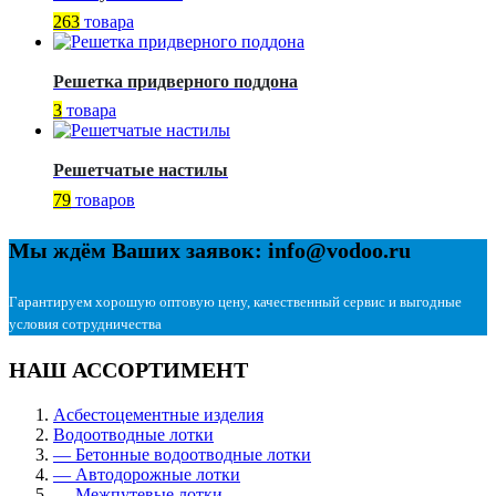
263
товара
Решетка придверного поддона
3
товара
Решетчатые настилы
79
товаров
Мы ждём Ваших заявок: info@vodoo.ru
Гарантируем хорошую оптовую цену, качественный сервис и выгодные
условия сотрудничества
НАШ АССОРТИМЕНТ
Асбестоцементные изделия
Водоотводные лотки
— Бетонные водоотводные лотки
— Автодорожные лотки
— Межпутевые лотки