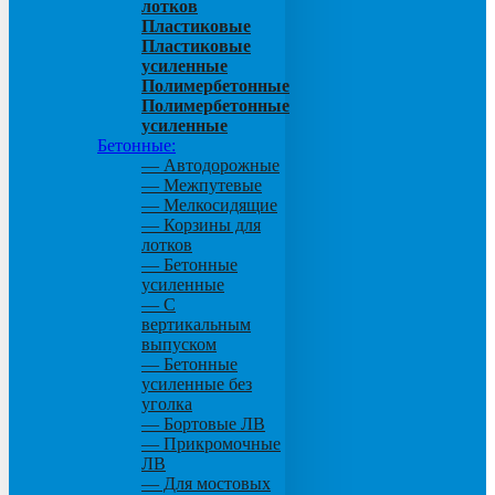
лотков
Пластиковые
Пластиковые
усиленные
Полимербетонные
Полимербетонные
усиленные
Бетонные:
— Автодорожные
— Межпутевые
— Мелкосидящие
— Корзины для
лотков
— Бетонные
усиленные
— С
вертикальным
выпуском
— Бетонные
усиленные без
уголка
— Бортовые ЛВ
— Прикромочные
ЛВ
— Для мостовых