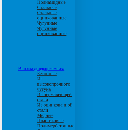
Полиамидные
Стальные
Стальные
оцинкованные
Чугунные
Чугунные
оцинкованные
Решетки дождеприемника
Бетонные
Из
высокопрочного
чугуна
Из нержавеющей
стали
Из оцинкованной
стали
Медные
Пластиковые
Полимербетонные