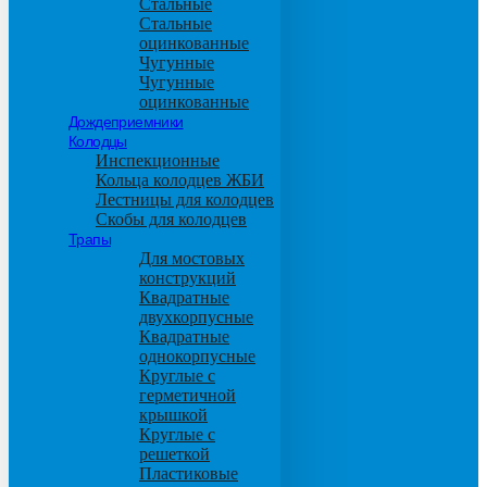
Стальные
Стальные
оцинкованные
Чугунные
Чугунные
оцинкованные
Дождеприемники
Колодцы
Инспекционные
Кольца колодцев ЖБИ
Лестницы для колодцев
Скобы для колодцев
Трапы
Для мостовых
конструкций
Квадратные
двухкорпусные
Квадратные
однокорпусные
Круглые с
герметичной
крышкой
Круглые с
решеткой
Пластиковые