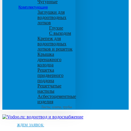
Чугунные
Комплектующие
Заглушки для
водоотводных
лотков
Глухие
С выходом
Крепеж для
водоотводных
лотков и решеток
Крышка
дренажного
колодца
Решетка
придверного
поддона
Решетчатые
настилы
Асбестоцементные
изделия
Листы, плиты, трубы
ЖДЕМ ЗАЯВОК: