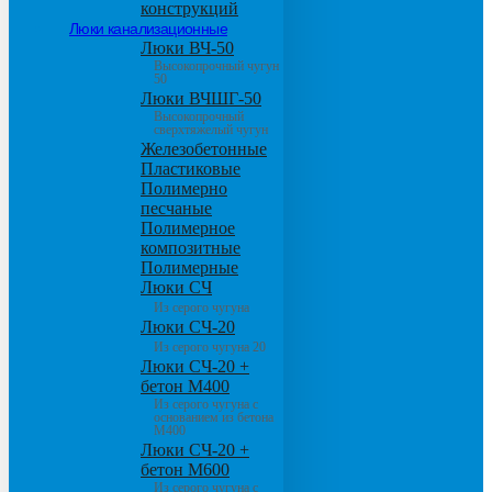
конструкций
Люки канализационные
Люки ВЧ-50
Высокопрочный чугун
50
Люки ВЧШГ-50
Высокопрочный
сверхтяжелый чугун
Железобетонные
Пластиковые
Полимерно
песчаные
Полимерное
композитные
Полимерные
Люки СЧ
Из серого чугуна
Люки СЧ-20
Из серого чугуна 20
Люки СЧ-20 +
бетон М400
Из серого чугуна с
основанием из бетона
М400
Люки СЧ-20 +
бетон М600
Из серого чугуна с