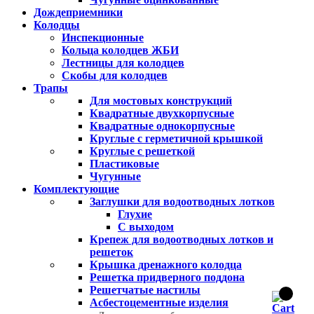
Дождеприемники
Колодцы
Инспекционные
Кольца колодцев ЖБИ
Лестницы для колодцев
Скобы для колодцев
Трапы
Для мостовых конструкций
Квадратные двухкорпусные
Квадратные однокорпусные
Круглые с герметичной крышкой
Круглые с решеткой
Пластиковые
Чугунные
Комплектующие
Заглушки для водоотводных лотков
Глухие
С выходом
Крепеж для водоотводных лотков и
решеток
Крышка дренажного колодца
Решетка придверного поддона
Решетчатые настилы
Асбестоцементные изделия