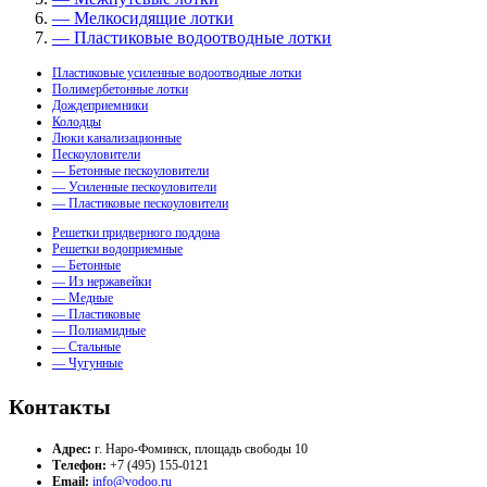
— Мелкосидящие лотки
— Пластиковые водоотводные лотки
Пластиковые усиленные водоотводные лотки
Полимербетонные лотки
Дождеприемники
Колодцы
Люки канализационные
Пескоуловители
— Бетонные пескоуловители
— Усиленные пескоуловители
— Пластиковые пескоуловители
Решетки придверного поддона
Решетки водоприемные
— Бетонные
— Из нержавейки
— Медные
— Пластиковые
— Полиамидные
— Стальные
— Чугунные
Контакты
Адрес:
г. Наро-Фоминск, площадь свободы 10
Телефон:
+7 (495) 155-0121
Email:
info@vodoo.ru