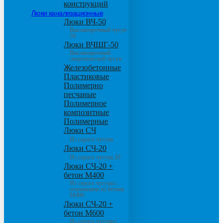
конструкций
Люки канализационные
Люки ВЧ-50
Высокопрочный чугун
50
Люки ВЧШГ-50
Высокопрочный
сверхтяжелый чугун
Железобетонные
Пластиковые
Полимерно
песчаные
Полимерное
композитные
Полимерные
Люки СЧ
Из серого чугуна
Люки СЧ-20
Из серого чугуна 20
Люки СЧ-20 +
бетон М400
Из серого чугуна с
основанием из бетона
М400
Люки СЧ-20 +
бетон М600
Из серого чугуна с