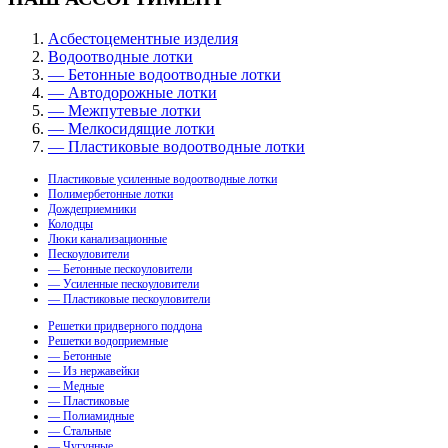
Асбестоцементные изделия
Водоотводные лотки
— Бетонные водоотводные лотки
— Автодорожные лотки
— Межпутевые лотки
— Мелкосидящие лотки
— Пластиковые водоотводные лотки
Пластиковые усиленные водоотводные лотки
Полимербетонные лотки
Дождеприемники
Колодцы
Люки канализационные
Пескоуловители
— Бетонные пескоуловители
— Усиленные пескоуловители
— Пластиковые пескоуловители
Решетки придверного поддона
Решетки водоприемные
— Бетонные
— Из нержавейки
— Медные
— Пластиковые
— Полиамидные
— Стальные
— Чугунные