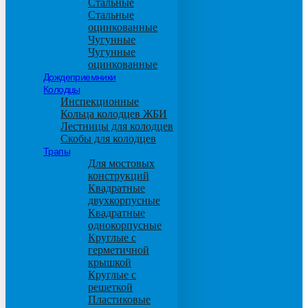
Стальные
Стальные
оцинкованные
Чугунные
Чугунные
оцинкованные
Дождеприемники
Колодцы
Инспекционные
Кольца колодцев ЖБИ
Лестницы для колодцев
Скобы для колодцев
Трапы
Для мостовых
конструкций
Квадратные
двухкорпусные
Квадратные
однокорпусные
Круглые с
герметичной
крышкой
Круглые с
решеткой
Пластиковые