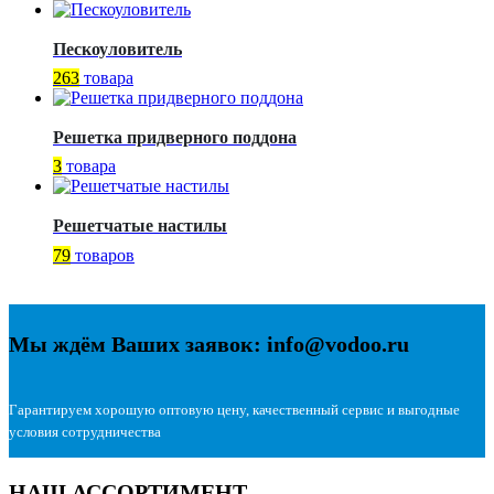
Пескоуловитель
263
товара
Решетка придверного поддона
3
товара
Решетчатые настилы
79
товаров
Мы ждём Ваших заявок: info@vodoo.ru
Гарантируем хорошую оптовую цену, качественный сервис и выгодные
условия сотрудничества
НАШ АССОРТИМЕНТ