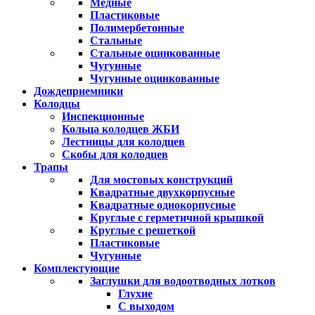
Медные
Пластиковые
Полимербетонные
Стальные
Стальные оцинкованные
Чугунные
Чугунные оцинкованные
Дождеприемники
Колодцы
Инспекционные
Кольца колодцев ЖБИ
Лестницы для колодцев
Скобы для колодцев
Трапы
Для мостовых конструкций
Квадратные двухкорпусные
Квадратные однокорпусные
Круглые с герметичной крышкой
Круглые с решеткой
Пластиковые
Чугунные
Комплектующие
Заглушки для водоотводных лотков
Глухие
С выходом