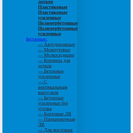
лотков
Пластиковые
Пластиковые
усиленные
Полимербетонные
Полимербетонные
усиленные
Бетонные:
— Автодорожные
— Межпутевые
— Мелкосидящие
— Корзины для
лотков
— Бетонные
усиленные
— С
вертикальным
выпуском
— Бетонные
усиленные без
уголка
— Бортовые ЛВ
— Прикромочные
ЛВ
— Для мостовых