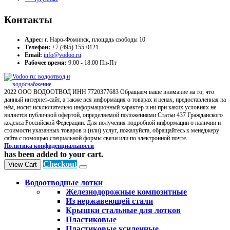
Контакты
Адрес:
г. Наро-Фоминск, площадь свободы 10
Телефон:
+7 (495) 155-0121
Email:
info@vodoo.ru
Рабочее время:
9:00 - 18:00 Пн-Пт
2022 ООО ВОДООТВОД ИНН 7720377683 Обращаем ваше внимание на то, что
данный интернет-сайт, а также вся информация о товарах и ценах, предоставленная на
нём, носит исключительно информационный характер и ни при каких условиях не
является публичной офертой, определяемой положениями Статьи 437 Гражданского
кодекса Российской Федерации. Для получения подробной информации о наличии и
стоимости указанных товаров и (или) услуг, пожалуйста, обращайтесь к менеджеру
сайта с помощью специальной формы связи или по электронной почте.
Политика конфиденциальности
has been added to your cart.
Checkout
View Cart
Водоотводные лотки
Железнодорожные композитные
Из нержавеющей стали
Крышки стальные для лотков
Пластиковые
Пластиковые усиленные