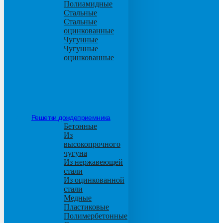
Полиамидные
Стальные
Стальные
оцинкованные
Чугунные
Чугунные
оцинкованные
Решетки дождеприемника
Бетонные
Из
высокопрочного
чугуна
Из нержавеющей
стали
Из оцинкованной
стали
Медные
Пластиковые
Полимербетонные