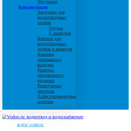
Чугунные
Комплектующие
Заглушки для
водоотводных
лотков
Глухие
С выходом
Крепеж для
водоотводных
лотков и решеток
Крышка
дренажного
колодца
Решетка
придверного
поддона
Решетчатые
настилы
Асбестоцементные
изделия
Листы, плиты, трубы
ЖДЕМ ЗАЯВОК: