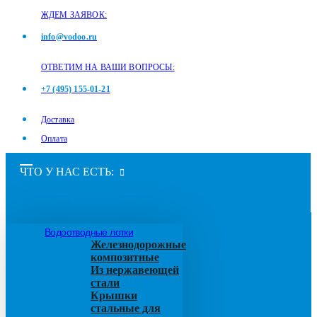
ЖДЕМ ЗАЯВОК:
info@vodoo.ru
ОТВЕТИМ НА ВАШИ ВОПРОСЫ:
+7 (495) 155-01-21
Доставка
Оплата
ЧТО У НАС ЕСТЬ:
Водоотводные лотки
Железнодорожные
композитные
Из нержавеющей
стали
Крышки
стальные для