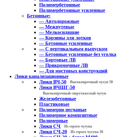
Полимербетонные
Полимербетонные усиленные
Бетонные:
— Автодорожные
— Межпутевые
— Мелкосидящие
— Корзины для лотков
— Бетонные усиленные
— С вертикальным выпуском
— Бетонные усиленные без уголка
— Бортовые ЛВ
— Прикромочные ЛВ
— Для мостовых конструкций
Люки канализационные
Люки ВЧ-50
Высокопрочный чугун 50
Люки ВЧШГ-50
Высокопрочный сверхтяжелый чугун
Железобетонные
Пластиковые
Полимерно песчаные
Полимерное композитные
Полимерные
Люки СЧ
Из серого чугуна
Люки СЧ-20
Из серого чугуна 20