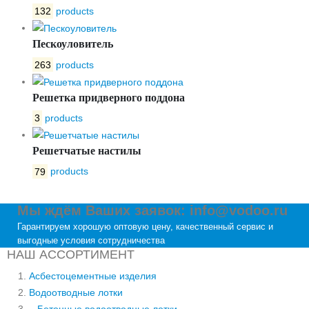
132
products
Пескоуловитель
263
products
Решетка придверного поддона
3
products
Решетчатые настилы
79
products
Мы ждём Ваших заявок: info@vodoo.ru
Гарантируем хорошую оптовую цену, качественный сервис и
выгодные условия сотрудничества
НАШ АССОРТИМЕНТ
Асбестоцементные изделия
Водоотводные лотки