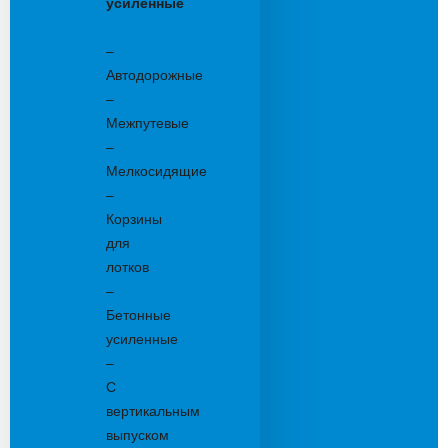
усиленные
Бетонные:
–
Автодорожные
–
Межпутевые
–
Мелкосидящие
–
Корзины
для
лотков
–
Бетонные
усиленные
–
С
вертикальным
выпуском