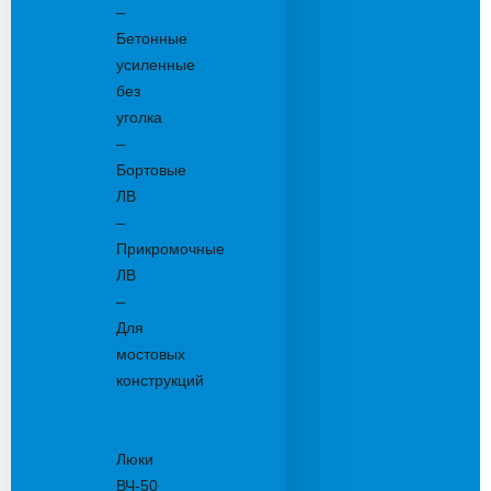
–
Бетонные
усиленные
без
уголка
–
Бортовые
ЛВ
–
Прикромочные
ЛВ
–
Для
мостовых
конструкций
Люки
канализационные
Люки
ВЧ-50