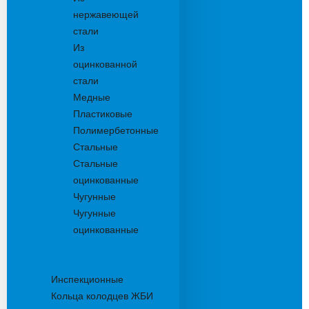
нержавеющей
стали
Из
оцинкованной
стали
Медные
Пластиковые
Полимербетонные
Стальные
Стальные
оцинкованные
Чугунные
Чугунные
оцинкованные
Дождеприемники
Колодцы
Инспекционные
Кольца колодцев ЖБИ