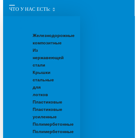
ЧТО У НАС ЕСТЬ:
Водоотводные
лотки
Железнодорожные
композитные
Из
нержавеющей
стали
Крышки
стальные
для
лотков
Пластиковые
Пластиковые
усиленные
Полимербетонные
Полимербетонные