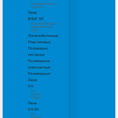
Высокопрочный
чугун 50
Люки
ВЧШГ-50
Высокопрочный
сверхтяжелый
чугун
Железобетонные
Пластиковые
Полимерно
песчаные
Полимерное
композитные
Полимерные
Люки
СЧ
Из
серого
чугуна
Люки
СЧ-20
Из
серого