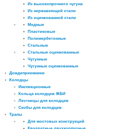
Из высокопрочного чугуна
Из нержавеющей стали
Из оцинкованной стали
Медные
Пластиковые
Полимербетонные
Стальные
Стальные оцинкованные
Чугунные
Чугунные оцинкованные
Дождеприемники
Колодцы
Инспекционные
Кольца колодцев ЖБИ
Лестницы для колодцев
Скобы для колодцев
Трапы
Для мостовых конструкций
Квадратные двухкорпусные