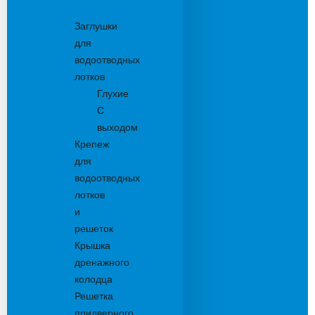
Комплектующие
Заглушки
для
водоотводных
лотков
Глухие
С
выходом
Крепеж
для
водоотводных
лотков
и
решеток
Крышка
дренажного
колодца
Решетка
придверного