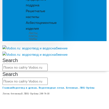
поддона
Решетчатые
настилы
Асбестоцементные
изделия
Листы,
плиты,
трубы
Search
Search
Главная
Водоотвод и дренаж
,
Водоотводные лотки
,
Бетонные
,
ЛВБ Optima
Лоток бетонный ЛВБ Optima 200 №18
ЛОТОК БЕТОННЫЙ ЛВБ