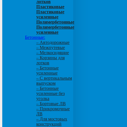
лотков
Пластиковые
Пластиковые
усиленные
Полимербетонные
Полимербетонные
усиленные
Бетонные:
– Автодорожные
– Межпутевые
– Мелкосидящие
– Корзины для
лотков
– Бетонные
усиленные
– С вертикальным
выпуском
– Бетонные
усиленные без
уголка
– Бортовые ЛВ
– Прикромочные
ЛВ
– Для мостовых
конструкций