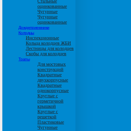
Стальные
оцинкованные
Чугунные
Чугунные
оцинкованные
Дождеприемники
Колодцы
Инспекционные
Кольца колодцев ЖБИ
Лестницы для колодцев
Скобы для колодцев
Трапы
Для мостовых
конструкций
Квадратные
двухкорпусные
Квадратные
однокорпусные
Круглые с
герметичной
крышкой
Круглые с
решеткой
Пластиковые
Чугунные