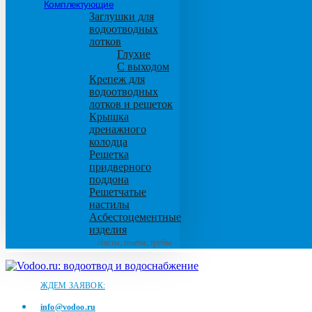
Комплектующие
Заглушки для
водоотводных
лотков
Глухие
С выходом
Крепеж для
водоотводных
лотков и решеток
Крышка
дренажного
колодца
Решетка
придверного
поддона
Решетчатые
настилы
Асбестоцементные
изделия
Листы, плиты, трубы
ЖДЕМ ЗАЯВОК:
info@vodoo.ru