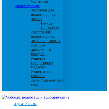
Чугунные
Комплектующие
Заглушки для
водоотводных
лотков
Глухие
С выходом
Крепеж для
водоотводных
лотков и решеток
Крышка
дренажного
колодца
Решетка
придверного
поддона
Решетчатые
настилы
Асбестоцементные
изделия
Листы, плиты, трубы
ЖДЕМ ЗАЯВОК: