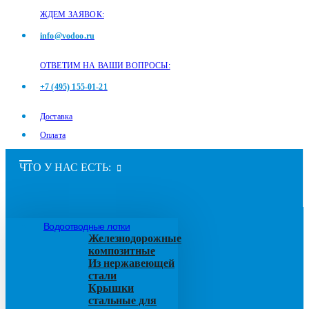
ЖДЕМ ЗАЯВОК:
info@vodoo.ru
ОТВЕТИМ НА ВАШИ ВОПРОСЫ:
+7 (495) 155-01-21
Доставка
Оплата
ЧТО У НАС ЕСТЬ:
Водоотводные лотки
Железнодорожные
композитные
Из нержавеющей
стали
Крышки
стальные для