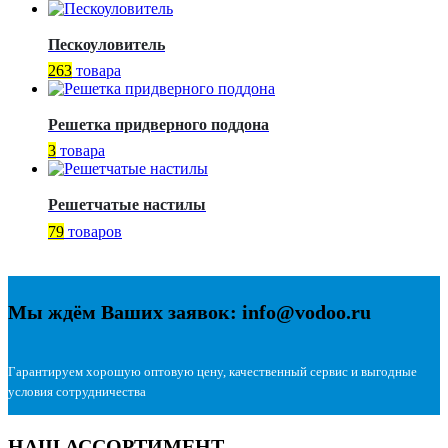
Пескоуловитель
263
товара
Решетка придверного поддона
3
товара
Решетчатые настилы
79
товаров
Мы ждём Ваших заявок: info@vodoo.ru
Гарантируем хорошую оптовую цену, качественный сервис и выгодные
условия сотрудничества
НАШ АССОРТИМЕНТ