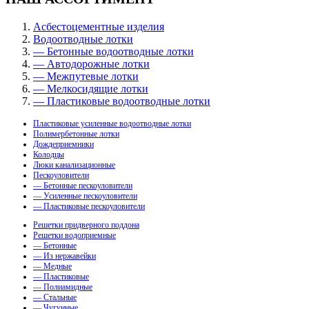
Асбестоцементные изделия
Водоотводные лотки
— Бетонные водоотводные лотки
— Автодорожные лотки
— Межпутевые лотки
— Мелкосидящие лотки
— Пластиковые водоотводные лотки
Пластиковые усиленные водоотводные лотки
Полимербетонные лотки
Дождеприемники
Колодцы
Люки канализационные
Пескоуловители
— Бетонные пескоуловители
— Усиленные пескоуловители
— Пластиковые пескоуловители
Решетки придверного поддона
Решетки водоприемные
— Бетонные
— Из нержавейки
— Медные
— Пластиковые
— Полиамидные
— Стальные
— Чугунные