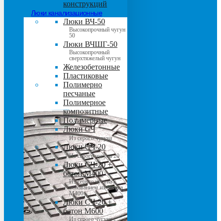
конструкций
Люки канализационные
Люки ВЧ-50
Высокопрочный чугун
50
Люки ВЧШГ-50
Высокопрочный
сверхтяжелый чугун
Железобетонные
Пластиковые
Полимерно
песчаные
Полимерное
композитные
Полимерные
Люки СЧ
Из серого чугуна
Люки СЧ-20
Из серого чугуна 20
Люки СЧ-20 +
бетон М400
Из серого чугуна с
основанием из бетона
М400
Люки СЧ-20 +
бетон М600
Из серого чугуна с