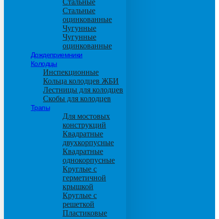
Стальные
Стальные
оцинкованные
Чугунные
Чугунные
оцинкованные
Дождеприемники
Колодцы
Инспекционные
Кольца колодцев ЖБИ
Лестницы для колодцев
Скобы для колодцев
Трапы
Для мостовых
конструкций
Квадратные
двухкорпусные
Квадратные
однокорпусные
Круглые с
герметичной
крышкой
Круглые с
решеткой
Пластиковые