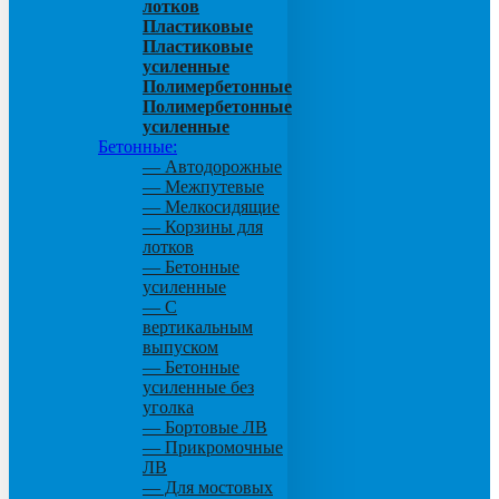
лотков
Пластиковые
Пластиковые
усиленные
Полимербетонные
Полимербетонные
усиленные
Бетонные:
— Автодорожные
— Межпутевые
— Мелкосидящие
— Корзины для
лотков
— Бетонные
усиленные
— С
вертикальным
выпуском
— Бетонные
усиленные без
уголка
— Бортовые ЛВ
— Прикромочные
ЛВ
— Для мостовых