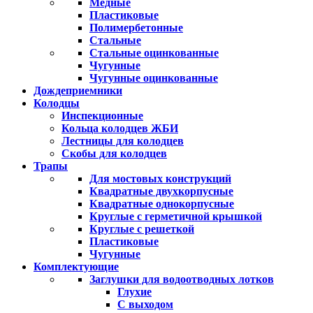
Медные
Пластиковые
Полимербетонные
Стальные
Стальные оцинкованные
Чугунные
Чугунные оцинкованные
Дождеприемники
Колодцы
Инспекционные
Кольца колодцев ЖБИ
Лестницы для колодцев
Скобы для колодцев
Трапы
Для мостовых конструкций
Квадратные двухкорпусные
Квадратные однокорпусные
Круглые с герметичной крышкой
Круглые с решеткой
Пластиковые
Чугунные
Комплектующие
Заглушки для водоотводных лотков
Глухие
С выходом