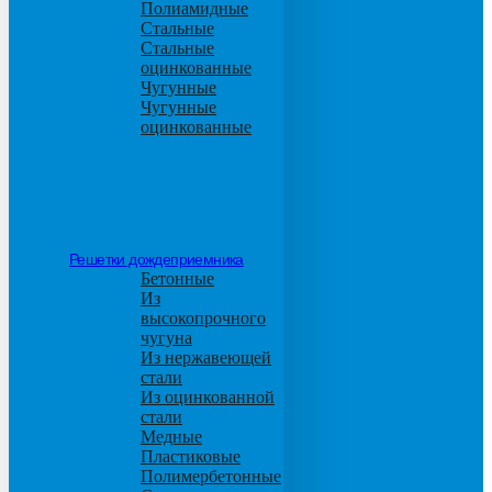
Полиамидные
Стальные
Стальные
оцинкованные
Чугунные
Чугунные
оцинкованные
Решетки дождеприемника
Бетонные
Из
высокопрочного
чугуна
Из нержавеющей
стали
Из оцинкованной
стали
Медные
Пластиковые
Полимербетонные