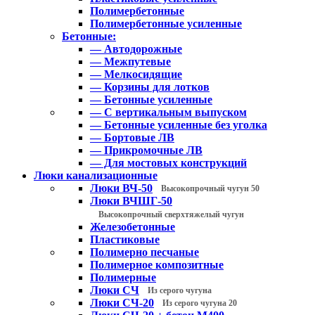
Полимербетонные
Полимербетонные усиленные
Бетонные:
— Автодорожные
— Межпутевые
— Мелкосидящие
— Корзины для лотков
— Бетонные усиленные
— С вертикальным выпуском
— Бетонные усиленные без уголка
— Бортовые ЛВ
— Прикромочные ЛВ
— Для мостовых конструкций
Люки канализационные
Люки ВЧ-50
Высокопрочный чугун 50
Люки ВЧШГ-50
Высокопрочный сверхтяжелый чугун
Железобетонные
Пластиковые
Полимерно песчаные
Полимерное композитные
Полимерные
Люки СЧ
Из серого чугуна
Люки СЧ-20
Из серого чугуна 20