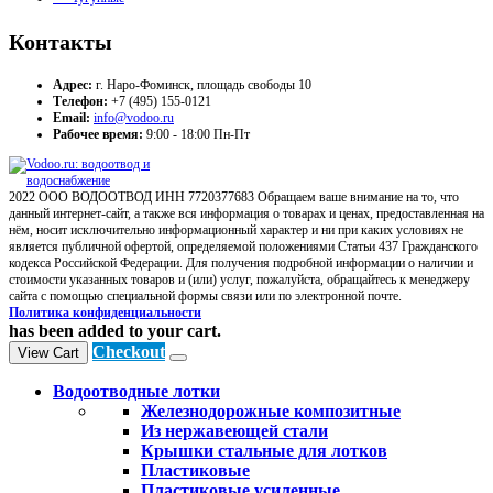
Контакты
Адрес:
г. Наро-Фоминск, площадь свободы 10
Телефон:
+7 (495) 155-0121
Email:
info@vodoo.ru
Рабочее время:
9:00 - 18:00 Пн-Пт
2022 ООО ВОДООТВОД ИНН 7720377683 Обращаем ваше внимание на то, что
данный интернет-сайт, а также вся информация о товарах и ценах, предоставленная на
нём, носит исключительно информационный характер и ни при каких условиях не
является публичной офертой, определяемой положениями Статьи 437 Гражданского
кодекса Российской Федерации. Для получения подробной информации о наличии и
стоимости указанных товаров и (или) услуг, пожалуйста, обращайтесь к менеджеру
сайта с помощью специальной формы связи или по электронной почте.
Политика конфиденциальности
has been added to your cart.
Checkout
View Cart
Водоотводные лотки
Железнодорожные композитные
Из нержавеющей стали
Крышки стальные для лотков
Пластиковые
Пластиковые усиленные