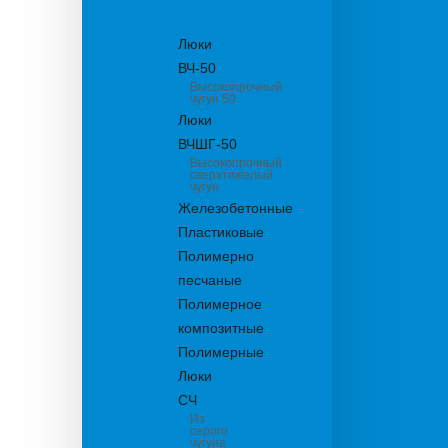
канализационные
Люки
ВЧ-50
Высокопрочный
чугун 50
Люки
ВЧШГ-50
Высокопрочный
сверхтяжелый
чугун
Железобетонные
Пластиковые
Полимерно
песчаные
Полимерное
композитные
Полимерные
Люки
СЧ
Из
серого
чугуна