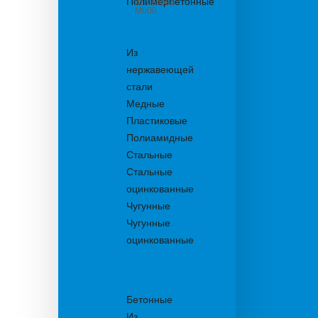
Полимербетонные
из бетона
М600
Решетки
водоприемные
Из
нержавеющей
стали
Медные
Пластиковые
Полиамидные
Стальные
Стальные
оцинкованные
Чугунные
Чугунные
оцинкованные
Решетки
дождеприемника
Бетонные
Из