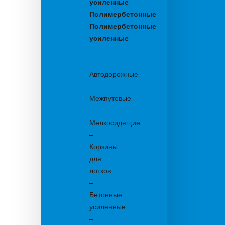
усиленные
Полимербетонные
Полимербетонные
усиленные
Бетонные:
–
Автодорожные
–
Межпутевые
–
Мелкосидящие
–
Корзины
для
лотков
–
Бетонные
усиленные
–