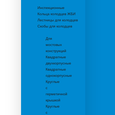
Колодцы
Инспекционные
Кольца колодцев ЖБИ
Лестницы для колодцев
Скобы для колодцев
Трапы
Для
мостовых
конструкций
Квадратные
двухкорпусные
Квадратные
однокорпусные
Круглые
с
герметичной
крышкой
Круглые
с