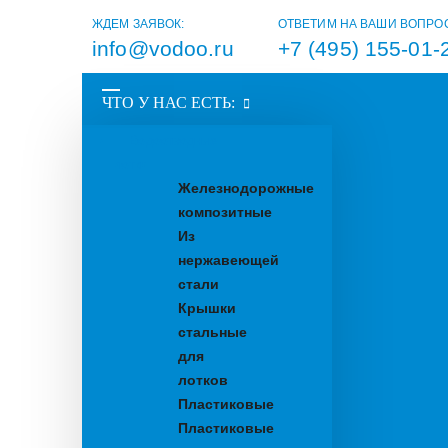
ЖДЕМ ЗАЯВОК:
ОТВЕТИМ НА ВАШИ ВОПРО
info@vodoo.ru
+7 (495) 155-01-
ЧТО У НАС ЕСТЬ:
Водоотводные
лотки
Железнодорожные
композитные
Из
нержавеющей
стали
Крышки
стальные
для
лотков
Пластиковые
Пластиковые