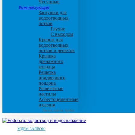
Чугунные
Комплектующие
Заглушки для
водоотводных
лотков
Глухие
С выходом
Крепеж для
водоотводных
лотков и решеток
Крышка
дренажного
колодца
Решетка
придверного
поддона
Решетчатые
настилы
Асбестоцементные
изделия
Листы, плиты, трубы
ЖДЕМ ЗАЯВОК: