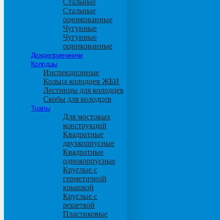
Стальные
Стальные
оцинкованные
Чугунные
Чугунные
оцинкованные
Дождеприемники
Колодцы
Инспекционные
Кольца колодцев ЖБИ
Лестницы для колодцев
Скобы для колодцев
Трапы
Для мостовых
конструкций
Квадратные
двухкорпусные
Квадратные
однокорпусные
Круглые с
герметичной
крышкой
Круглые с
решеткой
Пластиковые