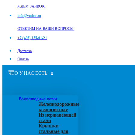
ЖДЕМ ЗАЯВОК:
info@vodoo.ru
ОТВЕТИМ НА ВАШИ ВОПРОСЫ:
+7 (495) 155-01-21
Доставка
Оплата
ЧТО У НАС ЕСТЬ:
Водоотводные лотки
Железнодорожные
композитные
Из нержавеющей
стали
Крышки
стальные для