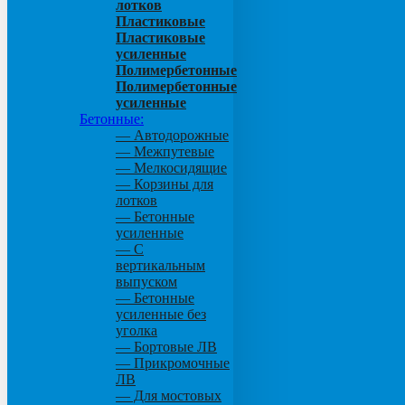
лотков
Пластиковые
Пластиковые
усиленные
Полимербетонные
Полимербетонные
усиленные
Бетонные:
— Автодорожные
— Межпутевые
— Мелкосидящие
— Корзины для
лотков
— Бетонные
усиленные
— С
вертикальным
выпуском
— Бетонные
усиленные без
уголка
— Бортовые ЛВ
— Прикромочные
ЛВ
— Для мостовых