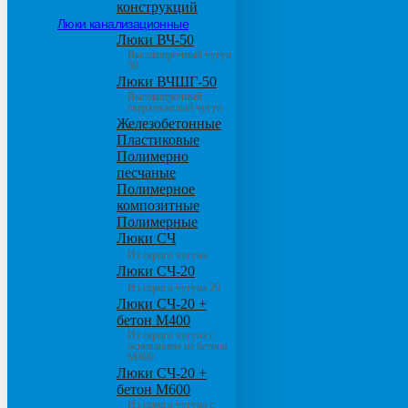
конструкций
Люки канализационные
Люки ВЧ-50
Высокопрочный чугун
50
Люки ВЧШГ-50
Высокопрочный
сверхтяжелый чугун
Железобетонные
Пластиковые
Полимерно
песчаные
Полимерное
композитные
Полимерные
Люки СЧ
Из серого чугуна
Люки СЧ-20
Из серого чугуна 20
Люки СЧ-20 +
бетон М400
Из серого чугуна с
основанием из бетона
М400
Люки СЧ-20 +
бетон М600
Из серого чугуна с